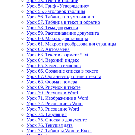
Урок 53. Текст в таблице
Урок 54. Гриф «Утверждение»
Урок 55. Заголовок таблицы
Урок 56. Таблица по умолчанию
Урок 57. Таблица в текст и обратно
Урок 58. Тема документа
Урок 59. Распознавание документа
Урок 60. Макрос для таблицы
Урок 61. Макрос преобразования страницы
Урок 62. Автозамена
Урок 63. Текст в формате *.txt
Урок 64. Верхний индекс
Урок 65. Замена символов
Урок 66. Создание списка в тексте
Урок 67. Организатор стилей текста
Урок 68. Формат номера
Урок 69. Рисунок в тексте
Урок 70. Рисунок в Word
Урок 71. Изображение в Word
Урок 72. Рисование в Word
Урок 73. Рисование Word
Урок 74. Табуляция
Урок 75. Сноска в документе
Урок 76. Текущая дата
Урок 77. Таблицы Word и Excel