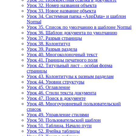
Урок 32. Номер названия объекта
Урок 33. Новое название объекта
Урок 34. Системная папка «AppData» и шаблон
Normal
Урок 35. Список по умолчанию в шаблоне Normal
Урок 36. Шаблон документа по умолчанию
Урок 37. Разрыв страницы
Урок 38. Колонтитул
Урок 39. Разрыв раздела
Урок 40. Многоколоночный текст
Урок 41. Границы печатного поля
Урок 42. Титульный лист – особая форма
страницы
Урок 43. Колонтитулы к разным разделам
Урок 44. Уровни структуры
Урок 45. Оглавление
Урок 46. Стили текста документа
Урок 47. Поиск в документе
Урок 48. Многоуровневый пользовательский
список
Урок 49. Управление стилями
Урок 50. Пользовательский шаблон
Урок 51. Таблица. Начало пути
Урок 52. Ячейка таблицы