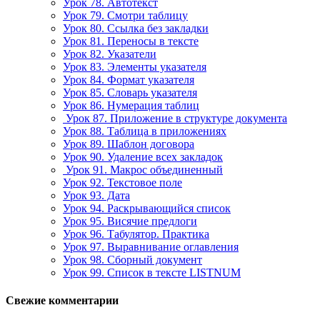
Урок 78. Автотекст
Урок 79. Смотри таблицу
Урок 80. Ссылка без закладки
Урок 81. Переносы в тексте
Урок 82. Указатели
Урок 83. Элементы указателя
Урок 84. Формат указателя
Урок 85. Словарь указателя
Урок 86. Нумерация таблиц
Урок 87. Приложение в структуре документа
Урок 88. Таблица в приложениях
Урок 89. Шаблон договора
Урок 90. Удаление всех закладок
Урок 91. Макрос объединенный
Урок 92. Текстовое поле
Урок 93. Дата
Урок 94. Раскрывающийся список
Урок 95. Висячие предлоги
Урок 96. Табулятор. Практика
Урок 97. Выравнивание оглавления
Урок 98. Сборный документ
Урок 99. Список в тексте LISTNUM
Свежие комментарии