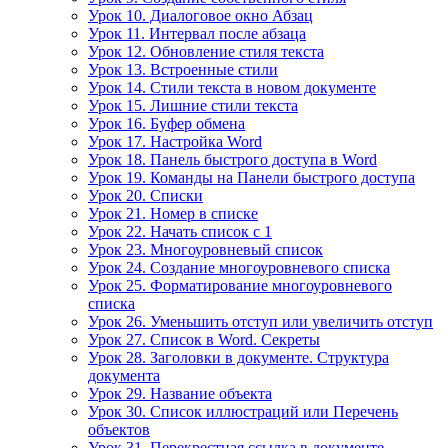
Урок 10. Диалоговое окно Абзац
Урок 11. Интервал после абзаца
Урок 12. Обновление стиля текста
Урок 13. Встроенные стили
Урок 14. Стили текста в новом документе
Урок 15. Лишние стили текста
Урок 16. Буфер обмена
Урок 17. Настройка Word
Урок 18. Панель быстрого доступа в Word
Урок 19. Команды на Панели быстрого доступа
Урок 20. Списки
Урок 21. Номер в списке
Урок 22. Начать список с 1
Урок 23. Многоуровневый список
Урок 24. Создание многоуровневого списка
Урок 25. Форматирование многоуровневого
списка
Урок 26. Уменьшить отступ или увеличить отступ
Урок 27. Список в Word. Секреты
Урок 28. Заголовки в документе. Структура
документа
Урок 29. Название объекта
Урок 30. Список иллюстраций или Перечень
объектов
Урок 31. Перекрестная ссылка в документе