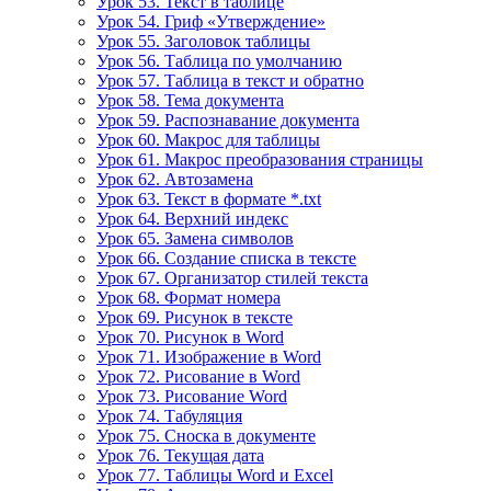
Урок 53. Текст в таблице
Урок 54. Гриф «Утверждение»
Урок 55. Заголовок таблицы
Урок 56. Таблица по умолчанию
Урок 57. Таблица в текст и обратно
Урок 58. Тема документа
Урок 59. Распознавание документа
Урок 60. Макрос для таблицы
Урок 61. Макрос преобразования страницы
Урок 62. Автозамена
Урок 63. Текст в формате *.txt
Урок 64. Верхний индекс
Урок 65. Замена символов
Урок 66. Создание списка в тексте
Урок 67. Организатор стилей текста
Урок 68. Формат номера
Урок 69. Рисунок в тексте
Урок 70. Рисунок в Word
Урок 71. Изображение в Word
Урок 72. Рисование в Word
Урок 73. Рисование Word
Урок 74. Табуляция
Урок 75. Сноска в документе
Урок 76. Текущая дата
Урок 77. Таблицы Word и Excel