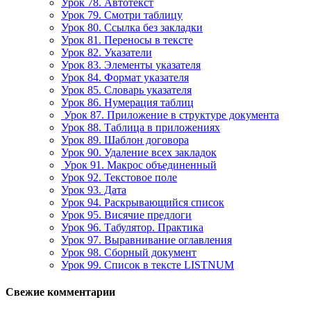
Урок 78. Автотекст
Урок 79. Смотри таблицу
Урок 80. Ссылка без закладки
Урок 81. Переносы в тексте
Урок 82. Указатели
Урок 83. Элементы указателя
Урок 84. Формат указателя
Урок 85. Словарь указателя
Урок 86. Нумерация таблиц
Урок 87. Приложение в структуре документа
Урок 88. Таблица в приложениях
Урок 89. Шаблон договора
Урок 90. Удаление всех закладок
Урок 91. Макрос объединенный
Урок 92. Текстовое поле
Урок 93. Дата
Урок 94. Раскрывающийся список
Урок 95. Висячие предлоги
Урок 96. Табулятор. Практика
Урок 97. Выравнивание оглавления
Урок 98. Сборный документ
Урок 99. Список в тексте LISTNUM
Свежие комментарии