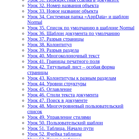
Урок 32. Номер названия объекта
Урок 33. Новое название объекта
Урок 34. Системная папка «AppData» и шаблон
Normal
Урок 35. Список по умолчанию в шаблоне Normal
Урок 36. Шаблон документа по умолчанию
Урок 37. Разрыв страницы
Урок 38. Колонтитул
Урок 39. Разрыв раздела
Урок 40. Многоколоночный текст
Урок 41. Границы печатного поля
Урок 42. Титульный лист – особая форма
страницы
Урок 43. Колонтитулы к разным разделам
Урок 44. Уровни структуры
Урок 45. Оглавление
Урок 46. Стили текста документа
Урок 47. Поиск в документе
Урок 48. Многоуровневый пользовательский
список
Урок 49. Управление стилями
Урок 50. Пользовательский шаблон
Урок 51. Таблица. Начало пути
Урок 52. Ячейка таблицы