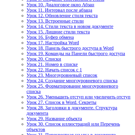
Урок 10. Диалоговое окно Абзац
Урок 11. Интервал после абзаца
Урок 12. Обновление стиля текста
Урок 13. Встроенные стили
Урок 14. Стили текста в новом документе
Урок 15. Лишние стили текста
Урок 16. Буфер обмена
Урок 17. Настройка Word
Урок 18. Панель быстрого доступа в Word
Урок 19. Команды на Панели быстрого доступа
Урок 20. Списки
Урок 21. Номер в списке
Урок 22. Начать список с 1
Урок 23. Многоуровневый список
Урок 24. Создание многоуровневого списка
Урок 25. Форматирование многоуровневого
списка
Урок 26. Уменьшить отступ или увеличить отступ
Урок 27. Список в Word. Секреты
Урок 28. Заголовки в документе. Структура
документа
Урок 29. Название объекта
Урок 30. Список иллюстраций или Перечень
объектов
Урок 31. Перекрестная ссылка в документе