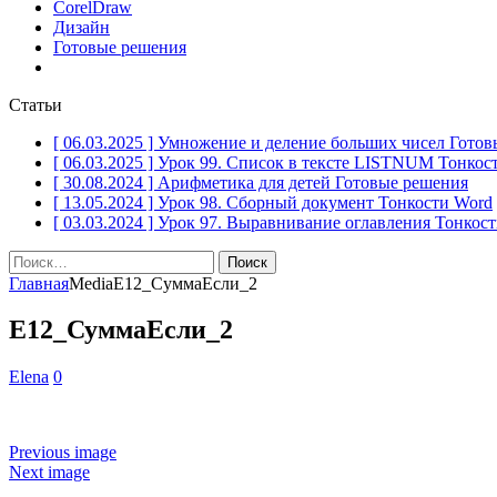
CorelDraw
Дизайн
Готовые решения
Статьи
[ 06.03.2025 ]
Умножение и деление больших чисел
Готов
[ 06.03.2025 ]
Урок 99. Список в тексте LISTNUM
Тонкос
[ 30.08.2024 ]
Арифметика для детей
Готовые решения
[ 13.05.2024 ]
Урок 98. Сборный документ
Тонкости Word
[ 03.03.2024 ]
Урок 97. Выравнивание оглавления
Тонкост
Найти:
Главная
Media
Е12_СуммаЕсли_2
Е12_СуммаЕсли_2
Elena
0
Previous image
Next image