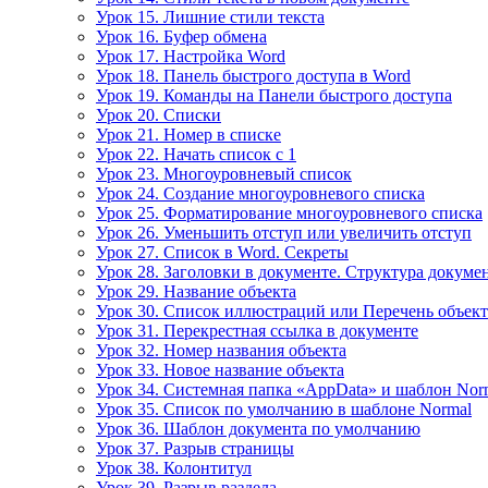
Урок 15. Лишние стили текста
Урок 16. Буфер обмена
Урок 17. Настройка Word
Урок 18. Панель быстрого доступа в Word
Урок 19. Команды на Панели быстрого доступа
Урок 20. Списки
Урок 21. Номер в списке
Урок 22. Начать список с 1
Урок 23. Многоуровневый список
Урок 24. Создание многоуровневого списка
Урок 25. Форматирование многоуровневого списка
Урок 26. Уменьшить отступ или увеличить отступ
Урок 27. Список в Word. Секреты
Урок 28. Заголовки в документе. Структура докуме
Урок 29. Название объекта
Урок 30. Список иллюстраций или Перечень объек
Урок 31. Перекрестная ссылка в документе
Урок 32. Номер названия объекта
Урок 33. Новое название объекта
Урок 34. Системная папка «AppData» и шаблон Nor
Урок 35. Список по умолчанию в шаблоне Normal
Урок 36. Шаблон документа по умолчанию
Урок 37. Разрыв страницы
Урок 38. Колонтитул
Урок 39. Разрыв раздела