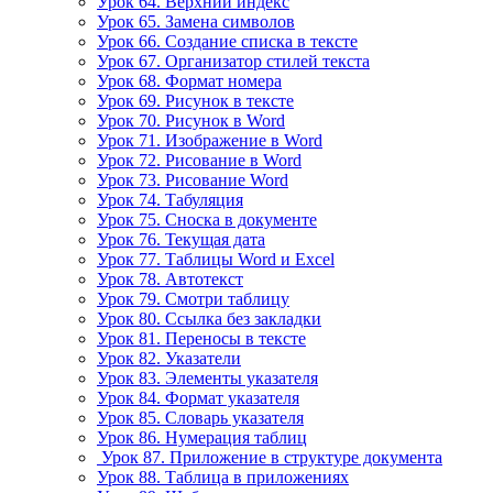
Урок 64. Верхний индекс
Урок 65. Замена символов
Урок 66. Создание списка в тексте
Урок 67. Организатор стилей текста
Урок 68. Формат номера
Урок 69. Рисунок в тексте
Урок 70. Рисунок в Word
Урок 71. Изображение в Word
Урок 72. Рисование в Word
Урок 73. Рисование Word
Урок 74. Табуляция
Урок 75. Сноска в документе
Урок 76. Текущая дата
Урок 77. Таблицы Word и Excel
Урок 78. Автотекст
Урок 79. Смотри таблицу
Урок 80. Ссылка без закладки
Урок 81. Переносы в тексте
Урок 82. Указатели
Урок 83. Элементы указателя
Урок 84. Формат указателя
Урок 85. Словарь указателя
Урок 86. Нумерация таблиц
Урок 87. Приложение в структуре документа
Урок 88. Таблица в приложениях