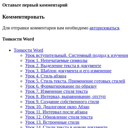
Оставьте первый комментарий
Комментировать
Для отправки комментария вам необходимо
авторизоваться
.
Тонкости Word
Тонкости Word
Урок вступительный. Системный подход к изучен
Урок 1. Непечатаемые символы
Урок 2. Выделение текста в документе
Урок 3. Шаблон документа и его изменение
Урок 4. Стиль абзаца
Урок 5. Стиль текста. Применение готовых стилей
Урок 6. Форматирование по образцу
Урок 7. Изменение стиля текста
Урок 8. Интервал, выравнивание, отступ
Урок 9. Создание собственного стиля
Урок 10. Диалоговое окно Абзац
Урок 11. Интервал после абзаца
Урок 12. Обновление стиля текста
Урок 13. Встроенные стили
Урок 14. Стили текста в новом документе