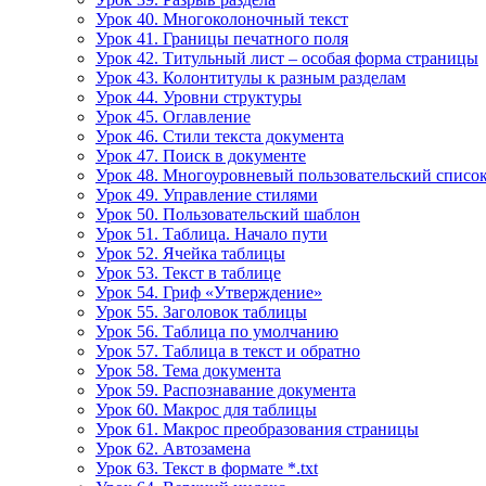
Урок 40. Многоколоночный текст
Урок 41. Границы печатного поля
Урок 42. Титульный лист – особая форма страницы
Урок 43. Колонтитулы к разным разделам
Урок 44. Уровни структуры
Урок 45. Оглавление
Урок 46. Стили текста документа
Урок 47. Поиск в документе
Урок 48. Многоуровневый пользовательский списо
Урок 49. Управление стилями
Урок 50. Пользовательский шаблон
Урок 51. Таблица. Начало пути
Урок 52. Ячейка таблицы
Урок 53. Текст в таблице
Урок 54. Гриф «Утверждение»
Урок 55. Заголовок таблицы
Урок 56. Таблица по умолчанию
Урок 57. Таблица в текст и обратно
Урок 58. Тема документа
Урок 59. Распознавание документа
Урок 60. Макрос для таблицы
Урок 61. Макрос преобразования страницы
Урок 62. Автозамена
Урок 63. Текст в формате *.txt