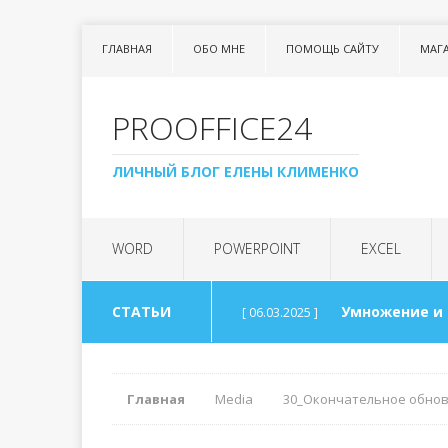
ГЛАВНАЯ
ОБО МНЕ
ПОМОЩЬ САЙТУ
МАГ
PROOFFICE24
ЛИЧНЫЙ БЛОГ ЕЛЕНЫ КЛИМЕНКО
WORD
POWERPOINT
EXCEL
СТАТЬИ
Умножение и
[ 06.03.2025 ]
Урок 99. Спис
[ 06.03.2025 ]
Главная
Media
30_Окончательное обно
Арифметика 
[ 30.08.2024 ]