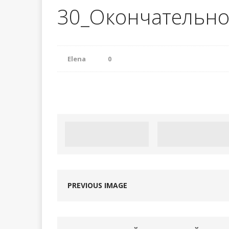
30_Окончательно
Урок 98. Сбо
[ 13.05.2024 ]
Урок 97. Выр
[ 03.03.2024 ]
Elena
0
PREVIOUS IMAGE