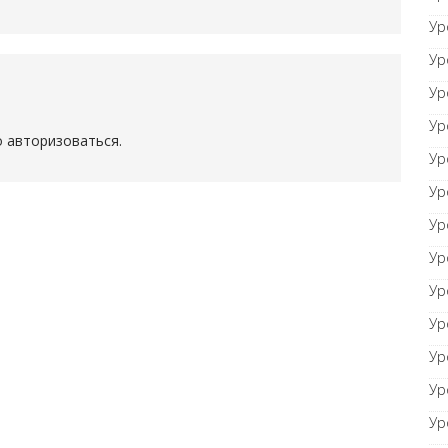
Ур
Ур
Ур
Ур
о
авторизоваться
.
Ур
Ур
Ур
Ур
Ур
Ур
Ур
Ур
Ур