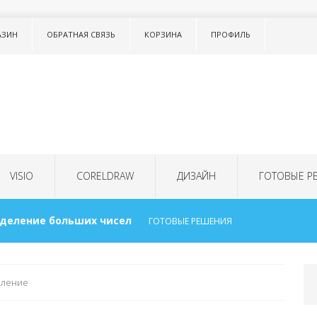
АЗИН
ОБРАТНАЯ СВЯЗЬ
КОРЗИНА
ПРОФИЛЬ
VISIO
CORELDRAW
ДИЗАЙН
ГОТОВЫЕ Р
 деление больших чисел
ГОТОВЫЕ РЕШЕНИЯ
ок в тексте LISTNUM
ТОНКОСТИ WORD
вление
для детей
ГОТОВЫЕ РЕШЕНИЯ