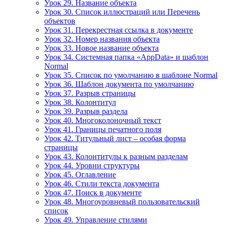
Урок 29. Название объекта
Урок 30. Список иллюстраций или Перечень
объектов
Урок 31. Перекрестная ссылка в документе
Урок 32. Номер названия объекта
Урок 33. Новое название объекта
Урок 34. Системная папка «AppData» и шаблон
Normal
Урок 35. Список по умолчанию в шаблоне Normal
Урок 36. Шаблон документа по умолчанию
Урок 37. Разрыв страницы
Урок 38. Колонтитул
Урок 39. Разрыв раздела
Урок 40. Многоколоночный текст
Урок 41. Границы печатного поля
Урок 42. Титульный лист – особая форма
страницы
Урок 43. Колонтитулы к разным разделам
Урок 44. Уровни структуры
Урок 45. Оглавление
Урок 46. Стили текста документа
Урок 47. Поиск в документе
Урок 48. Многоуровневый пользовательский
список
Урок 49. Управление стилями