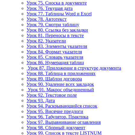
Урок 75. Сноска в документе
Урок 76. Текущая дата
Урок 77. Таблицы Word и Excel
Урок 78. Автотекст
Урок 79. Смотри таблицу
Урок 80. Ссылка без закладки
Урок 81. Переносы в тексте
Урок 82. Указатели
Урок 83. Элементы указателя
Урок 84. Формат указателя
Урок 85. Словарь указателя
Урок 86. Нумерация таблиц
Урок 87. Приложение в структуре документа
Урок 88. Таблица в приложениях
Урок 89. Шаблон договора
Урок 90. Удаление всех закладок
Урок 91. Макрос объединенный
Урок 92. Текстовое поле
Урок 93. Дата
Урок 94. Раскрывающийся список
Урок 95. Висячие предлоги
Урок 96. Табулятор. Практика
Урок 97. Выравнивание оглавления
Урок 98. Сборный документ
Урок 99. Список в тексте LISTNUM