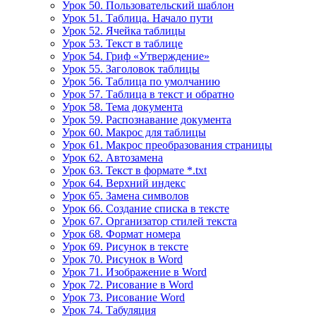
Урок 50. Пользовательский шаблон
Урок 51. Таблица. Начало пути
Урок 52. Ячейка таблицы
Урок 53. Текст в таблице
Урок 54. Гриф «Утверждение»
Урок 55. Заголовок таблицы
Урок 56. Таблица по умолчанию
Урок 57. Таблица в текст и обратно
Урок 58. Тема документа
Урок 59. Распознавание документа
Урок 60. Макрос для таблицы
Урок 61. Макрос преобразования страницы
Урок 62. Автозамена
Урок 63. Текст в формате *.txt
Урок 64. Верхний индекс
Урок 65. Замена символов
Урок 66. Создание списка в тексте
Урок 67. Организатор стилей текста
Урок 68. Формат номера
Урок 69. Рисунок в тексте
Урок 70. Рисунок в Word
Урок 71. Изображение в Word
Урок 72. Рисование в Word
Урок 73. Рисование Word
Урок 74. Табуляция