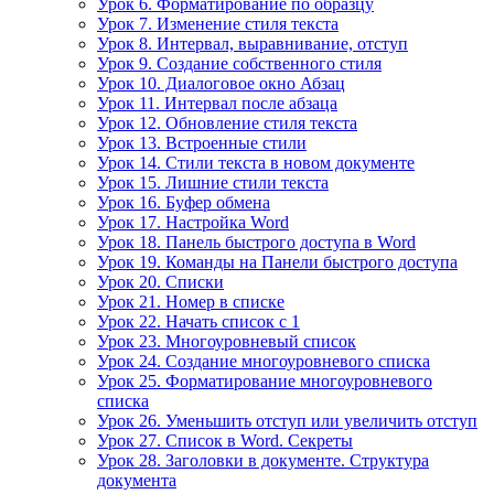
Урок 6. Форматирование по образцу
Урок 7. Изменение стиля текста
Урок 8. Интервал, выравнивание, отступ
Урок 9. Создание собственного стиля
Урок 10. Диалоговое окно Абзац
Урок 11. Интервал после абзаца
Урок 12. Обновление стиля текста
Урок 13. Встроенные стили
Урок 14. Стили текста в новом документе
Урок 15. Лишние стили текста
Урок 16. Буфер обмена
Урок 17. Настройка Word
Урок 18. Панель быстрого доступа в Word
Урок 19. Команды на Панели быстрого доступа
Урок 20. Списки
Урок 21. Номер в списке
Урок 22. Начать список с 1
Урок 23. Многоуровневый список
Урок 24. Создание многоуровневого списка
Урок 25. Форматирование многоуровневого
списка
Урок 26. Уменьшить отступ или увеличить отступ
Урок 27. Список в Word. Секреты
Урок 28. Заголовки в документе. Структура
документа