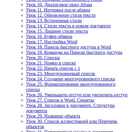
Урок 10. Диалоговое окно Абзац
Урок 11. Интервал после абзаца
Урок 12. Обновление стиля текста
Урок 13. Встроенные стили
Урок 14. Стили текста в новом документе
Урок 15. Лишние стили текста
Урок 16. Буфер обмена
Урок 17. Настройка Word
Урок 18. Панель быстрого доступа в Word
Урок 19. Команды на Панели быстрого доступа
Урок 20. Списки
Урок 21. Номер в списке
Урок 22. Начать список с 1
Урок 23. Многоуровневый список
Урок 24. Создание многоуровневого списка
Урок 25. Форматирование многоуровневого
списка
Урок 26. Уменьшить отступ или увеличить отступ
Урок 27. Список в Word. Секреты
Урок 28. Заголовки в документе. Структура
документа
Урок 29. Название объекта
Урок 30. Список иллюстраций или Перечень
объектов
Урок 31. Перекрестная ссылка в документе