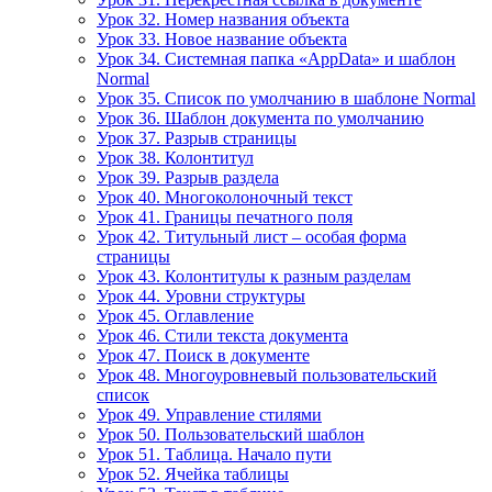
Урок 32. Номер названия объекта
Урок 33. Новое название объекта
Урок 34. Системная папка «AppData» и шаблон
Normal
Урок 35. Список по умолчанию в шаблоне Normal
Урок 36. Шаблон документа по умолчанию
Урок 37. Разрыв страницы
Урок 38. Колонтитул
Урок 39. Разрыв раздела
Урок 40. Многоколоночный текст
Урок 41. Границы печатного поля
Урок 42. Титульный лист – особая форма
страницы
Урок 43. Колонтитулы к разным разделам
Урок 44. Уровни структуры
Урок 45. Оглавление
Урок 46. Стили текста документа
Урок 47. Поиск в документе
Урок 48. Многоуровневый пользовательский
список
Урок 49. Управление стилями
Урок 50. Пользовательский шаблон
Урок 51. Таблица. Начало пути
Урок 52. Ячейка таблицы