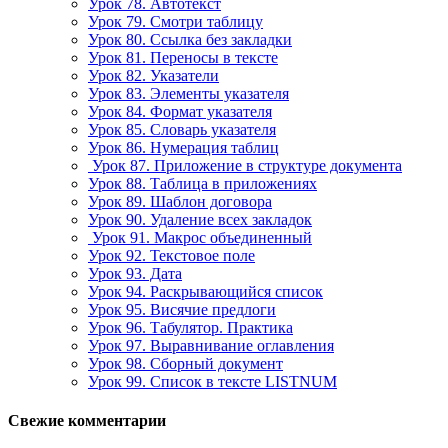
Урок 78. Автотекст
Урок 79. Смотри таблицу
Урок 80. Ссылка без закладки
Урок 81. Переносы в тексте
Урок 82. Указатели
Урок 83. Элементы указателя
Урок 84. Формат указателя
Урок 85. Словарь указателя
Урок 86. Нумерация таблиц
Урок 87. Приложение в структуре документа
Урок 88. Таблица в приложениях
Урок 89. Шаблон договора
Урок 90. Удаление всех закладок
Урок 91. Макрос объединенный
Урок 92. Текстовое поле
Урок 93. Дата
Урок 94. Раскрывающийся список
Урок 95. Висячие предлоги
Урок 96. Табулятор. Практика
Урок 97. Выравнивание оглавления
Урок 98. Сборный документ
Урок 99. Список в тексте LISTNUM
Свежие комментарии