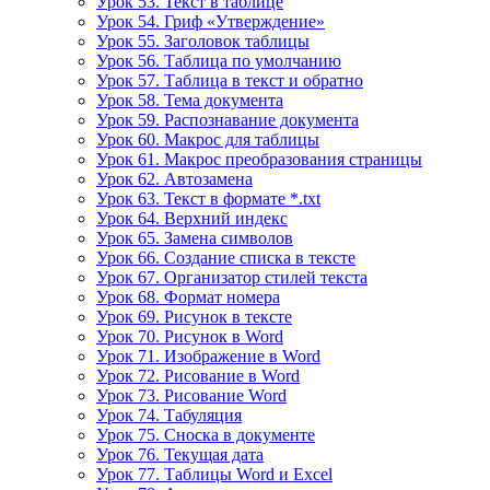
Урок 53. Текст в таблице
Урок 54. Гриф «Утверждение»
Урок 55. Заголовок таблицы
Урок 56. Таблица по умолчанию
Урок 57. Таблица в текст и обратно
Урок 58. Тема документа
Урок 59. Распознавание документа
Урок 60. Макрос для таблицы
Урок 61. Макрос преобразования страницы
Урок 62. Автозамена
Урок 63. Текст в формате *.txt
Урок 64. Верхний индекс
Урок 65. Замена символов
Урок 66. Создание списка в тексте
Урок 67. Организатор стилей текста
Урок 68. Формат номера
Урок 69. Рисунок в тексте
Урок 70. Рисунок в Word
Урок 71. Изображение в Word
Урок 72. Рисование в Word
Урок 73. Рисование Word
Урок 74. Табуляция
Урок 75. Сноска в документе
Урок 76. Текущая дата
Урок 77. Таблицы Word и Excel