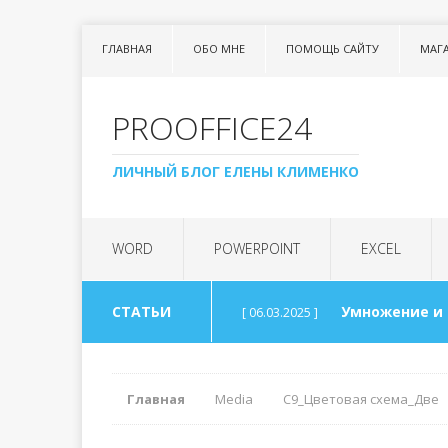
ГЛАВНАЯ
ОБО МНЕ
ПОМОЩЬ САЙТУ
МАГ
PROOFFICE24
ЛИЧНЫЙ БЛОГ ЕЛЕНЫ КЛИМЕНКО
WORD
POWERPOINT
EXCEL
СТАТЬИ
Умножение и
[ 06.03.2025 ]
Урок 99. Спис
[ 06.03.2025 ]
Главная
Media
С9_Цветовая схема_Две
Арифметика 
[ 30.08.2024 ]