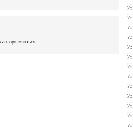
Ур
Ур
Ур
Ур
о
авторизоваться
.
Ур
Ур
Ур
Ур
Ур
Ур
Ур
Ур
Ур