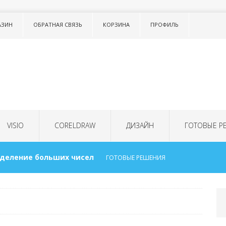
АЗИН
ОБРАТНАЯ СВЯЗЬ
КОРЗИНА
ПРОФИЛЬ
VISIO
CORELDRAW
ДИЗАЙН
ГОТОВЫЕ Р
 деление больших чисел
ГОТОВЫЕ РЕШЕНИЯ
ок в тексте LISTNUM
ТОНКОСТИ WORD
для детей
ГОТОВЫЕ РЕШЕНИЯ