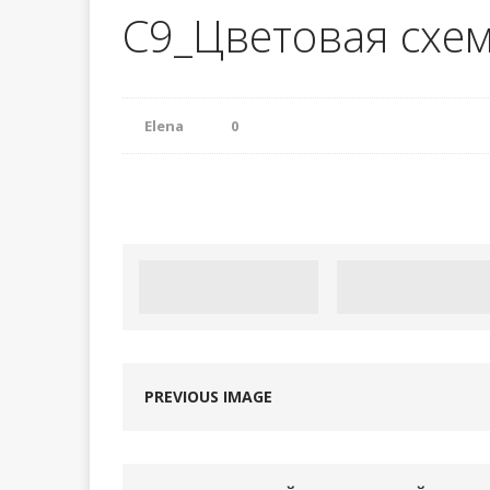
С9_Цветовая схе
Урок 98. Сбо
[ 13.05.2024 ]
Урок 97. Выр
[ 03.03.2024 ]
Elena
0
PREVIOUS IMAGE