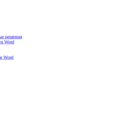
ые решения
ти Word
и Word