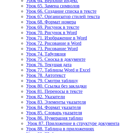
Урок 64. Верхний индекс
Урок 65. Замена символов
Урок 66. Создание списка в тексте
Урок 67. Организатор стилей текста
Урок 68. Формат номера
Урок 69. Рисунок в тексте
Урок 70. Рисунок в Word
Урок 71. Изображение в Word
Урок 72. Рисование в Word
Урок 73. Рисование Word
Урок 74. Табуляция
Урок 75. Сноска в документе
Урок 76. Текущая дата
Урок 77. Таблицы Word и Excel
Урок 78. Автотекст
Урок 79. Смотри таблицу
Урок 80. Ссылка без закладки
Урок 81. Переносы в тексте
Урок 82. Указатели
Урок 83. Элементы указателя
Урок 84. Формат указателя
Урок 85. Словарь указателя
Урок 86. Нумерация таблиц
Урок 87. Приложение в структуре документа
Урок 88. Таблица в приложениях