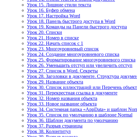
Урок 15. Лишние стили текста
Урок 16. Буфер обмена
Урок 17. Настройка Word
Урок 18. Панель быстрого доступа в Word
Урок 19. Команды на Панели быстрого доступа
Урок 20. Списки
Урок 21. Номер в списке
Урок 22. Начать список с 1
Урок 23. Многоуровневый список
Урок 24. Создание многоуровневого списка
Урок 25. Форматирование многоуровневого списка
Урок 26. Уменьшить отступ или увеличить отступ
Урок 27. Список в Word. Секреты
Урок 28. Заголовки в документе. Структура докуме
Урок 29. Название объекта
Урок 30. Список иллюстраций или Перечень объек
Урок 31. Перекрестная ссылка в документе
Урок 32. Номер названия объекта
Урок 33. Новое название объекта
Урок 34. Системная папка «AppData» и шаблон Nor
Урок 35. Список по умолчанию в шаблоне Normal
Урок 36. Шаблон документа по умолчанию
Урок 37. Разрыв страницы
Урок 38. Колонтитул
Урок 39. Разрыв раздела