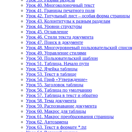
Урок 40. Многоколоночный текст
Урок 41. Границы печатного поля
Урок 42. Титульный лист – особая форма страницы
Урок 43. Колонтитулы к разным разделам
Урок 44. Уровни структуры
Урок 45. Оглавление
Урок 46. Стили текста документа
Урок 47. Поиск в документе
Урок 48. Многоуровневый пользовательский списо
Урок 49. Управление стилями
Урок 50. Пользовательский шаблон
Урок 51. Таблица. Начало пути
Урок 52. Ячейка таблицы
Урок 53. Текст в таблице
Урок 54. Гриф «Утверждение»
Урок 55. Заголовок таблицы
Урок 56. Таблица по умолчанию
Урок 57. Таблица в текст и обратно
Урок 58. Тема документа
Урок 59. Распознавание документа
Урок 60. Макрос для таблицы
Урок 61. Макрос преобразования страницы
Урок 62. Автозамена
Урок 63. Текст в формате *.txt