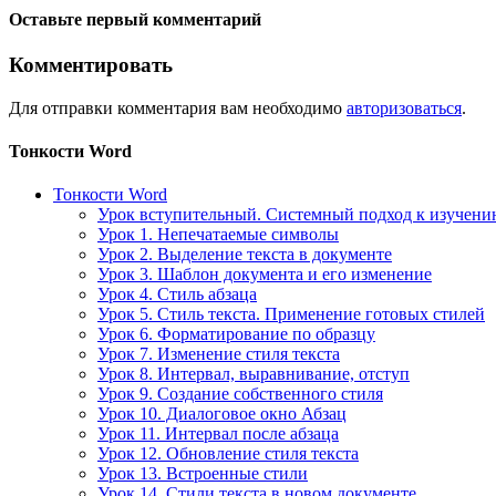
Оставьте первый комментарий
Комментировать
Для отправки комментария вам необходимо
авторизоваться
.
Тонкости Word
Тонкости Word
Урок вступительный. Системный подход к изучен
Урок 1. Непечатаемые символы
Урок 2. Выделение текста в документе
Урок 3. Шаблон документа и его изменение
Урок 4. Стиль абзаца
Урок 5. Стиль текста. Применение готовых стилей
Урок 6. Форматирование по образцу
Урок 7. Изменение стиля текста
Урок 8. Интервал, выравнивание, отступ
Урок 9. Создание собственного стиля
Урок 10. Диалоговое окно Абзац
Урок 11. Интервал после абзаца
Урок 12. Обновление стиля текста
Урок 13. Встроенные стили
Урок 14. Стили текста в новом документе