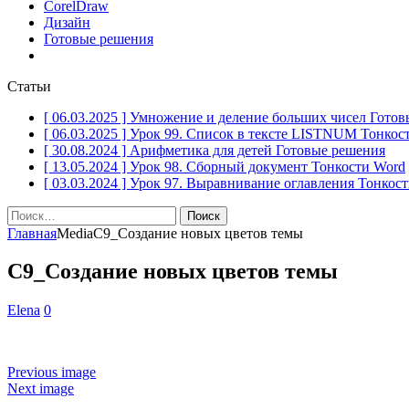
CorelDraw
Дизайн
Готовые решения
Статьи
[ 06.03.2025 ]
Умножение и деление больших чисел
Готов
[ 06.03.2025 ]
Урок 99. Список в тексте LISTNUM
Тонкос
[ 30.08.2024 ]
Арифметика для детей
Готовые решения
[ 13.05.2024 ]
Урок 98. Сборный документ
Тонкости Word
[ 03.03.2024 ]
Урок 97. Выравнивание оглавления
Тонкост
Найти:
Главная
Media
С9_Создание новых цветов темы
С9_Создание новых цветов темы
Elena
0
Previous image
Next image