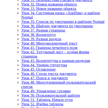
Урок 32. Номер названия объекта
Урок 33. Новое название объекта
Урок 34. Системная папка «AppData» и шаблон
Normal
Урок 35. Список по умолчанию в шаблоне Normal
Урок 36. Шаблон документа по умолчанию
Урок 37. Разрыв страницы
Урок 38. Колонтитул
Урок 39. Разрыв раздела
Урок 40. Многоколоночный текст
Урок 41. Границы печатного поля
Урок 42. Титульный лист – особая форма
страницы
Урок 43. Колонтитулы к разным разделам
Урок 44. Уровни структуры
Урок 45. Оглавление
Урок 46. Стили текста документа
Урок 47. Поиск в документе
Урок 48. Многоуровневый пользовательский
список
Урок 49. Управление стилями
Урок 50. Пользовательский шаблон
Урок 51. Таблица. Начало пути
Урок 52. Ячейка таблицы