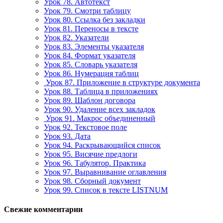
Урок 78. Автотекст
Урок 79. Смотри таблицу
Урок 80. Ссылка без закладки
Урок 81. Переносы в тексте
Урок 82. Указатели
Урок 83. Элементы указателя
Урок 84. Формат указателя
Урок 85. Словарь указателя
Урок 86. Нумерация таблиц
Урок 87. Приложение в структуре документа
Урок 88. Таблица в приложениях
Урок 89. Шаблон договора
Урок 90. Удаление всех закладок
Урок 91. Макрос объединенный
Урок 92. Текстовое поле
Урок 93. Дата
Урок 94. Раскрывающийся список
Урок 95. Висячие предлоги
Урок 96. Табулятор. Практика
Урок 97. Выравнивание оглавления
Урок 98. Сборный документ
Урок 99. Список в тексте LISTNUM
Свежие комментарии