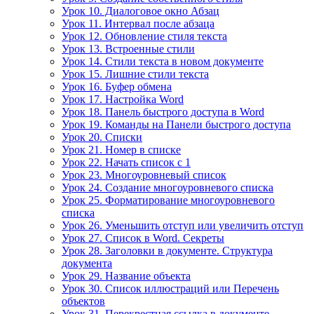
Урок 10. Диалоговое окно Абзац
Урок 11. Интервал после абзаца
Урок 12. Обновление стиля текста
Урок 13. Встроенные стили
Урок 14. Стили текста в новом документе
Урок 15. Лишние стили текста
Урок 16. Буфер обмена
Урок 17. Настройка Word
Урок 18. Панель быстрого доступа в Word
Урок 19. Команды на Панели быстрого доступа
Урок 20. Списки
Урок 21. Номер в списке
Урок 22. Начать список с 1
Урок 23. Многоуровневый список
Урок 24. Создание многоуровневого списка
Урок 25. Форматирование многоуровневого
списка
Урок 26. Уменьшить отступ или увеличить отступ
Урок 27. Список в Word. Секреты
Урок 28. Заголовки в документе. Структура
документа
Урок 29. Название объекта
Урок 30. Список иллюстраций или Перечень
объектов
Урок 31. Перекрестная ссылка в документе