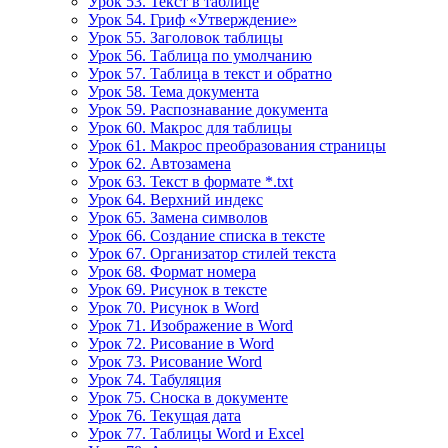
Урок 53. Текст в таблице
Урок 54. Гриф «Утверждение»
Урок 55. Заголовок таблицы
Урок 56. Таблица по умолчанию
Урок 57. Таблица в текст и обратно
Урок 58. Тема документа
Урок 59. Распознавание документа
Урок 60. Макрос для таблицы
Урок 61. Макрос преобразования страницы
Урок 62. Автозамена
Урок 63. Текст в формате *.txt
Урок 64. Верхний индекс
Урок 65. Замена символов
Урок 66. Создание списка в тексте
Урок 67. Организатор стилей текста
Урок 68. Формат номера
Урок 69. Рисунок в тексте
Урок 70. Рисунок в Word
Урок 71. Изображение в Word
Урок 72. Рисование в Word
Урок 73. Рисование Word
Урок 74. Табуляция
Урок 75. Сноска в документе
Урок 76. Текущая дата
Урок 77. Таблицы Word и Excel