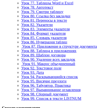
Урок 77. Таблицы Word и Excel
Урок 78. Автотекст
Урок 79. Смотри таблицу
Урок 80. Ссылка без закладки
Урок 81. Переносы в тексте
Урок 82. Указатели
Урок 83. Элементы указателя
Урок 84. Формат указателя
Урок 85. Словарь указателя
Урок 86. Нумерация таблиц
Урок 87. Приложение в структуре документа
Урок 88. Таблица в приложениях
Урок 89. Шаблон договора
Урок 90. Удаление всех закладок
Урок 91. Макрос объединенный
Урок 92. Текстовое поле
Урок 93. Дата
Урок 94. Раскрывающийся список
Урок 95. Висячие предлоги
Урок 96. Табулятор. Практика
Урок 97. Выравнивание оглавления
Урок 98. Сборный документ
Урок 99. Список в тексте LISTNUM
Свежие комментарии