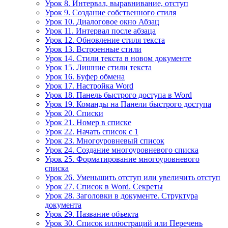
Урок 8. Интервал, выравнивание, отступ
Урок 9. Создание собственного стиля
Урок 10. Диалоговое окно Абзац
Урок 11. Интервал после абзаца
Урок 12. Обновление стиля текста
Урок 13. Встроенные стили
Урок 14. Стили текста в новом документе
Урок 15. Лишние стили текста
Урок 16. Буфер обмена
Урок 17. Настройка Word
Урок 18. Панель быстрого доступа в Word
Урок 19. Команды на Панели быстрого доступа
Урок 20. Списки
Урок 21. Номер в списке
Урок 22. Начать список с 1
Урок 23. Многоуровневый список
Урок 24. Создание многоуровневого списка
Урок 25. Форматирование многоуровневого
списка
Урок 26. Уменьшить отступ или увеличить отступ
Урок 27. Список в Word. Секреты
Урок 28. Заголовки в документе. Структура
документа
Урок 29. Название объекта
Урок 30. Список иллюстраций или Перечень