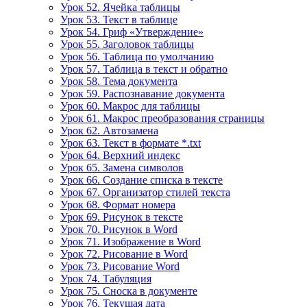
Урок 52. Ячейка таблицы
Урок 53. Текст в таблице
Урок 54. Гриф «Утверждение»
Урок 55. Заголовок таблицы
Урок 56. Таблица по умолчанию
Урок 57. Таблица в текст и обратно
Урок 58. Тема документа
Урок 59. Распознавание документа
Урок 60. Макрос для таблицы
Урок 61. Макрос преобразования страницы
Урок 62. Автозамена
Урок 63. Текст в формате *.txt
Урок 64. Верхний индекс
Урок 65. Замена символов
Урок 66. Создание списка в тексте
Урок 67. Организатор стилей текста
Урок 68. Формат номера
Урок 69. Рисунок в тексте
Урок 70. Рисунок в Word
Урок 71. Изображение в Word
Урок 72. Рисование в Word
Урок 73. Рисование Word
Урок 74. Табуляция
Урок 75. Сноска в документе
Урок 76. Текущая дата