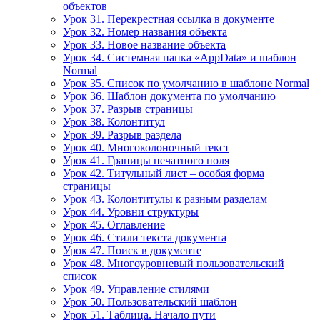
объектов
Урок 31. Перекрестная ссылка в документе
Урок 32. Номер названия объекта
Урок 33. Новое название объекта
Урок 34. Системная папка «AppData» и шаблон
Normal
Урок 35. Список по умолчанию в шаблоне Normal
Урок 36. Шаблон документа по умолчанию
Урок 37. Разрыв страницы
Урок 38. Колонтитул
Урок 39. Разрыв раздела
Урок 40. Многоколоночный текст
Урок 41. Границы печатного поля
Урок 42. Титульный лист – особая форма
страницы
Урок 43. Колонтитулы к разным разделам
Урок 44. Уровни структуры
Урок 45. Оглавление
Урок 46. Стили текста документа
Урок 47. Поиск в документе
Урок 48. Многоуровневый пользовательский
список
Урок 49. Управление стилями
Урок 50. Пользовательский шаблон
Урок 51. Таблица. Начало пути