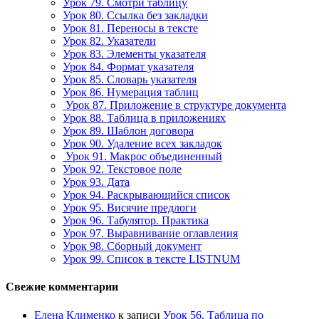
Урок 79. Смотри таблицу
Урок 80. Ссылка без закладки
Урок 81. Переносы в тексте
Урок 82. Указатели
Урок 83. Элементы указателя
Урок 84. Формат указателя
Урок 85. Словарь указателя
Урок 86. Нумерация таблиц
Урок 87. Приложение в структуре документа
Урок 88. Таблица в приложениях
Урок 89. Шаблон договора
Урок 90. Удаление всех закладок
Урок 91. Макрос объединенный
Урок 92. Текстовое поле
Урок 93. Дата
Урок 94. Раскрывающийся список
Урок 95. Висячие предлоги
Урок 96. Табулятор. Практика
Урок 97. Выравнивание оглавления
Урок 98. Сборный документ
Урок 99. Список в тексте LISTNUM
Свежие комментарии
Елена Клименко
к записи
Урок 56. Таблица по