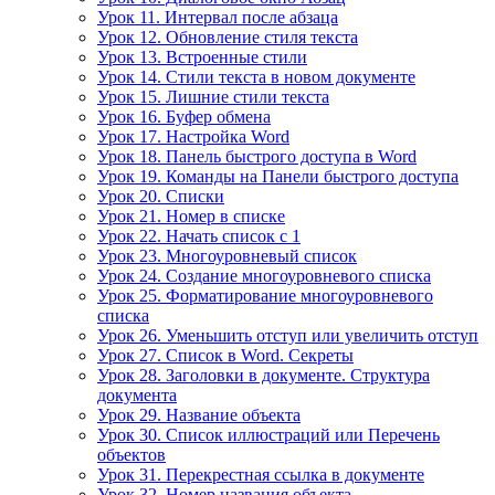
Урок 11. Интервал после абзаца
Урок 12. Обновление стиля текста
Урок 13. Встроенные стили
Урок 14. Стили текста в новом документе
Урок 15. Лишние стили текста
Урок 16. Буфер обмена
Урок 17. Настройка Word
Урок 18. Панель быстрого доступа в Word
Урок 19. Команды на Панели быстрого доступа
Урок 20. Списки
Урок 21. Номер в списке
Урок 22. Начать список с 1
Урок 23. Многоуровневый список
Урок 24. Создание многоуровневого списка
Урок 25. Форматирование многоуровневого
списка
Урок 26. Уменьшить отступ или увеличить отступ
Урок 27. Список в Word. Секреты
Урок 28. Заголовки в документе. Структура
документа
Урок 29. Название объекта
Урок 30. Список иллюстраций или Перечень
объектов
Урок 31. Перекрестная ссылка в документе
Урок 32. Номер названия объекта