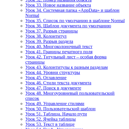
Урок 33. Новое название объекта
Урок 34. Системная папка «AppData» и шаблон
Normal
Урок 35. Список по умолчанию в шаблоне Normal
Урок 36. Шаблон документа по умолчанию
Урок 37. Разрыв страницы
Урок 38. Колонтитул
Урок 39. Разрыв раздела
Урок 40. Многоколоночный текст
Урок 41. Границы печатного поля
Урок 42. Титульный лист – особая форма
страницы
Урок 43. Колонтитулы к разным разделам
Урок 44. Уровни структуры
Урок 45. Оглавление
Урок 46. Стили текста документа
Урок 47. Поиск в документе
Урок 48. Многоуровневый пользовательский
список
Урок 49. Управление стилями
Урок 50. Пользовательский шаблон
Урок 51. Таблица. Начало пути
Урок 52. Ячейка таблицы
Урок 53. Текст в таблице