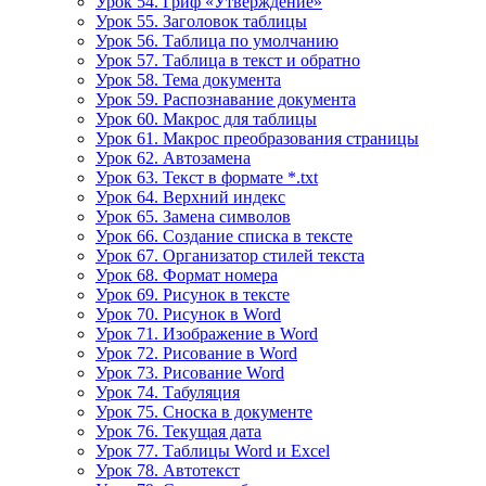
Урок 54. Гриф «Утверждение»
Урок 55. Заголовок таблицы
Урок 56. Таблица по умолчанию
Урок 57. Таблица в текст и обратно
Урок 58. Тема документа
Урок 59. Распознавание документа
Урок 60. Макрос для таблицы
Урок 61. Макрос преобразования страницы
Урок 62. Автозамена
Урок 63. Текст в формате *.txt
Урок 64. Верхний индекс
Урок 65. Замена символов
Урок 66. Создание списка в тексте
Урок 67. Организатор стилей текста
Урок 68. Формат номера
Урок 69. Рисунок в тексте
Урок 70. Рисунок в Word
Урок 71. Изображение в Word
Урок 72. Рисование в Word
Урок 73. Рисование Word
Урок 74. Табуляция
Урок 75. Сноска в документе
Урок 76. Текущая дата
Урок 77. Таблицы Word и Excel
Урок 78. Автотекст