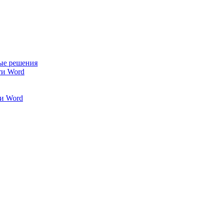
ые решения
ти Word
и Word