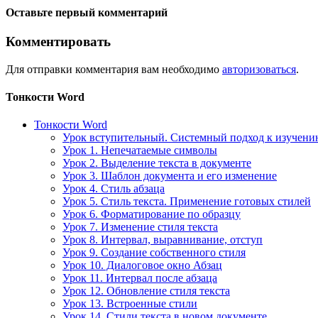
Оставьте первый комментарий
Комментировать
Для отправки комментария вам необходимо
авторизоваться
.
Тонкости Word
Тонкости Word
Урок вступительный. Системный подход к изучен
Урок 1. Непечатаемые символы
Урок 2. Выделение текста в документе
Урок 3. Шаблон документа и его изменение
Урок 4. Стиль абзаца
Урок 5. Стиль текста. Применение готовых стилей
Урок 6. Форматирование по образцу
Урок 7. Изменение стиля текста
Урок 8. Интервал, выравнивание, отступ
Урок 9. Создание собственного стиля
Урок 10. Диалоговое окно Абзац
Урок 11. Интервал после абзаца
Урок 12. Обновление стиля текста
Урок 13. Встроенные стили
Урок 14. Стили текста в новом документе