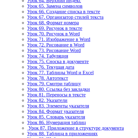
Урок 64. Верхний индекс
Урок 65. Замена символов
Урок 66. Создание списка в тексте
Урок 67. Организатор стилей текста
Урок 68. Формат номера
Урок 69. Рисунок в тексте
Урок 70. Рисунок в Word
Урок 71. Изображение в Word
Урок 72. Рисование в Word
Урок 73. Рисование Word
Урок 74. Табуляция
Урок 75. Сноска в документе
Урок 76. Текущая дата
Урок 77. Таблицы Word и Excel
Урок 78. Автотекст
Урок 79. Смотри таблицу
Урок 80. Ссылка без закладки
Урок 81. Переносы в тексте
Урок 82. Указатели
Урок 83. Элементы указателя
Урок 84. Формат указателя
Урок 85. Словарь указателя
Урок 86. Нумерация таблиц
Урок 87. Приложение в структуре документа
Урок 88. Таблица в приложениях