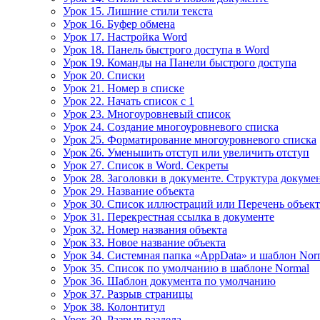
Урок 15. Лишние стили текста
Урок 16. Буфер обмена
Урок 17. Настройка Word
Урок 18. Панель быстрого доступа в Word
Урок 19. Команды на Панели быстрого доступа
Урок 20. Списки
Урок 21. Номер в списке
Урок 22. Начать список с 1
Урок 23. Многоуровневый список
Урок 24. Создание многоуровневого списка
Урок 25. Форматирование многоуровневого списка
Урок 26. Уменьшить отступ или увеличить отступ
Урок 27. Список в Word. Секреты
Урок 28. Заголовки в документе. Структура докуме
Урок 29. Название объекта
Урок 30. Список иллюстраций или Перечень объек
Урок 31. Перекрестная ссылка в документе
Урок 32. Номер названия объекта
Урок 33. Новое название объекта
Урок 34. Системная папка «AppData» и шаблон Nor
Урок 35. Список по умолчанию в шаблоне Normal
Урок 36. Шаблон документа по умолчанию
Урок 37. Разрыв страницы
Урок 38. Колонтитул
Урок 39. Разрыв раздела