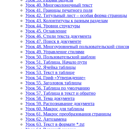
Урок 40. Многоколоночный текст
Урок 41. Границы печатного поля
Урок 42. Титульный лист – особая форма страницы
Урок 43. Колонтитулы к разным разделам
Урок 44. Уровни структуры
Урок 45. Оглавление
Урок 46. Стили текста документа
Урок 47. Поиск в документе
Урок 48. Многоуровневый пользовательский списо
Урок 49. Управление стилями
Урок 50. Пользовательский шаблон
Урок 51. Таблица. Начало пути
Урок 52. Ячейка таблицы
Урок 53. Текст в таблице
Урок 54. Гриф «Утверждение»
Урок 55. Заголовок таблицы
Урок 56. Таблица по умолчанию
Урок 57. Таблица в текст и обратно
Урок 58. Тема документа
Урок 59. Распознавание документа
Урок 60. Макрос для таблицы
Урок 61. Макрос преобразования страницы
Урок 62. Автозамена
Урок 63. Текст в формате *.txt