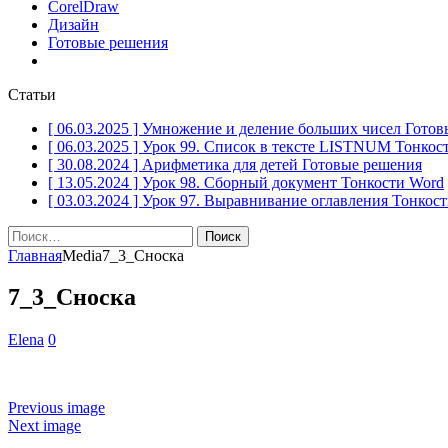
CorelDraw
Дизайн
Готовые решения
Статьи
[ 06.03.2025 ]
Умножение и деление больших чисел
Готов
[ 06.03.2025 ]
Урок 99. Список в тексте LISTNUM
Тонкос
[ 30.08.2024 ]
Арифметика для детей
Готовые решения
[ 13.05.2024 ]
Урок 98. Сборный документ
Тонкости Word
[ 03.03.2024 ]
Урок 97. Выравнивание оглавления
Тонкост
Найти:
Главная
Media
7_3_Сноска
7_3_Сноска
Elena
0
Previous image
Next image