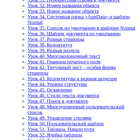
Урок 32. Номер названия объекта
Урок 33. Новое название объекта
Урок 34. Системная папка «AppData» и шаблон
Normal
Урок 35. Список по умолчанию в шаблоне Normal
Урок 36. Шаблон документа по умолчанию
Урок 37. Разрыв страницы
Урок 38. Колонтитул
Урок 39. Разрыв раздела
Урок 40. Многоколоночный текст
Урок 41. Границы печатного поля
Урок 42. Титульный лист – особая форма
страницы
Урок 43. Колонтитулы к разным разделам
Урок 44. Уровни структуры
Урок 45. Оглавление
Урок 46. Стили текста документа
Урок 47. Поиск в документе
Урок 48. Многоуровневый пользовательский
список
Урок 49. Управление стилями
Урок 50. Пользовательский шаблон
Урок 51. Таблица. Начало пути
Урок 52. Ячейка таблицы