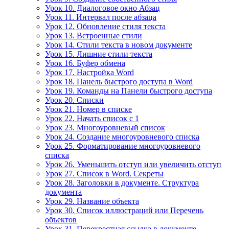
Урок 10. Диалоговое окно Абзац
Урок 11. Интервал после абзаца
Урок 12. Обновление стиля текста
Урок 13. Встроенные стили
Урок 14. Стили текста в новом документе
Урок 15. Лишние стили текста
Урок 16. Буфер обмена
Урок 17. Настройка Word
Урок 18. Панель быстрого доступа в Word
Урок 19. Команды на Панели быстрого доступа
Урок 20. Списки
Урок 21. Номер в списке
Урок 22. Начать список с 1
Урок 23. Многоуровневый список
Урок 24. Создание многоуровневого списка
Урок 25. Форматирование многоуровневого
списка
Урок 26. Уменьшить отступ или увеличить отступ
Урок 27. Список в Word. Секреты
Урок 28. Заголовки в документе. Структура
документа
Урок 29. Название объекта
Урок 30. Список иллюстраций или Перечень
объектов
Урок 31. Перекрестная ссылка в документе