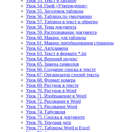
Урок 53. Текст в таблице
Урок 54. Гриф «Утверждение»
Урок 55. Заголовок таблицы
Урок 56. Таблица по умолчанию
Урок 57. Таблица в текст и обратно
Урок 58. Тема документа
Урок 59. Распознавание документа
Урок 60. Макрос для таблицы
Урок 61. Макрос преобразования страницы
Урок 62. Автозамена
Урок 63. Текст в формате *.txt
Урок 64. Верхний индекс
Урок 65. Замена символов
Урок 66. Создание списка в тексте
Урок 67. Организатор стилей текста
Урок 68. Формат номера
Урок 69. Рисунок в тексте
Урок 70. Рисунок в Word
Урок 71. Изображение в Word
Урок 72. Рисование в Word
Урок 73. Рисование Word
Урок 74. Табуляция
Урок 75. Сноска в документе
Урок 76. Текущая дата
Урок 77. Таблицы Word и Excel