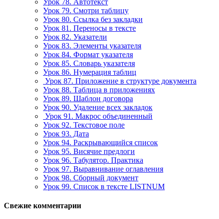
Урок 78. Автотекст
Урок 79. Смотри таблицу
Урок 80. Ссылка без закладки
Урок 81. Переносы в тексте
Урок 82. Указатели
Урок 83. Элементы указателя
Урок 84. Формат указателя
Урок 85. Словарь указателя
Урок 86. Нумерация таблиц
Урок 87. Приложение в структуре документа
Урок 88. Таблица в приложениях
Урок 89. Шаблон договора
Урок 90. Удаление всех закладок
Урок 91. Макрос объединенный
Урок 92. Текстовое поле
Урок 93. Дата
Урок 94. Раскрывающийся список
Урок 95. Висячие предлоги
Урок 96. Табулятор. Практика
Урок 97. Выравнивание оглавления
Урок 98. Сборный документ
Урок 99. Список в тексте LISTNUM
Свежие комментарии