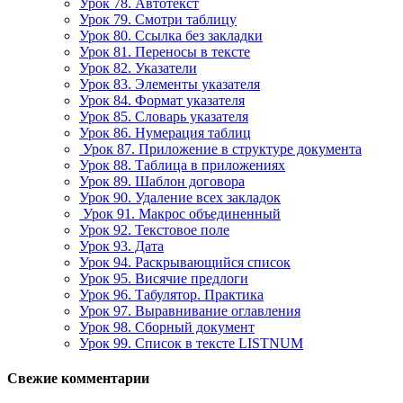
Урок 78. Автотекст
Урок 79. Смотри таблицу
Урок 80. Ссылка без закладки
Урок 81. Переносы в тексте
Урок 82. Указатели
Урок 83. Элементы указателя
Урок 84. Формат указателя
Урок 85. Словарь указателя
Урок 86. Нумерация таблиц
Урок 87. Приложение в структуре документа
Урок 88. Таблица в приложениях
Урок 89. Шаблон договора
Урок 90. Удаление всех закладок
Урок 91. Макрос объединенный
Урок 92. Текстовое поле
Урок 93. Дата
Урок 94. Раскрывающийся список
Урок 95. Висячие предлоги
Урок 96. Табулятор. Практика
Урок 97. Выравнивание оглавления
Урок 98. Сборный документ
Урок 99. Список в тексте LISTNUM
Свежие комментарии