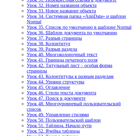
Урок 32. Номер названия объекта
Урок 33. Новое название объекта
Урок 34. Системная папка «AppData» и шаблон
Normal
Урок 35. Список по умолчанию в шаблоне Normal
Урок 36. Шаблон документа по умолчанию
Урок 37. Разрыв страницы
Урок 38. Колонтитул
Урок 39. Разрыв раздела
Урок 40. Многоколоночный текст
Урок 41. Границы печатного поля
Урок 42. Титульный лист – особая форма
страницы
Урок 43. Колонтитулы к разным разделам
Урок 44. Уровни структуры
Урок 45. Оглавление
Урок 46. Стили текста документа
Урок 47. Поиск в документе
Урок 48. Многоуровневый пользовательский
список
Урок 49. Управление стилями
Урок 50. Пользовательский шаблон
Урок 51. Таблица. Начало пути
Урок 52. Ячейка таблицы