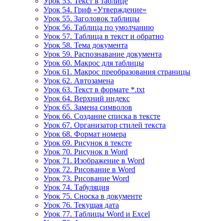
Урок 53. Текст в таблице
Урок 54. Гриф «Утверждение»
Урок 55. Заголовок таблицы
Урок 56. Таблица по умолчанию
Урок 57. Таблица в текст и обратно
Урок 58. Тема документа
Урок 59. Распознавание документа
Урок 60. Макрос для таблицы
Урок 61. Макрос преобразования страницы
Урок 62. Автозамена
Урок 63. Текст в формате *.txt
Урок 64. Верхний индекс
Урок 65. Замена символов
Урок 66. Создание списка в тексте
Урок 67. Организатор стилей текста
Урок 68. Формат номера
Урок 69. Рисунок в тексте
Урок 70. Рисунок в Word
Урок 71. Изображение в Word
Урок 72. Рисование в Word
Урок 73. Рисование Word
Урок 74. Табуляция
Урок 75. Сноска в документе
Урок 76. Текущая дата
Урок 77. Таблицы Word и Excel