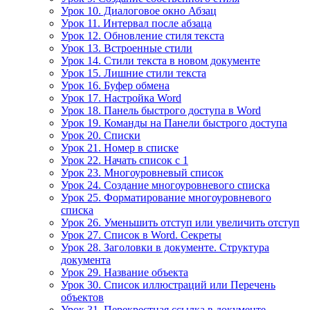
Урок 10. Диалоговое окно Абзац
Урок 11. Интервал после абзаца
Урок 12. Обновление стиля текста
Урок 13. Встроенные стили
Урок 14. Стили текста в новом документе
Урок 15. Лишние стили текста
Урок 16. Буфер обмена
Урок 17. Настройка Word
Урок 18. Панель быстрого доступа в Word
Урок 19. Команды на Панели быстрого доступа
Урок 20. Списки
Урок 21. Номер в списке
Урок 22. Начать список с 1
Урок 23. Многоуровневый список
Урок 24. Создание многоуровневого списка
Урок 25. Форматирование многоуровневого
списка
Урок 26. Уменьшить отступ или увеличить отступ
Урок 27. Список в Word. Секреты
Урок 28. Заголовки в документе. Структура
документа
Урок 29. Название объекта
Урок 30. Список иллюстраций или Перечень
объектов
Урок 31. Перекрестная ссылка в документе