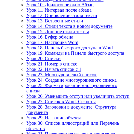
Урок 10. Диалоговое окно Абзац
Урок 11. Интервал после абзаца
Урок 12. Обновление стиля текста
Урок 13. Встроенные стили
Урок 14. Стили текста в новом документе
Урок 15. Лишние стили текста
Урок 16. Буфер обмена
Урок 17. Настройка Word
Урок 18. Панель быстрого доступа в Word
Урок 19. Команды на Панели быстрого доступа
Урок 20. Списки
Урок 21. Номер в списке
Урок 22. Начать список с 1
Урок 23. Многоуровневый список
Урок 24. Создание многоуровневого списка
Урок 25. Форматирование многоуровневого
списка
Урок 26. Уменьшить отступ или увеличить отступ
Урок 27. Список в Word. Секреты
Урок 28. Заголовки в документе. Структура
документа
Урок 29. Название объекта
Урок 30. Список иллюстраций или Перечень
объектов
Урок 31. Перекрестная ссылка в документе