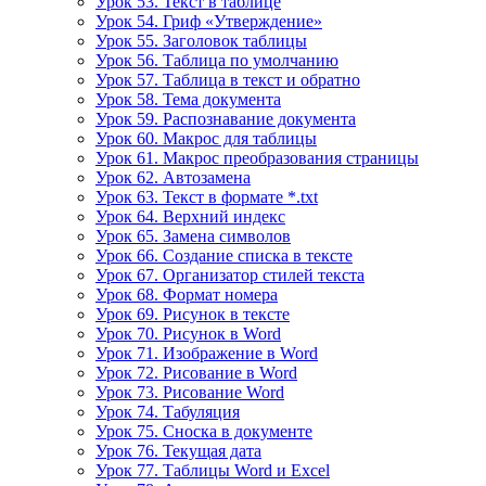
Урок 53. Текст в таблице
Урок 54. Гриф «Утверждение»
Урок 55. Заголовок таблицы
Урок 56. Таблица по умолчанию
Урок 57. Таблица в текст и обратно
Урок 58. Тема документа
Урок 59. Распознавание документа
Урок 60. Макрос для таблицы
Урок 61. Макрос преобразования страницы
Урок 62. Автозамена
Урок 63. Текст в формате *.txt
Урок 64. Верхний индекс
Урок 65. Замена символов
Урок 66. Создание списка в тексте
Урок 67. Организатор стилей текста
Урок 68. Формат номера
Урок 69. Рисунок в тексте
Урок 70. Рисунок в Word
Урок 71. Изображение в Word
Урок 72. Рисование в Word
Урок 73. Рисование Word
Урок 74. Табуляция
Урок 75. Сноска в документе
Урок 76. Текущая дата
Урок 77. Таблицы Word и Excel