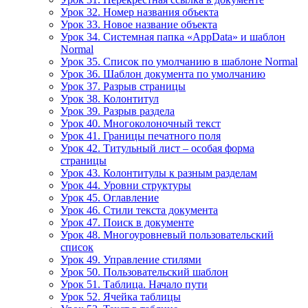
Урок 32. Номер названия объекта
Урок 33. Новое название объекта
Урок 34. Системная папка «AppData» и шаблон
Normal
Урок 35. Список по умолчанию в шаблоне Normal
Урок 36. Шаблон документа по умолчанию
Урок 37. Разрыв страницы
Урок 38. Колонтитул
Урок 39. Разрыв раздела
Урок 40. Многоколоночный текст
Урок 41. Границы печатного поля
Урок 42. Титульный лист – особая форма
страницы
Урок 43. Колонтитулы к разным разделам
Урок 44. Уровни структуры
Урок 45. Оглавление
Урок 46. Стили текста документа
Урок 47. Поиск в документе
Урок 48. Многоуровневый пользовательский
список
Урок 49. Управление стилями
Урок 50. Пользовательский шаблон
Урок 51. Таблица. Начало пути
Урок 52. Ячейка таблицы