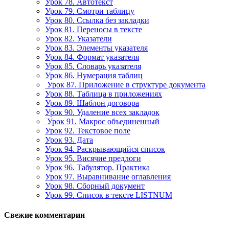
Урок 78. Автотекст
Урок 79. Смотри таблицу
Урок 80. Ссылка без закладки
Урок 81. Переносы в тексте
Урок 82. Указатели
Урок 83. Элементы указателя
Урок 84. Формат указателя
Урок 85. Словарь указателя
Урок 86. Нумерация таблиц
Урок 87. Приложение в структуре документа
Урок 88. Таблица в приложениях
Урок 89. Шаблон договора
Урок 90. Удаление всех закладок
Урок 91. Макрос объединенный
Урок 92. Текстовое поле
Урок 93. Дата
Урок 94. Раскрывающийся список
Урок 95. Висячие предлоги
Урок 96. Табулятор. Практика
Урок 97. Выравнивание оглавления
Урок 98. Сборный документ
Урок 99. Список в тексте LISTNUM
Свежие комментарии