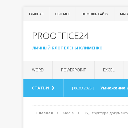
ГЛАВНАЯ
ОБО МНЕ
ПОМОЩЬ САЙТУ
МАГ
PROOFFICE24
ЛИЧНЫЙ БЛОГ ЕЛЕНЫ КЛИМЕНКО
WORD
POWERPOINT
EXCEL
СТАТЬИ
Умножение 
[ 06.03.2025 ]
Урок 99. Сп
[ 06.03.2025 ]
Главная
Media
36_Структура документ
Арифметика
[ 30.08.2024 ]