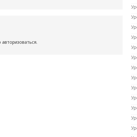
Ур
Ур
Ур
Ур
о
авторизоваться
.
Ур
Ур
Ур
Ур
Ур
Ур
Ур
Ур
Ур