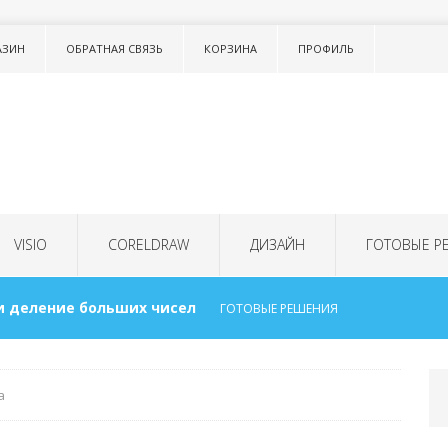
АЗИН
ОБРАТНАЯ СВЯЗЬ
КОРЗИНА
ПРОФИЛЬ
VISIO
CORELDRAW
ДИЗАЙН
ГОТОВЫЕ Р
и деление больших чисел
ГОТОВЫЕ РЕШЕНИЯ
исок в тексте LISTNUM
ТОНКОСТИ WORD
а
 для детей
ГОТОВЫЕ РЕШЕНИЯ