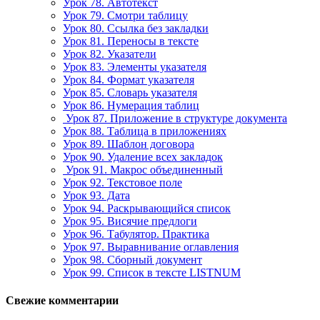
Урок 78. Автотекст
Урок 79. Смотри таблицу
Урок 80. Ссылка без закладки
Урок 81. Переносы в тексте
Урок 82. Указатели
Урок 83. Элементы указателя
Урок 84. Формат указателя
Урок 85. Словарь указателя
Урок 86. Нумерация таблиц
Урок 87. Приложение в структуре документа
Урок 88. Таблица в приложениях
Урок 89. Шаблон договора
Урок 90. Удаление всех закладок
Урок 91. Макрос объединенный
Урок 92. Текстовое поле
Урок 93. Дата
Урок 94. Раскрывающийся список
Урок 95. Висячие предлоги
Урок 96. Табулятор. Практика
Урок 97. Выравнивание оглавления
Урок 98. Сборный документ
Урок 99. Список в тексте LISTNUM
Свежие комментарии