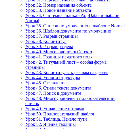
Урок 32. Номер названия объекта
Урок 33. Новое название объекта
Урок 34. Системная папка «AppData» и шаблон
Normal
Урок 35. Список по умолчанию в шаблоне Normal
Урок 36. Шаблон документа по умолчанию
Урок 37. Разрыв страницы
Урок 38. Колонтитул
Урок 39. Разрыв раздела
Урок 40. Многоколоночный текст
Урок 41. Границы печатного поля
Урок 42. Титульный лист – особая форма
страницы
Урок 43. Колонтитулы к разным разделам
Урок 44. Уровни структуры
Урок 45. Оглавление
Урок 46. Стили текста документа
Урок 47. Поиск в документе
Урок 48. Многоуровневый пользовательский
список
Урок 49. Управление стилями
Урок 50. Пользовательский шаблон
Урок 51. Таблица. Начало пути
Урок 52. Ячейка таблицы