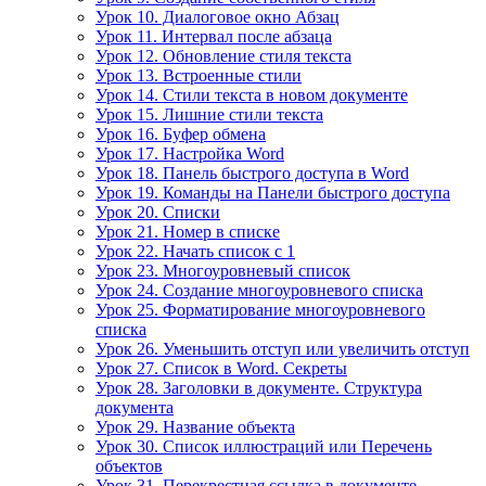
Урок 10. Диалоговое окно Абзац
Урок 11. Интервал после абзаца
Урок 12. Обновление стиля текста
Урок 13. Встроенные стили
Урок 14. Стили текста в новом документе
Урок 15. Лишние стили текста
Урок 16. Буфер обмена
Урок 17. Настройка Word
Урок 18. Панель быстрого доступа в Word
Урок 19. Команды на Панели быстрого доступа
Урок 20. Списки
Урок 21. Номер в списке
Урок 22. Начать список с 1
Урок 23. Многоуровневый список
Урок 24. Создание многоуровневого списка
Урок 25. Форматирование многоуровневого
списка
Урок 26. Уменьшить отступ или увеличить отступ
Урок 27. Список в Word. Секреты
Урок 28. Заголовки в документе. Структура
документа
Урок 29. Название объекта
Урок 30. Список иллюстраций или Перечень
объектов
Урок 31. Перекрестная ссылка в документе