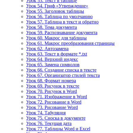
Урок 53. Текст в таблице
Урок 54. Гриф «Утверждение»
Урок 55. Заголовок таблицы
Урок 56. Таблица по умолчанию
Урок 57. Таблица в текст и обратно
Урок 58. Тема документа
Урок 59. Распознавание документа
Урок 60. Макрос для таблицы
Урок 61. Макрос преобразования страницы
Урок 62. Автозамена
Урок 63. Текст в формате *.txt
Урок 64. Верхний индекс
Урок 65. Замена символов
Урок 66. Создание списка в тексте
Урок 67. Организатор стилей текста
Урок 68. Формат номера
Урок 69. Рисунок в тексте
Урок 70. Рисунок в Word
Урок 71. Изображение в Word
Урок 72. Рисование в Word
Урок 73. Рисование Word
Урок 74. Табуляция
Урок 75. Сноска в документе
Урок 76. Текущая дата
Урок 77. Таблицы Word и Excel