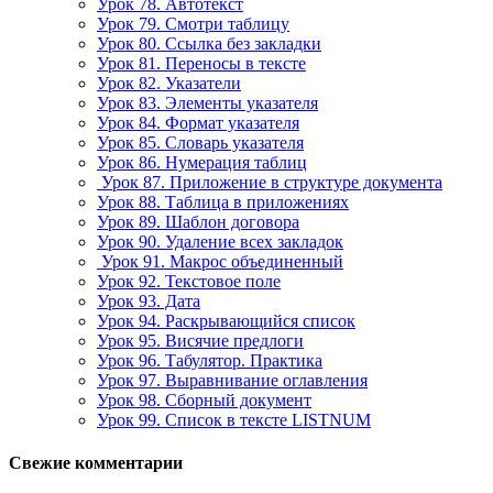
Урок 78. Автотекст
Урок 79. Смотри таблицу
Урок 80. Ссылка без закладки
Урок 81. Переносы в тексте
Урок 82. Указатели
Урок 83. Элементы указателя
Урок 84. Формат указателя
Урок 85. Словарь указателя
Урок 86. Нумерация таблиц
Урок 87. Приложение в структуре документа
Урок 88. Таблица в приложениях
Урок 89. Шаблон договора
Урок 90. Удаление всех закладок
Урок 91. Макрос объединенный
Урок 92. Текстовое поле
Урок 93. Дата
Урок 94. Раскрывающийся список
Урок 95. Висячие предлоги
Урок 96. Табулятор. Практика
Урок 97. Выравнивание оглавления
Урок 98. Сборный документ
Урок 99. Список в тексте LISTNUM
Свежие комментарии