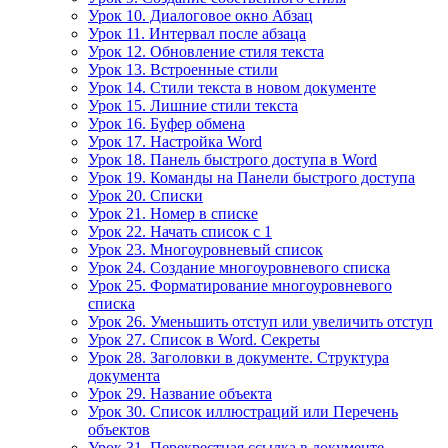
Урок 10. Диалоговое окно Абзац
Урок 11. Интервал после абзаца
Урок 12. Обновление стиля текста
Урок 13. Встроенные стили
Урок 14. Стили текста в новом документе
Урок 15. Лишние стили текста
Урок 16. Буфер обмена
Урок 17. Настройка Word
Урок 18. Панель быстрого доступа в Word
Урок 19. Команды на Панели быстрого доступа
Урок 20. Списки
Урок 21. Номер в списке
Урок 22. Начать список с 1
Урок 23. Многоуровневый список
Урок 24. Создание многоуровневого списка
Урок 25. Форматирование многоуровневого
списка
Урок 26. Уменьшить отступ или увеличить отступ
Урок 27. Список в Word. Секреты
Урок 28. Заголовки в документе. Структура
документа
Урок 29. Название объекта
Урок 30. Список иллюстраций или Перечень
объектов
Урок 31. Перекрестная ссылка в документе