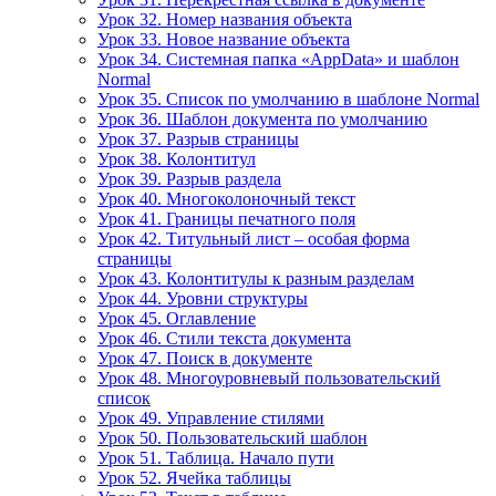
Урок 32. Номер названия объекта
Урок 33. Новое название объекта
Урок 34. Системная папка «AppData» и шаблон
Normal
Урок 35. Список по умолчанию в шаблоне Normal
Урок 36. Шаблон документа по умолчанию
Урок 37. Разрыв страницы
Урок 38. Колонтитул
Урок 39. Разрыв раздела
Урок 40. Многоколоночный текст
Урок 41. Границы печатного поля
Урок 42. Титульный лист – особая форма
страницы
Урок 43. Колонтитулы к разным разделам
Урок 44. Уровни структуры
Урок 45. Оглавление
Урок 46. Стили текста документа
Урок 47. Поиск в документе
Урок 48. Многоуровневый пользовательский
список
Урок 49. Управление стилями
Урок 50. Пользовательский шаблон
Урок 51. Таблица. Начало пути
Урок 52. Ячейка таблицы