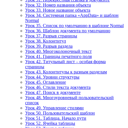
Урок 32. Номер названия объекта
Урок 33. Новое название объекта
Урок 34. Системная папка «AppData» и шаблон
Normal
Урок 35. Список по умолчанию в шаблоне Normal
Урок 36. Шаблон документа по умолчанию
Урок 37. Разрыв страницы
Урок 38. Колонтитул
Урок 39. Разрыв раздела
Урок 40. Многоколоночный текст
Урок 41. Границы печатного поля
Урок 42. Титульный лист – особая форма
страницы
Урок 43. Колонтитулы к разным разделам
Урок 44. Уровни структуры
Урок 45. Оглавление
Урок 46. Стили текста документа
Урок 47. Поиск в документе
Урок 48. Многоуровневый пользовательский
список
Урок 49. Управление стилями
Урок 50. Пользовательский шаблон
Урок 51. Таблица. Начало пути
Урок 52. Ячейка таблицы