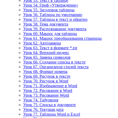
Урок 53. Текст в таблице
Урок 54. Гриф «Утверждение»
Урок 55. Заголовок таблицы
Урок 56. Таблица по умолчанию
Урок 57. Таблица в текст и обратно
Урок 58. Тема документа
Урок 59. Распознавание документа
Урок 60. Макрос для таблицы
Урок 61. Макрос преобразования страницы
Урок 62. Автозамена
Урок 63. Текст в формате *.txt
Урок 64. Верхний индекс
Урок 65. Замена символов
Урок 66. Создание списка в тексте
Урок 67. Организатор стилей текста
Урок 68. Формат номера
Урок 69. Рисунок в тексте
Урок 70. Рисунок в Word
Урок 71. Изображение в Word
Урок 72. Рисование в Word
Урок 73. Рисование Word
Урок 74. Табуляция
Урок 75. Сноска в документе
Урок 76. Текущая дата
Урок 77. Таблицы Word и Excel