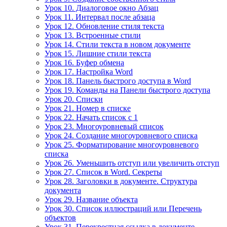
Урок 10. Диалоговое окно Абзац
Урок 11. Интервал после абзаца
Урок 12. Обновление стиля текста
Урок 13. Встроенные стили
Урок 14. Стили текста в новом документе
Урок 15. Лишние стили текста
Урок 16. Буфер обмена
Урок 17. Настройка Word
Урок 18. Панель быстрого доступа в Word
Урок 19. Команды на Панели быстрого доступа
Урок 20. Списки
Урок 21. Номер в списке
Урок 22. Начать список с 1
Урок 23. Многоуровневый список
Урок 24. Создание многоуровневого списка
Урок 25. Форматирование многоуровневого
списка
Урок 26. Уменьшить отступ или увеличить отступ
Урок 27. Список в Word. Секреты
Урок 28. Заголовки в документе. Структура
документа
Урок 29. Название объекта
Урок 30. Список иллюстраций или Перечень
объектов
Урок 31. Перекрестная ссылка в документе