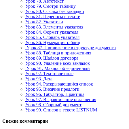
Урок 78. Автотекст
Урок 79. Смотри таблицу
Урок 80. Ссылка без закладки
Урок 81. Переносы в тексте
Урок 82. Указатели
Урок 83. Элементы указателя
Урок 84. Формат указателя
Урок 85. Словарь указателя
Урок 86. Нумерация таблиц
Урок 87. Приложение в структуре документа
Урок 88. Таблица в приложениях
Урок 89. Шаблон договора
Урок 90. Удаление всех закладок
Урок 91. Макрос объединенный
Урок 92. Текстовое поле
Урок 93. Дата
Урок 94. Раскрывающийся список
Урок 95. Висячие предлоги
Урок 96. Табулятор. Практика
Урок 97. Выравнивание оглавления
Урок 98. Сборный документ
Урок 99. Список в тексте LISTNUM
Свежие комментарии