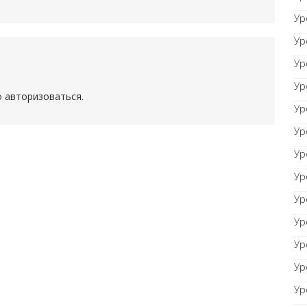
Ур
Ур
Ур
Ур
о
авторизоваться
.
Ур
Ур
Ур
Ур
Ур
Ур
Ур
Ур
Ур