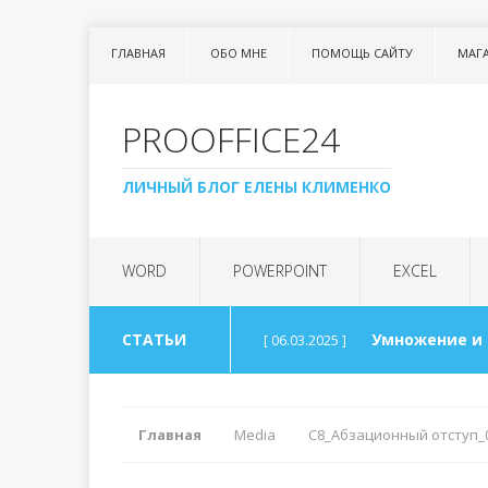
ГЛАВНАЯ
ОБО МНЕ
ПОМОЩЬ САЙТУ
МАГ
PROOFFICE24
ЛИЧНЫЙ БЛОГ ЕЛЕНЫ КЛИМЕНКО
WORD
POWERPOINT
EXCEL
СТАТЬИ
Умножение и
[ 06.03.2025 ]
Урок 99. Спис
[ 06.03.2025 ]
Главная
Media
С8_Абзационный отступ_
Арифметика 
[ 30.08.2024 ]