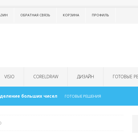
АЗИН
ОБРАТНАЯ СВЯЗЬ
КОРЗИНА
ПРОФИЛЬ
VISIO
CORELDRAW
ДИЗАЙН
ГОТОВЫЕ Р
 деление больших чисел
ГОТОВЫЕ РЕШЕНИЯ
ок в тексте LISTNUM
ТОНКОСТИ WORD
0
для детей
ГОТОВЫЕ РЕШЕНИЯ