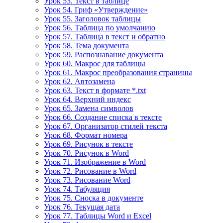
Урок 53. Текст в таблице
Урок 54. Гриф «Утверждение»
Урок 55. Заголовок таблицы
Урок 56. Таблица по умолчанию
Урок 57. Таблица в текст и обратно
Урок 58. Тема документа
Урок 59. Распознавание документа
Урок 60. Макрос для таблицы
Урок 61. Макрос преобразования страницы
Урок 62. Автозамена
Урок 63. Текст в формате *.txt
Урок 64. Верхний индекс
Урок 65. Замена символов
Урок 66. Создание списка в тексте
Урок 67. Организатор стилей текста
Урок 68. Формат номера
Урок 69. Рисунок в тексте
Урок 70. Рисунок в Word
Урок 71. Изображение в Word
Урок 72. Рисование в Word
Урок 73. Рисование Word
Урок 74. Табуляция
Урок 75. Сноска в документе
Урок 76. Текущая дата
Урок 77. Таблицы Word и Excel