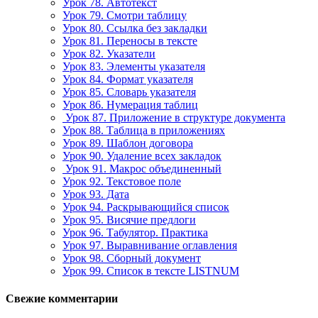
Урок 78. Автотекст
Урок 79. Смотри таблицу
Урок 80. Ссылка без закладки
Урок 81. Переносы в тексте
Урок 82. Указатели
Урок 83. Элементы указателя
Урок 84. Формат указателя
Урок 85. Словарь указателя
Урок 86. Нумерация таблиц
Урок 87. Приложение в структуре документа
Урок 88. Таблица в приложениях
Урок 89. Шаблон договора
Урок 90. Удаление всех закладок
Урок 91. Макрос объединенный
Урок 92. Текстовое поле
Урок 93. Дата
Урок 94. Раскрывающийся список
Урок 95. Висячие предлоги
Урок 96. Табулятор. Практика
Урок 97. Выравнивание оглавления
Урок 98. Сборный документ
Урок 99. Список в тексте LISTNUM
Свежие комментарии