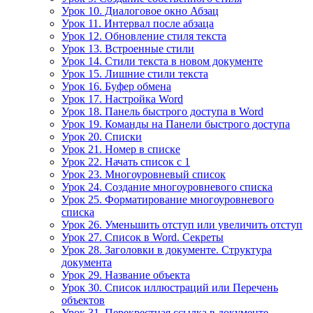
Урок 10. Диалоговое окно Абзац
Урок 11. Интервал после абзаца
Урок 12. Обновление стиля текста
Урок 13. Встроенные стили
Урок 14. Стили текста в новом документе
Урок 15. Лишние стили текста
Урок 16. Буфер обмена
Урок 17. Настройка Word
Урок 18. Панель быстрого доступа в Word
Урок 19. Команды на Панели быстрого доступа
Урок 20. Списки
Урок 21. Номер в списке
Урок 22. Начать список с 1
Урок 23. Многоуровневый список
Урок 24. Создание многоуровневого списка
Урок 25. Форматирование многоуровневого
списка
Урок 26. Уменьшить отступ или увеличить отступ
Урок 27. Список в Word. Секреты
Урок 28. Заголовки в документе. Структура
документа
Урок 29. Название объекта
Урок 30. Список иллюстраций или Перечень
объектов
Урок 31. Перекрестная ссылка в документе