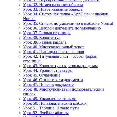
Урок 32. Номер названия объекта
Урок 33. Новое название объекта
Урок 34. Системная папка «AppData» и шаблон
Normal
Урок 35. Список по умолчанию в шаблоне Normal
Урок 36. Шаблон документа по умолчанию
Урок 37. Разрыв страницы
Урок 38. Колонтитул
Урок 39. Разрыв раздела
Урок 40. Многоколоночный текст
Урок 41. Границы печатного поля
Урок 42. Титульный лист – особая форма
страницы
Урок 43. Колонтитулы к разным разделам
Урок 44. Уровни структуры
Урок 45. Оглавление
Урок 46. Стили текста документа
Урок 47. Поиск в документе
Урок 48. Многоуровневый пользовательский
список
Урок 49. Управление стилями
Урок 50. Пользовательский шаблон
Урок 51. Таблица. Начало пути
Урок 52. Ячейка таблицы