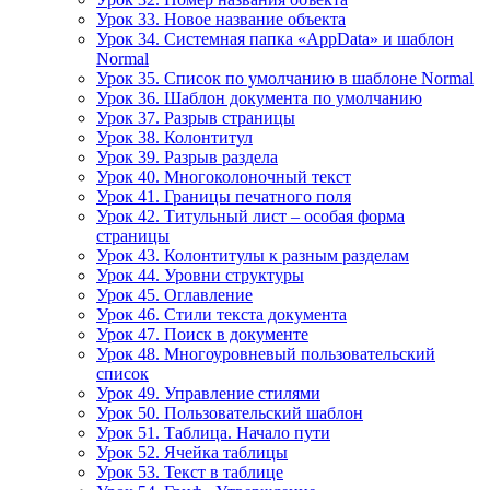
Урок 33. Новое название объекта
Урок 34. Системная папка «AppData» и шаблон
Normal
Урок 35. Список по умолчанию в шаблоне Normal
Урок 36. Шаблон документа по умолчанию
Урок 37. Разрыв страницы
Урок 38. Колонтитул
Урок 39. Разрыв раздела
Урок 40. Многоколоночный текст
Урок 41. Границы печатного поля
Урок 42. Титульный лист – особая форма
страницы
Урок 43. Колонтитулы к разным разделам
Урок 44. Уровни структуры
Урок 45. Оглавление
Урок 46. Стили текста документа
Урок 47. Поиск в документе
Урок 48. Многоуровневый пользовательский
список
Урок 49. Управление стилями
Урок 50. Пользовательский шаблон
Урок 51. Таблица. Начало пути
Урок 52. Ячейка таблицы
Урок 53. Текст в таблице