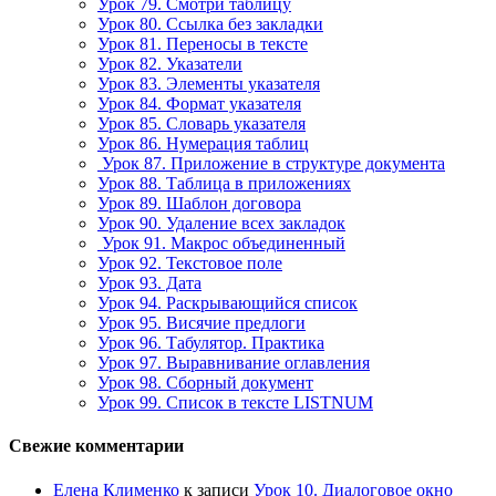
Урок 79. Смотри таблицу
Урок 80. Ссылка без закладки
Урок 81. Переносы в тексте
Урок 82. Указатели
Урок 83. Элементы указателя
Урок 84. Формат указателя
Урок 85. Словарь указателя
Урок 86. Нумерация таблиц
Урок 87. Приложение в структуре документа
Урок 88. Таблица в приложениях
Урок 89. Шаблон договора
Урок 90. Удаление всех закладок
Урок 91. Макрос объединенный
Урок 92. Текстовое поле
Урок 93. Дата
Урок 94. Раскрывающийся список
Урок 95. Висячие предлоги
Урок 96. Табулятор. Практика
Урок 97. Выравнивание оглавления
Урок 98. Сборный документ
Урок 99. Список в тексте LISTNUM
Свежие комментарии
Елена Клименко
к записи
Урок 10. Диалоговое окно