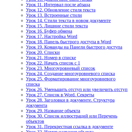
Урок 11. Интервал после абзаца
Урок 12. Обновление стиля текста
Урок 13. Встроенные стили
Урок 14. Стили текста в новом документе
Урок 15. Лишние стили текста
Урок 16. Буфер обмена
Урок 17. Настройка Word
Урок 18. Панель быстрого доступа в Word
Урок 19. Команды на Панели быстрого доступа
Урок 20. Списки
Урок 21. Номер в списке
Урок 22. Начать список с 1
Урок 23. Многоуровневый список
Урок 24. Создание многоуровневого списка
Урок 25. Форматирование многоуровневого
списка
Урок 26. Уменьшить отступ или увеличить отступ
Урок 27. Список в Word. Секреты
Урок 28. Заголовки в документе. Структура
документа
Урок 29. Название объекта
Урок 30. Список иллюстраций или Перечень
объектов
Урок 31. Перекрестная ссылка в документе
Урок 32. Номер названия объекта