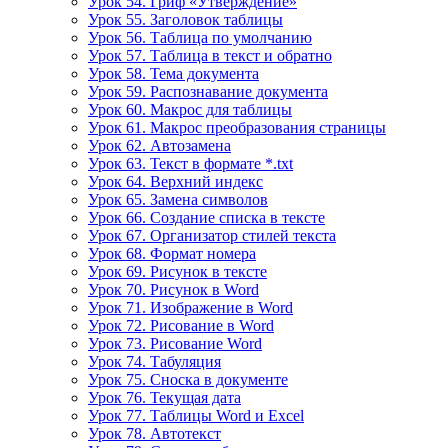
Урок 54. Гриф «Утверждение»
Урок 55. Заголовок таблицы
Урок 56. Таблица по умолчанию
Урок 57. Таблица в текст и обратно
Урок 58. Тема документа
Урок 59. Распознавание документа
Урок 60. Макрос для таблицы
Урок 61. Макрос преобразования страницы
Урок 62. Автозамена
Урок 63. Текст в формате *.txt
Урок 64. Верхний индекс
Урок 65. Замена символов
Урок 66. Создание списка в тексте
Урок 67. Организатор стилей текста
Урок 68. Формат номера
Урок 69. Рисунок в тексте
Урок 70. Рисунок в Word
Урок 71. Изображение в Word
Урок 72. Рисование в Word
Урок 73. Рисование Word
Урок 74. Табуляция
Урок 75. Сноска в документе
Урок 76. Текущая дата
Урок 77. Таблицы Word и Excel
Урок 78. Автотекст