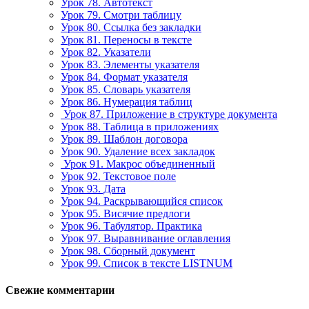
Урок 78. Автотекст
Урок 79. Смотри таблицу
Урок 80. Ссылка без закладки
Урок 81. Переносы в тексте
Урок 82. Указатели
Урок 83. Элементы указателя
Урок 84. Формат указателя
Урок 85. Словарь указателя
Урок 86. Нумерация таблиц
Урок 87. Приложение в структуре документа
Урок 88. Таблица в приложениях
Урок 89. Шаблон договора
Урок 90. Удаление всех закладок
Урок 91. Макрос объединенный
Урок 92. Текстовое поле
Урок 93. Дата
Урок 94. Раскрывающийся список
Урок 95. Висячие предлоги
Урок 96. Табулятор. Практика
Урок 97. Выравнивание оглавления
Урок 98. Сборный документ
Урок 99. Список в тексте LISTNUM
Свежие комментарии