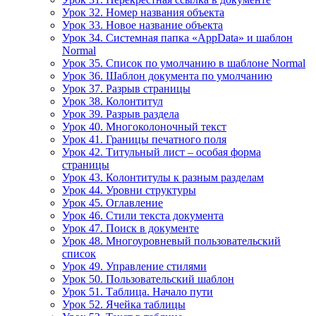
Урок 32. Номер названия объекта
Урок 33. Новое название объекта
Урок 34. Системная папка «AppData» и шаблон
Normal
Урок 35. Список по умолчанию в шаблоне Normal
Урок 36. Шаблон документа по умолчанию
Урок 37. Разрыв страницы
Урок 38. Колонтитул
Урок 39. Разрыв раздела
Урок 40. Многоколоночный текст
Урок 41. Границы печатного поля
Урок 42. Титульный лист – особая форма
страницы
Урок 43. Колонтитулы к разным разделам
Урок 44. Уровни структуры
Урок 45. Оглавление
Урок 46. Стили текста документа
Урок 47. Поиск в документе
Урок 48. Многоуровневый пользовательский
список
Урок 49. Управление стилями
Урок 50. Пользовательский шаблон
Урок 51. Таблица. Начало пути
Урок 52. Ячейка таблицы