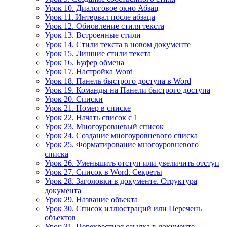
Урок 10. Диалоговое окно Абзац
Урок 11. Интервал после абзаца
Урок 12. Обновление стиля текста
Урок 13. Встроенные стили
Урок 14. Стили текста в новом документе
Урок 15. Лишние стили текста
Урок 16. Буфер обмена
Урок 17. Настройка Word
Урок 18. Панель быстрого доступа в Word
Урок 19. Команды на Панели быстрого доступа
Урок 20. Списки
Урок 21. Номер в списке
Урок 22. Начать список с 1
Урок 23. Многоуровневый список
Урок 24. Создание многоуровневого списка
Урок 25. Форматирование многоуровневого
списка
Урок 26. Уменьшить отступ или увеличить отступ
Урок 27. Список в Word. Секреты
Урок 28. Заголовки в документе. Структура
документа
Урок 29. Название объекта
Урок 30. Список иллюстраций или Перечень
объектов
Урок 31. Перекрестная ссылка в документе