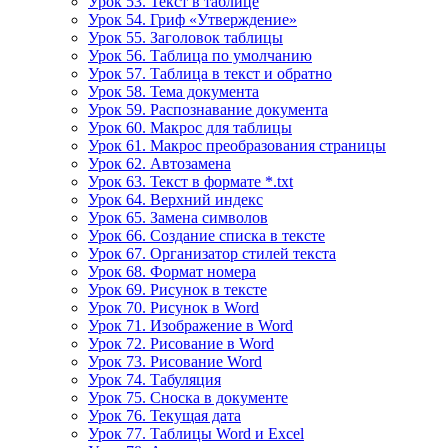
Урок 53. Текст в таблице
Урок 54. Гриф «Утверждение»
Урок 55. Заголовок таблицы
Урок 56. Таблица по умолчанию
Урок 57. Таблица в текст и обратно
Урок 58. Тема документа
Урок 59. Распознавание документа
Урок 60. Макрос для таблицы
Урок 61. Макрос преобразования страницы
Урок 62. Автозамена
Урок 63. Текст в формате *.txt
Урок 64. Верхний индекс
Урок 65. Замена символов
Урок 66. Создание списка в тексте
Урок 67. Организатор стилей текста
Урок 68. Формат номера
Урок 69. Рисунок в тексте
Урок 70. Рисунок в Word
Урок 71. Изображение в Word
Урок 72. Рисование в Word
Урок 73. Рисование Word
Урок 74. Табуляция
Урок 75. Сноска в документе
Урок 76. Текущая дата
Урок 77. Таблицы Word и Excel