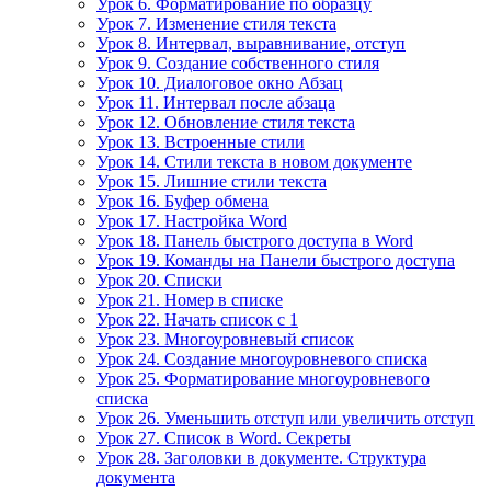
Урок 6. Форматирование по образцу
Урок 7. Изменение стиля текста
Урок 8. Интервал, выравнивание, отступ
Урок 9. Создание собственного стиля
Урок 10. Диалоговое окно Абзац
Урок 11. Интервал после абзаца
Урок 12. Обновление стиля текста
Урок 13. Встроенные стили
Урок 14. Стили текста в новом документе
Урок 15. Лишние стили текста
Урок 16. Буфер обмена
Урок 17. Настройка Word
Урок 18. Панель быстрого доступа в Word
Урок 19. Команды на Панели быстрого доступа
Урок 20. Списки
Урок 21. Номер в списке
Урок 22. Начать список с 1
Урок 23. Многоуровневый список
Урок 24. Создание многоуровневого списка
Урок 25. Форматирование многоуровневого
списка
Урок 26. Уменьшить отступ или увеличить отступ
Урок 27. Список в Word. Секреты
Урок 28. Заголовки в документе. Структура
документа