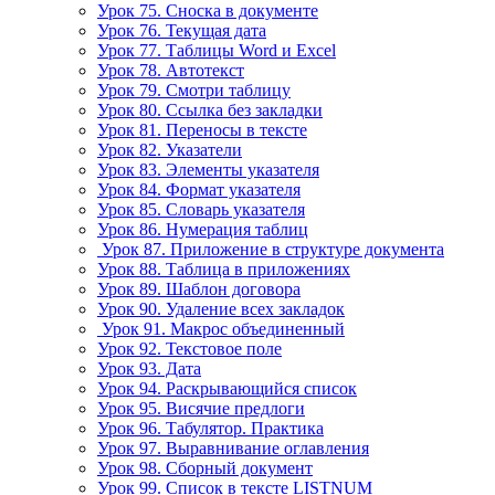
Урок 75. Сноска в документе
Урок 76. Текущая дата
Урок 77. Таблицы Word и Excel
Урок 78. Автотекст
Урок 79. Смотри таблицу
Урок 80. Ссылка без закладки
Урок 81. Переносы в тексте
Урок 82. Указатели
Урок 83. Элементы указателя
Урок 84. Формат указателя
Урок 85. Словарь указателя
Урок 86. Нумерация таблиц
Урок 87. Приложение в структуре документа
Урок 88. Таблица в приложениях
Урок 89. Шаблон договора
Урок 90. Удаление всех закладок
Урок 91. Макрос объединенный
Урок 92. Текстовое поле
Урок 93. Дата
Урок 94. Раскрывающийся список
Урок 95. Висячие предлоги
Урок 96. Табулятор. Практика
Урок 97. Выравнивание оглавления
Урок 98. Сборный документ
Урок 99. Список в тексте LISTNUM