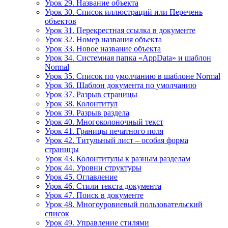
Урок 29. Название объекта
Урок 30. Список иллюстраций или Перечень
объектов
Урок 31. Перекрестная ссылка в документе
Урок 32. Номер названия объекта
Урок 33. Новое название объекта
Урок 34. Системная папка «AppData» и шаблон
Normal
Урок 35. Список по умолчанию в шаблоне Normal
Урок 36. Шаблон документа по умолчанию
Урок 37. Разрыв страницы
Урок 38. Колонтитул
Урок 39. Разрыв раздела
Урок 40. Многоколоночный текст
Урок 41. Границы печатного поля
Урок 42. Титульный лист – особая форма
страницы
Урок 43. Колонтитулы к разным разделам
Урок 44. Уровни структуры
Урок 45. Оглавление
Урок 46. Стили текста документа
Урок 47. Поиск в документе
Урок 48. Многоуровневый пользовательский
список
Урок 49. Управление стилями