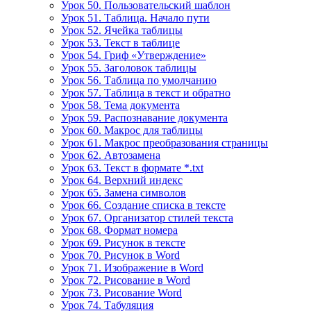
Урок 50. Пользовательский шаблон
Урок 51. Таблица. Начало пути
Урок 52. Ячейка таблицы
Урок 53. Текст в таблице
Урок 54. Гриф «Утверждение»
Урок 55. Заголовок таблицы
Урок 56. Таблица по умолчанию
Урок 57. Таблица в текст и обратно
Урок 58. Тема документа
Урок 59. Распознавание документа
Урок 60. Макрос для таблицы
Урок 61. Макрос преобразования страницы
Урок 62. Автозамена
Урок 63. Текст в формате *.txt
Урок 64. Верхний индекс
Урок 65. Замена символов
Урок 66. Создание списка в тексте
Урок 67. Организатор стилей текста
Урок 68. Формат номера
Урок 69. Рисунок в тексте
Урок 70. Рисунок в Word
Урок 71. Изображение в Word
Урок 72. Рисование в Word
Урок 73. Рисование Word
Урок 74. Табуляция