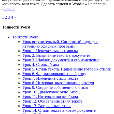
«заиграет» ваш текст. Сделать списки в Word’е – на первый
Дальше
1
2
3
4
»
Тонкости Word
Тонкости Word
Урок вступительный. Системный подход к
изучению офисных программ
Урок 1. Непечатаемые символы
Урок 2. Выделение текста в документе
Урок 3. Шаблон документа и его изменение
Урок 4. Стиль абзаца
Урок 5. Стиль текста. Применение готовых стилей
Урок 6. Форматирование по образцу
Урок 7. Изменение стиля текста
Урок 8. Интервал, выравнивание, отступ
Урок 9. Создание собственного стиля
Урок 10. Диалоговое окно Абзац
Урок 11. Интервал после абзаца
Урок 12. Обновление стиля текста
Урок 13. Встроенные стили
Урок 14. Стили текста в новом документе