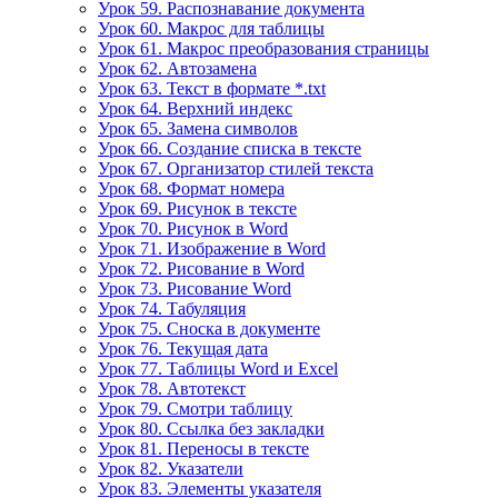
Урок 59. Распознавание документа
Урок 60. Макрос для таблицы
Урок 61. Макрос преобразования страницы
Урок 62. Автозамена
Урок 63. Текст в формате *.txt
Урок 64. Верхний индекс
Урок 65. Замена символов
Урок 66. Создание списка в тексте
Урок 67. Организатор стилей текста
Урок 68. Формат номера
Урок 69. Рисунок в тексте
Урок 70. Рисунок в Word
Урок 71. Изображение в Word
Урок 72. Рисование в Word
Урок 73. Рисование Word
Урок 74. Табуляция
Урок 75. Сноска в документе
Урок 76. Текущая дата
Урок 77. Таблицы Word и Excel
Урок 78. Автотекст
Урок 79. Смотри таблицу
Урок 80. Ссылка без закладки
Урок 81. Переносы в тексте
Урок 82. Указатели
Урок 83. Элементы указателя