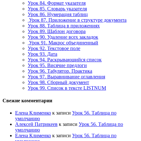
Урок 84. Формат указателя
Урок 85. Словарь указателя
Урок 86. Нумерация таблиц
Урок 87. Приложение в структуре документа
Урок 88. Таблица в приложениях
Урок 89. Шаблон договора
Урок 90. Удаление всех закладок
Урок 91. Макрос объединенный
Урок 92. Текстовое поле
Урок 93. Дата
Урок 94. Раскрывающийся список
Урок 95. Висячие предлоги
Урок 96. Табулятор. Практика
Урок 97. Выравнивание оглавления
Урок 98. Сборный документ
Урок 99. Список в тексте LISTNUM
Свежие комментарии
Елена Клименко
к записи
Урок 56. Таблица по
умолчанию
Алексей Патрикеев
к записи
Урок 56. Таблица по
умолчанию
Елена Клименко
к записи
Урок 56. Таблица по