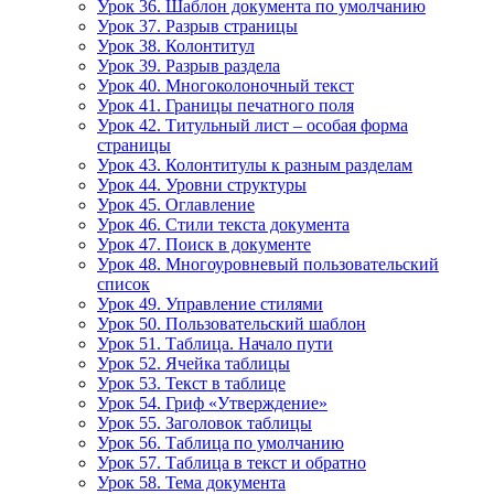
Урок 36. Шаблон документа по умолчанию
Урок 37. Разрыв страницы
Урок 38. Колонтитул
Урок 39. Разрыв раздела
Урок 40. Многоколоночный текст
Урок 41. Границы печатного поля
Урок 42. Титульный лист – особая форма
страницы
Урок 43. Колонтитулы к разным разделам
Урок 44. Уровни структуры
Урок 45. Оглавление
Урок 46. Стили текста документа
Урок 47. Поиск в документе
Урок 48. Многоуровневый пользовательский
список
Урок 49. Управление стилями
Урок 50. Пользовательский шаблон
Урок 51. Таблица. Начало пути
Урок 52. Ячейка таблицы
Урок 53. Текст в таблице
Урок 54. Гриф «Утверждение»
Урок 55. Заголовок таблицы
Урок 56. Таблица по умолчанию
Урок 57. Таблица в текст и обратно
Урок 58. Тема документа