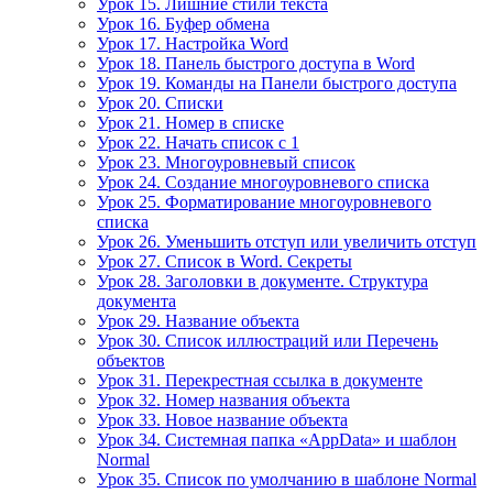
Урок 15. Лишние стили текста
Урок 16. Буфер обмена
Урок 17. Настройка Word
Урок 18. Панель быстрого доступа в Word
Урок 19. Команды на Панели быстрого доступа
Урок 20. Списки
Урок 21. Номер в списке
Урок 22. Начать список с 1
Урок 23. Многоуровневый список
Урок 24. Создание многоуровневого списка
Урок 25. Форматирование многоуровневого
списка
Урок 26. Уменьшить отступ или увеличить отступ
Урок 27. Список в Word. Секреты
Урок 28. Заголовки в документе. Структура
документа
Урок 29. Название объекта
Урок 30. Список иллюстраций или Перечень
объектов
Урок 31. Перекрестная ссылка в документе
Урок 32. Номер названия объекта
Урок 33. Новое название объекта
Урок 34. Системная папка «AppData» и шаблон
Normal
Урок 35. Список по умолчанию в шаблоне Normal