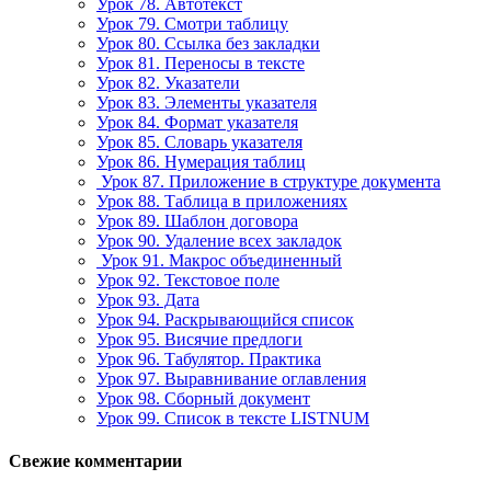
Урок 78. Автотекст
Урок 79. Смотри таблицу
Урок 80. Ссылка без закладки
Урок 81. Переносы в тексте
Урок 82. Указатели
Урок 83. Элементы указателя
Урок 84. Формат указателя
Урок 85. Словарь указателя
Урок 86. Нумерация таблиц
Урок 87. Приложение в структуре документа
Урок 88. Таблица в приложениях
Урок 89. Шаблон договора
Урок 90. Удаление всех закладок
Урок 91. Макрос объединенный
Урок 92. Текстовое поле
Урок 93. Дата
Урок 94. Раскрывающийся список
Урок 95. Висячие предлоги
Урок 96. Табулятор. Практика
Урок 97. Выравнивание оглавления
Урок 98. Сборный документ
Урок 99. Список в тексте LISTNUM
Свежие комментарии