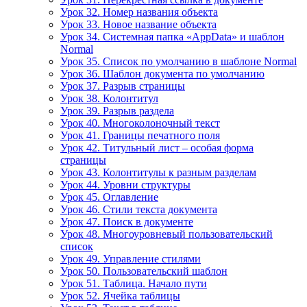
Урок 32. Номер названия объекта
Урок 33. Новое название объекта
Урок 34. Системная папка «AppData» и шаблон
Normal
Урок 35. Список по умолчанию в шаблоне Normal
Урок 36. Шаблон документа по умолчанию
Урок 37. Разрыв страницы
Урок 38. Колонтитул
Урок 39. Разрыв раздела
Урок 40. Многоколоночный текст
Урок 41. Границы печатного поля
Урок 42. Титульный лист – особая форма
страницы
Урок 43. Колонтитулы к разным разделам
Урок 44. Уровни структуры
Урок 45. Оглавление
Урок 46. Стили текста документа
Урок 47. Поиск в документе
Урок 48. Многоуровневый пользовательский
список
Урок 49. Управление стилями
Урок 50. Пользовательский шаблон
Урок 51. Таблица. Начало пути
Урок 52. Ячейка таблицы