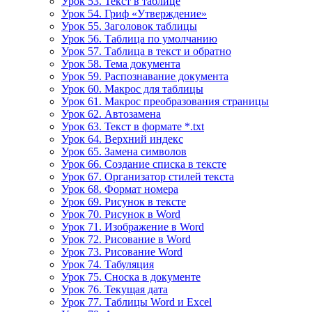
Урок 53. Текст в таблице
Урок 54. Гриф «Утверждение»
Урок 55. Заголовок таблицы
Урок 56. Таблица по умолчанию
Урок 57. Таблица в текст и обратно
Урок 58. Тема документа
Урок 59. Распознавание документа
Урок 60. Макрос для таблицы
Урок 61. Макрос преобразования страницы
Урок 62. Автозамена
Урок 63. Текст в формате *.txt
Урок 64. Верхний индекс
Урок 65. Замена символов
Урок 66. Создание списка в тексте
Урок 67. Организатор стилей текста
Урок 68. Формат номера
Урок 69. Рисунок в тексте
Урок 70. Рисунок в Word
Урок 71. Изображение в Word
Урок 72. Рисование в Word
Урок 73. Рисование Word
Урок 74. Табуляция
Урок 75. Сноска в документе
Урок 76. Текущая дата
Урок 77. Таблицы Word и Excel