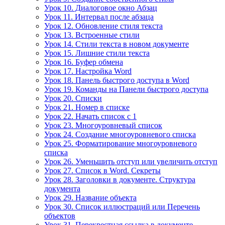
Урок 10. Диалоговое окно Абзац
Урок 11. Интервал после абзаца
Урок 12. Обновление стиля текста
Урок 13. Встроенные стили
Урок 14. Стили текста в новом документе
Урок 15. Лишние стили текста
Урок 16. Буфер обмена
Урок 17. Настройка Word
Урок 18. Панель быстрого доступа в Word
Урок 19. Команды на Панели быстрого доступа
Урок 20. Списки
Урок 21. Номер в списке
Урок 22. Начать список с 1
Урок 23. Многоуровневый список
Урок 24. Создание многоуровневого списка
Урок 25. Форматирование многоуровневого
списка
Урок 26. Уменьшить отступ или увеличить отступ
Урок 27. Список в Word. Секреты
Урок 28. Заголовки в документе. Структура
документа
Урок 29. Название объекта
Урок 30. Список иллюстраций или Перечень
объектов
Урок 31. Перекрестная ссылка в документе