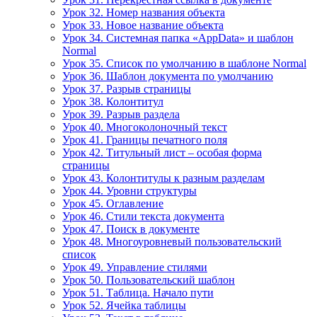
Урок 32. Номер названия объекта
Урок 33. Новое название объекта
Урок 34. Системная папка «AppData» и шаблон
Normal
Урок 35. Список по умолчанию в шаблоне Normal
Урок 36. Шаблон документа по умолчанию
Урок 37. Разрыв страницы
Урок 38. Колонтитул
Урок 39. Разрыв раздела
Урок 40. Многоколоночный текст
Урок 41. Границы печатного поля
Урок 42. Титульный лист – особая форма
страницы
Урок 43. Колонтитулы к разным разделам
Урок 44. Уровни структуры
Урок 45. Оглавление
Урок 46. Стили текста документа
Урок 47. Поиск в документе
Урок 48. Многоуровневый пользовательский
список
Урок 49. Управление стилями
Урок 50. Пользовательский шаблон
Урок 51. Таблица. Начало пути
Урок 52. Ячейка таблицы