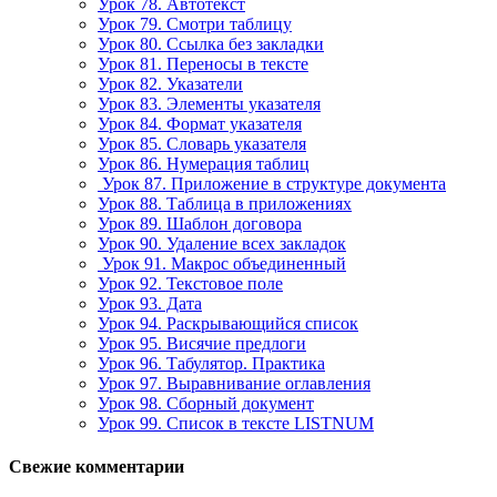
Урок 78. Автотекст
Урок 79. Смотри таблицу
Урок 80. Ссылка без закладки
Урок 81. Переносы в тексте
Урок 82. Указатели
Урок 83. Элементы указателя
Урок 84. Формат указателя
Урок 85. Словарь указателя
Урок 86. Нумерация таблиц
Урок 87. Приложение в структуре документа
Урок 88. Таблица в приложениях
Урок 89. Шаблон договора
Урок 90. Удаление всех закладок
Урок 91. Макрос объединенный
Урок 92. Текстовое поле
Урок 93. Дата
Урок 94. Раскрывающийся список
Урок 95. Висячие предлоги
Урок 96. Табулятор. Практика
Урок 97. Выравнивание оглавления
Урок 98. Сборный документ
Урок 99. Список в тексте LISTNUM
Свежие комментарии