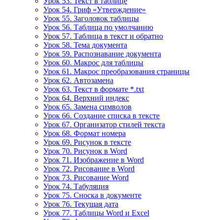
Урок 53. Текст в таблице
Урок 54. Гриф «Утверждение»
Урок 55. Заголовок таблицы
Урок 56. Таблица по умолчанию
Урок 57. Таблица в текст и обратно
Урок 58. Тема документа
Урок 59. Распознавание документа
Урок 60. Макрос для таблицы
Урок 61. Макрос преобразования страницы
Урок 62. Автозамена
Урок 63. Текст в формате *.txt
Урок 64. Верхний индекс
Урок 65. Замена символов
Урок 66. Создание списка в тексте
Урок 67. Организатор стилей текста
Урок 68. Формат номера
Урок 69. Рисунок в тексте
Урок 70. Рисунок в Word
Урок 71. Изображение в Word
Урок 72. Рисование в Word
Урок 73. Рисование Word
Урок 74. Табуляция
Урок 75. Сноска в документе
Урок 76. Текущая дата
Урок 77. Таблицы Word и Excel