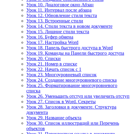
Урок 10. Диалоговое окно Абзац
Урок 11. Интервал после абзаца
Урок 12. Обновление стиля текста
Урок 13. Встроенные стили
Урок 14. Стили текста в новом документе
Урок 15. Лишние стили текста
Урок 16. Буфер обмена
Урок 17. Настройка Word
Урок 18. Панель быстрого доступа в Word
Урок 19. Команды на Панели быстрого доступа
Урок 20. Списки
Урок 21. Номер в списке
Урок 22. Начать список с 1
Урок 23. Многоуровневый список
Урок 24. Создание многоуровневого списка
Урок 25. Форматирование многоуровневого
списка
Урок 26. Уменьшить отступ или увеличить отступ
Урок 27. Список в Word. Секреты
Урок 28. Заголовки в документе. Структура
документа
Урок 29. Название объекта
Урок 30. Список иллюстраций или Перечень
объектов
Урок 31. Перекрестная ссылка в документе