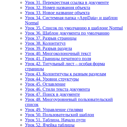
Урок 31. Перекрестная ссылка в документе
Урок 32. Номер названия объекта
Урок 33. Новое название объекта
Урок 34. Системная папка «AppData» и шаблон
Normal
Урок 35. Список по умолчанию в шаблоне Normal
Урок 36. Шаблон документа по умолчанию
Урок 37. Разрыв страницы
Урок 38. Колонтитул
Урок 39. Разрыв раздела
Урок 40. Многоколоночный текст
Урок 41. Границы печатного поля
Урок 42. Титульный лист – особая форма
страницы
Урок 43. Колонтитулы к разным разделам
Урок 44. Уровни структуры
Урок 45. Оглавление
Урок 46. Стили текста документа
Урок 47. Поиск в документе
Урок 48. Многоуровневый пользовательский
список
Урок 49. Управление стилями
Урок 50. Пользовательский шаблон
Урок 51. Таблица. Начало пути
Урок 52. Ячейка таблицы