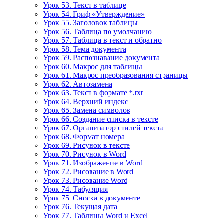
Урок 53. Текст в таблице
Урок 54. Гриф «Утверждение»
Урок 55. Заголовок таблицы
Урок 56. Таблица по умолчанию
Урок 57. Таблица в текст и обратно
Урок 58. Тема документа
Урок 59. Распознавание документа
Урок 60. Макрос для таблицы
Урок 61. Макрос преобразования страницы
Урок 62. Автозамена
Урок 63. Текст в формате *.txt
Урок 64. Верхний индекс
Урок 65. Замена символов
Урок 66. Создание списка в тексте
Урок 67. Организатор стилей текста
Урок 68. Формат номера
Урок 69. Рисунок в тексте
Урок 70. Рисунок в Word
Урок 71. Изображение в Word
Урок 72. Рисование в Word
Урок 73. Рисование Word
Урок 74. Табуляция
Урок 75. Сноска в документе
Урок 76. Текущая дата
Урок 77. Таблицы Word и Excel