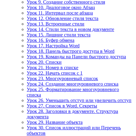
Урок 9. Создание собственного стиля
Урок 10. Диалоговое окно Абзац
Урок 11. Интервал после абзаца
Урок 12. Обновление стиля текста
Урок 13. Встроенные стили
Урок 14. Стили текста в новом документе
Урок 15. Лишние стили текста
Урок 16. Буфер обмена
Урок 17. Настройка Word
Урок 18. Панель быстрого доступа в Word
Урок 19. Команды на Панели быстрого доступа
Урок 20. Списки
Урок 21. Номер в списке
Урок 22. Начать список с 1
Урок 23. Многоуровневый список
Урок 24. Создание многоуровневого списка
Урок 25. Форматирование многоуровневого
списка
Урок 26. Уменьшить отступ или увеличить отступ
Урок 27. Список в Word. Секреты
Урок 28. Заголовки в документе. Структура
документа
Урок 29. Название объекта
Урок 30. Список иллюстраций или Перечень
объектов