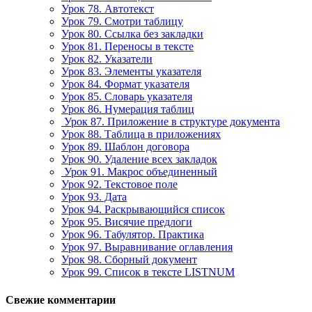
Урок 78. Автотекст
Урок 79. Смотри таблицу
Урок 80. Ссылка без закладки
Урок 81. Переносы в тексте
Урок 82. Указатели
Урок 83. Элементы указателя
Урок 84. Формат указателя
Урок 85. Словарь указателя
Урок 86. Нумерация таблиц
Урок 87. Приложение в структуре документа
Урок 88. Таблица в приложениях
Урок 89. Шаблон договора
Урок 90. Удаление всех закладок
Урок 91. Макрос объединенный
Урок 92. Текстовое поле
Урок 93. Дата
Урок 94. Раскрывающийся список
Урок 95. Висячие предлоги
Урок 96. Табулятор. Практика
Урок 97. Выравнивание оглавления
Урок 98. Сборный документ
Урок 99. Список в тексте LISTNUM
Свежие комментарии