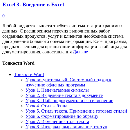
Excel 3. Введение в Excel
0
Любой вид деятельности требует систематизации хранимых
данных. С расширением перечня выполненных работ,
созданных продуктов, услуг и клиентов необходима система
для хранения большого объема информации. Excel программа,
предназначенная для организации информации в таблицы для
документирования, сопоставления
Дальше
Тонкости Word
Тонкости Word
Урок вступительный. Системный подход к
изучению офисных программ
Урок 1. Непечатаемые символы
Урок 2. Выделение текста в документе
Урок 3. Шаблон документа и его изменение
Урок 4. Стиль абзаца
Урок 5. Стиль текста. Применение готовых стилей
Урок 6. Форматирование по образцу
Урок 7. Изменение стиля текста
Урок 8. Интервал, выравнивание, отступ