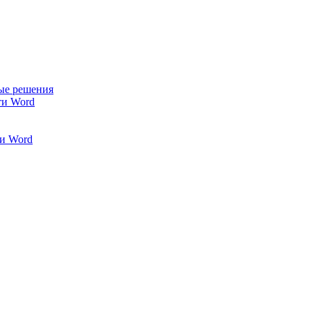
ые решения
ти Word
и Word