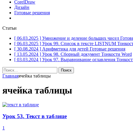
CorelDraw
Дизайн
Готовые решения
Статьи
[ 06.03.2025 ]
Умножение и деление больших чисел
Готов
[ 06.03.2025 ]
Урок 99. Список в тексте LISTNUM
Тонкос
[ 30.08.2024 ]
Арифметика для детей
Готовые решения
[ 13.05.2024 ]
Урок 98. Сборный документ
Тонкости Word
[ 03.03.2024 ]
Урок 97. Выравнивание оглавления
Тонкост
Найти:
Главная
ячейка таблицы
ячейка таблицы
Урок 53. Текст в таблице
1