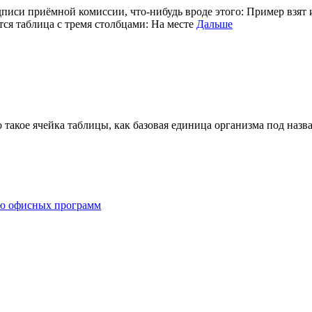
иси приёмной комиссии, что-нибудь вроде этого: Пример взят и
ся таблица с тремя столбцами: На месте
Дальше
о такое ячейка таблицы, как базовая единица организма под назв
ию офисных программ