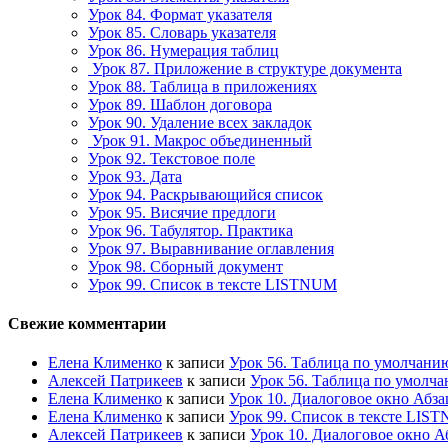
Урок 84. Формат указателя
Урок 85. Словарь указателя
Урок 86. Нумерация таблиц
Урок 87. Приложение в структуре документа
Урок 88. Таблица в приложениях
Урок 89. Шаблон договора
Урок 90. Удаление всех закладок
Урок 91. Макрос объединенный
Урок 92. Текстовое поле
Урок 93. Дата
Урок 94. Раскрывающийся список
Урок 95. Висячие предлоги
Урок 96. Табулятор. Практика
Урок 97. Выравнивание оглавления
Урок 98. Сборный документ
Урок 99. Список в тексте LISTNUM
Свежие комментарии
Елена Клименко
к записи
Урок 56. Таблица по умолчани
Алексей Патрикеев
к записи
Урок 56. Таблица по умолч
Елена Клименко
к записи
Урок 10. Диалоговое окно Абза
Елена Клименко
к записи
Урок 99. Список в тексте LIS
Алексей Патрикеев
к записи
Урок 10. Диалоговое окно А