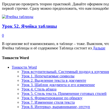
Предлагаю проверить теорию практикой. Давайте оформим подп
первой строчке. Сразу можно предположить, что нам понадобит
Урок 52. Ячейка таблицы
0
В организме всё взаимосвязано, в таблице – тоже. Выясним, чт
Ячейка таблицы и её содержимое Таблица состоит из
Дальше
Тонкости Word
Тонкости Word
Урок вступительный. Системный подход к изучен
Урок 1. Непечатаемые символы
Урок 2. Выделение текста в документе
Урок 3. Шаблон документа и его изменение
Урок 4. Стиль абзаца
Урок 5. Стиль текста. Применение готовых стилей
Урок 6. Форматирование по образцу
Урок 7. Изменение стиля текста
Урок 8. Интервал, выравнивание, отступ