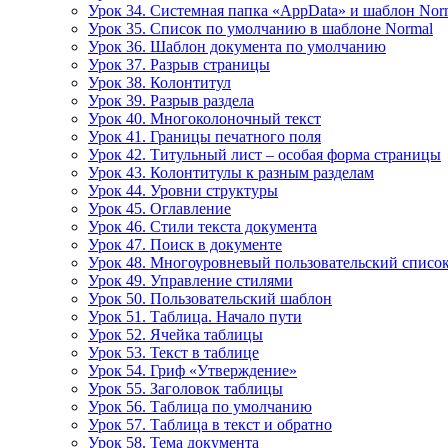
Урок 34. Системная папка «AppData» и шаблон Nor
Урок 35. Список по умолчанию в шаблоне Normal
Урок 36. Шаблон документа по умолчанию
Урок 37. Разрыв страницы
Урок 38. Колонтитул
Урок 39. Разрыв раздела
Урок 40. Многоколоночный текст
Урок 41. Границы печатного поля
Урок 42. Титульный лист – особая форма страницы
Урок 43. Колонтитулы к разным разделам
Урок 44. Уровни структуры
Урок 45. Оглавление
Урок 46. Стили текста документа
Урок 47. Поиск в документе
Урок 48. Многоуровневый пользовательский списо
Урок 49. Управление стилями
Урок 50. Пользовательский шаблон
Урок 51. Таблица. Начало пути
Урок 52. Ячейка таблицы
Урок 53. Текст в таблице
Урок 54. Гриф «Утверждение»
Урок 55. Заголовок таблицы
Урок 56. Таблица по умолчанию
Урок 57. Таблица в текст и обратно
Урок 58. Тема документа