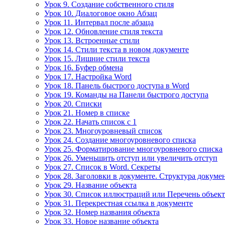
Урок 9. Создание собственного стиля
Урок 10. Диалоговое окно Абзац
Урок 11. Интервал после абзаца
Урок 12. Обновление стиля текста
Урок 13. Встроенные стили
Урок 14. Стили текста в новом документе
Урок 15. Лишние стили текста
Урок 16. Буфер обмена
Урок 17. Настройка Word
Урок 18. Панель быстрого доступа в Word
Урок 19. Команды на Панели быстрого доступа
Урок 20. Списки
Урок 21. Номер в списке
Урок 22. Начать список с 1
Урок 23. Многоуровневый список
Урок 24. Создание многоуровневого списка
Урок 25. Форматирование многоуровневого списка
Урок 26. Уменьшить отступ или увеличить отступ
Урок 27. Список в Word. Секреты
Урок 28. Заголовки в документе. Структура докуме
Урок 29. Название объекта
Урок 30. Список иллюстраций или Перечень объек
Урок 31. Перекрестная ссылка в документе
Урок 32. Номер названия объекта
Урок 33. Новое название объекта