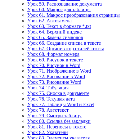
Урок 59. Распознавание документа
Урок 60. Макрос для таблицы
Урок 61. Макрос преобразования страницы
Урок 62. Автозамена
Урок 63. Текст в формате *.txt
Урок 64. Верхний индекс
Урок 65. Замена символов
Урок 66. Создание списка в тексте
Урок 67. Организатор стилей текста
Урок 68. Формат номера
Урок 69. Рисунок в тексте
Урок 70. Рисунок в Word
Урок 71. Изображение в Word
Урок 72. Рисование в Word
Урок 73. Рисование Word
Урок 74. Табуляция
Урок 75. Сноска в документе
Урок 76. Текущая дата
Урок 77. Таблицы Word и Excel
Урок 78. Автотекст
Урок 79. Смотри таблицу
Урок 80. Ссылка без закладки
Урок 81. Переносы в тексте
Урок 82. Указатели
Урок 83. Элементы указателя