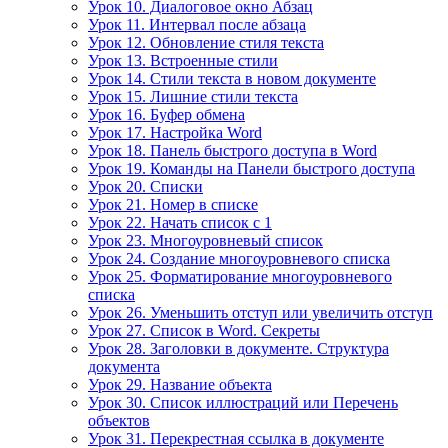
Урок 10. Диалоговое окно Абзац
Урок 11. Интервал после абзаца
Урок 12. Обновление стиля текста
Урок 13. Встроенные стили
Урок 14. Стили текста в новом документе
Урок 15. Лишние стили текста
Урок 16. Буфер обмена
Урок 17. Настройка Word
Урок 18. Панель быстрого доступа в Word
Урок 19. Команды на Панели быстрого доступа
Урок 20. Списки
Урок 21. Номер в списке
Урок 22. Начать список с 1
Урок 23. Многоуровневый список
Урок 24. Создание многоуровневого списка
Урок 25. Форматирование многоуровневого
списка
Урок 26. Уменьшить отступ или увеличить отступ
Урок 27. Список в Word. Секреты
Урок 28. Заголовки в документе. Структура
документа
Урок 29. Название объекта
Урок 30. Список иллюстраций или Перечень
объектов
Урок 31. Перекрестная ссылка в документе