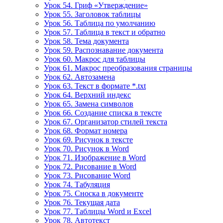
Урок 54. Гриф «Утверждение»
Урок 55. Заголовок таблицы
Урок 56. Таблица по умолчанию
Урок 57. Таблица в текст и обратно
Урок 58. Тема документа
Урок 59. Распознавание документа
Урок 60. Макрос для таблицы
Урок 61. Макрос преобразования страницы
Урок 62. Автозамена
Урок 63. Текст в формате *.txt
Урок 64. Верхний индекс
Урок 65. Замена символов
Урок 66. Создание списка в тексте
Урок 67. Организатор стилей текста
Урок 68. Формат номера
Урок 69. Рисунок в тексте
Урок 70. Рисунок в Word
Урок 71. Изображение в Word
Урок 72. Рисование в Word
Урок 73. Рисование Word
Урок 74. Табуляция
Урок 75. Сноска в документе
Урок 76. Текущая дата
Урок 77. Таблицы Word и Excel
Урок 78. Автотекст