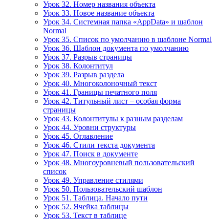
Урок 32. Номер названия объекта
Урок 33. Новое название объекта
Урок 34. Системная папка «AppData» и шаблон
Normal
Урок 35. Список по умолчанию в шаблоне Normal
Урок 36. Шаблон документа по умолчанию
Урок 37. Разрыв страницы
Урок 38. Колонтитул
Урок 39. Разрыв раздела
Урок 40. Многоколоночный текст
Урок 41. Границы печатного поля
Урок 42. Титульный лист – особая форма
страницы
Урок 43. Колонтитулы к разным разделам
Урок 44. Уровни структуры
Урок 45. Оглавление
Урок 46. Стили текста документа
Урок 47. Поиск в документе
Урок 48. Многоуровневый пользовательский
список
Урок 49. Управление стилями
Урок 50. Пользовательский шаблон
Урок 51. Таблица. Начало пути
Урок 52. Ячейка таблицы
Урок 53. Текст в таблице