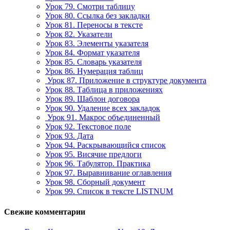
Урок 79. Смотри таблицу
Урок 80. Ссылка без закладки
Урок 81. Переносы в тексте
Урок 82. Указатели
Урок 83. Элементы указателя
Урок 84. Формат указателя
Урок 85. Словарь указателя
Урок 86. Нумерация таблиц
Урок 87. Приложение в структуре документа
Урок 88. Таблица в приложениях
Урок 89. Шаблон договора
Урок 90. Удаление всех закладок
Урок 91. Макрос объединенный
Урок 92. Текстовое поле
Урок 93. Дата
Урок 94. Раскрывающийся список
Урок 95. Висячие предлоги
Урок 96. Табулятор. Практика
Урок 97. Выравнивание оглавления
Урок 98. Сборный документ
Урок 99. Список в тексте LISTNUM
Свежие комментарии