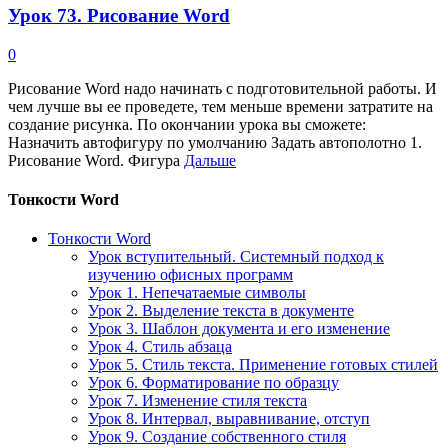
Урок 73. Рисование Word
0
Рисование Word надо начинать с подготовительной работы. И
чем лучше вы ее проведете, тем меньше времени затратите на
создание рисунка. По окончании урока вы сможете:
Назначить автофигуру по умолчанию Задать автополотно 1.
Рисование Word. Фигура
Дальше
Тонкости Word
Тонкости Word
Урок вступительный. Системный подход к
изучению офисных программ
Урок 1. Непечатаемые символы
Урок 2. Выделение текста в документе
Урок 3. Шаблон документа и его изменение
Урок 4. Стиль абзаца
Урок 5. Стиль текста. Применение готовых стилей
Урок 6. Форматирование по образцу
Урок 7. Изменение стиля текста
Урок 8. Интервал, выравнивание, отступ
Урок 9. Создание собственного стиля