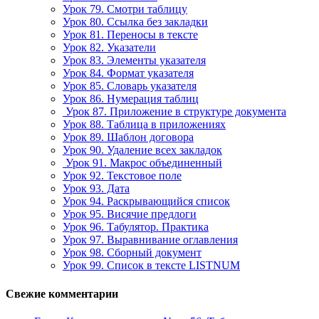
Урок 79. Смотри таблицу
Урок 80. Ссылка без закладки
Урок 81. Переносы в тексте
Урок 82. Указатели
Урок 83. Элементы указателя
Урок 84. Формат указателя
Урок 85. Словарь указателя
Урок 86. Нумерация таблиц
Урок 87. Приложение в структуре документа
Урок 88. Таблица в приложениях
Урок 89. Шаблон договора
Урок 90. Удаление всех закладок
Урок 91. Макрос объединенный
Урок 92. Текстовое поле
Урок 93. Дата
Урок 94. Раскрывающийся список
Урок 95. Висячие предлоги
Урок 96. Табулятор. Практика
Урок 97. Выравнивание оглавления
Урок 98. Сборный документ
Урок 99. Список в тексте LISTNUM
Свежие комментарии