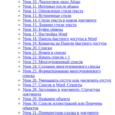
Урок 10. Диалоговое окно Абзац
Урок 11. Интервал после абзаца
Урок 12. Обновление стиля текста
Урок 13. Встроенные стили
Урок 14. Стили текста в новом документе
Урок 15. Лишние стили текста
Урок 16. Буфер обмена
Урок 17. Настройка Word
Урок 18. Панель быстрого доступа в Word
Урок 19. Команды на Панели быстрого доступа
Урок 20. Списки
Урок 21. Номер в списке
Урок 22. Начать список с 1
Урок 23. Многоуровневый список
Урок 24. Создание многоуровневого списка
Урок 25. Форматирование многоуровневого
списка
Урок 26. Уменьшить отступ или увеличить отступ
Урок 27. Список в Word. Секреты
Урок 28. Заголовки в документе. Структура
документа
Урок 29. Название объекта
Урок 30. Список иллюстраций или Перечень
объектов
Урок 31. Перекрестная ссылка в документе