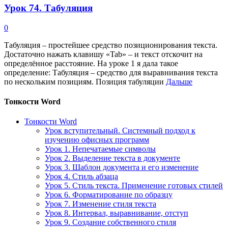
Урок 74. Табуляция
0
Табуляция – простейшее средство позиционирования текста.
Достаточно нажать клавишу «Tab» – и текст отскочит на
определённое расстояние. На уроке 1 я дала такое
определение: Табуляция ‒ средство для выравнивания текста
по нескольким позициям. Позиция табуляции
Дальше
Тонкости Word
Тонкости Word
Урок вступительный. Системный подход к
изучению офисных программ
Урок 1. Непечатаемые символы
Урок 2. Выделение текста в документе
Урок 3. Шаблон документа и его изменение
Урок 4. Стиль абзаца
Урок 5. Стиль текста. Применение готовых стилей
Урок 6. Форматирование по образцу
Урок 7. Изменение стиля текста
Урок 8. Интервал, выравнивание, отступ
Урок 9. Создание собственного стиля