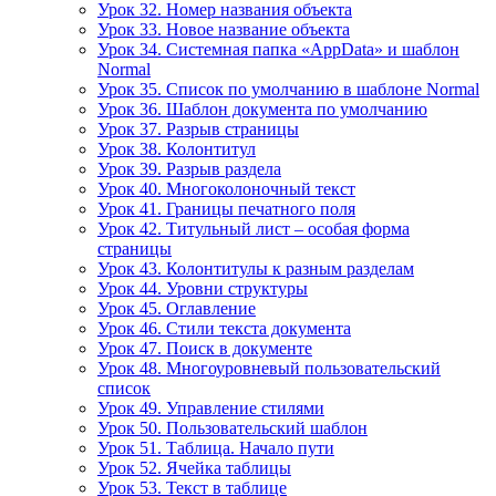
Урок 32. Номер названия объекта
Урок 33. Новое название объекта
Урок 34. Системная папка «AppData» и шаблон
Normal
Урок 35. Список по умолчанию в шаблоне Normal
Урок 36. Шаблон документа по умолчанию
Урок 37. Разрыв страницы
Урок 38. Колонтитул
Урок 39. Разрыв раздела
Урок 40. Многоколоночный текст
Урок 41. Границы печатного поля
Урок 42. Титульный лист – особая форма
страницы
Урок 43. Колонтитулы к разным разделам
Урок 44. Уровни структуры
Урок 45. Оглавление
Урок 46. Стили текста документа
Урок 47. Поиск в документе
Урок 48. Многоуровневый пользовательский
список
Урок 49. Управление стилями
Урок 50. Пользовательский шаблон
Урок 51. Таблица. Начало пути
Урок 52. Ячейка таблицы
Урок 53. Текст в таблице