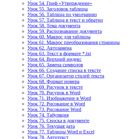
Урок 54. Гриф «Утверждение»
Урок 55. Заголовок таблицы
Урок 56. Таблица по умолчанию
Урок 57. Таблица в текст и обратно
Урок 58. Тема документа
Урок 59. Распознавание документа
Урок 60. Макрос для таблицы
Урок 61. Макрос преобразования страницы
Урок 62. Автозамена
Урок 63. Текст в формате *.txt
Урок 64. Верхний индекс
Урок 65. Замена символов
Урок 66. Создание списка в тексте
Урок 67. Организатор стилей текста
Урок 68. Формат номера
Урок 69. Рисунок в тексте
Урок 70. Рисунок в Word
Урок 71. Изображение в Word
Урок 72. Рисование в Word
Урок 73. Рисование Word
Урок 74. Табуляция
Урок 75. Сноска в документе
Урок 76. Текущая дата
Урок 77. Таблицы Word и Excel
Урок 78. Автотекст