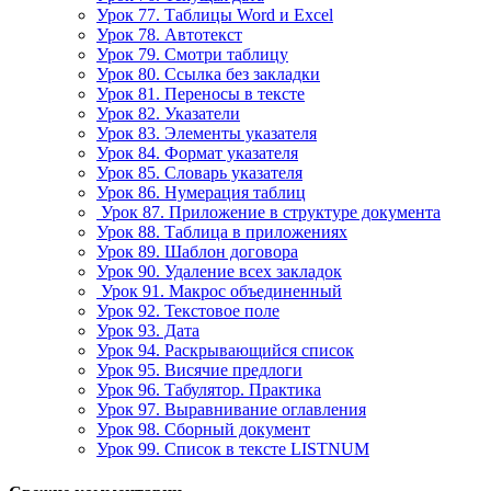
Урок 77. Таблицы Word и Excel
Урок 78. Автотекст
Урок 79. Смотри таблицу
Урок 80. Ссылка без закладки
Урок 81. Переносы в тексте
Урок 82. Указатели
Урок 83. Элементы указателя
Урок 84. Формат указателя
Урок 85. Словарь указателя
Урок 86. Нумерация таблиц
Урок 87. Приложение в структуре документа
Урок 88. Таблица в приложениях
Урок 89. Шаблон договора
Урок 90. Удаление всех закладок
Урок 91. Макрос объединенный
Урок 92. Текстовое поле
Урок 93. Дата
Урок 94. Раскрывающийся список
Урок 95. Висячие предлоги
Урок 96. Табулятор. Практика
Урок 97. Выравнивание оглавления
Урок 98. Сборный документ
Урок 99. Список в тексте LISTNUM