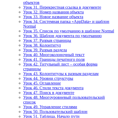
объектов
Урок 31. Перекрестная ссылка в документе
Урок 32. Номер названия объекта
Урок 33. Новое название объекта
Урок 34. Системная папка «AppData» и шаблон
Normal
Урок 35. Список по умолчанию в шаблоне Normal
Урок 36. Шаблон документа по умолчанию
Урок 37. Разрыв страницы
Урок 38. Колонтитул
Урок 39. Разрыв раздела
Урок 40. Многоколоночный текст
Урок 41. Границы печатного поля
Урок 42. Титульный лист – особая форма
страницы
Урок 43. Колонтитулы к разным разделам
Урок 44. Уровни структуры
Урок 45. Оглавление
Урок 46. Стили текста документа
Урок 47. Поиск в документе
Урок 48. Многоуровневый пользовательский
список
Урок 49. Управление стилями
Урок 50. Пользовательский шаблон
Урок 51. Таблица. Начало пути