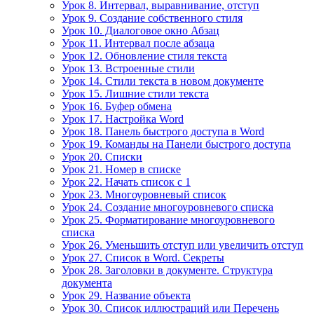
Урок 8. Интервал, выравнивание, отступ
Урок 9. Создание собственного стиля
Урок 10. Диалоговое окно Абзац
Урок 11. Интервал после абзаца
Урок 12. Обновление стиля текста
Урок 13. Встроенные стили
Урок 14. Стили текста в новом документе
Урок 15. Лишние стили текста
Урок 16. Буфер обмена
Урок 17. Настройка Word
Урок 18. Панель быстрого доступа в Word
Урок 19. Команды на Панели быстрого доступа
Урок 20. Списки
Урок 21. Номер в списке
Урок 22. Начать список с 1
Урок 23. Многоуровневый список
Урок 24. Создание многоуровневого списка
Урок 25. Форматирование многоуровневого
списка
Урок 26. Уменьшить отступ или увеличить отступ
Урок 27. Список в Word. Секреты
Урок 28. Заголовки в документе. Структура
документа
Урок 29. Название объекта
Урок 30. Список иллюстраций или Перечень