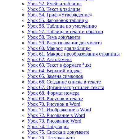
Урок 52. Ячейка таблицы
Урок 53. Текст в таблице
Урок 54. Гриф «Утверждение»
Урок 55. Заголовок таблицы
Урок 56. Таблица по умолчанию
Урок 57. Таблица в текст и обратно
Урок 58. Тема документа
Урок 59. Распознавание документа
Урок 60. Макрос для таблицы
Урок 61. Макрос преобразования страницы
Урок 62. Автозамена
Урок 63. Текст в формате *.txt
Урок 64. Верхний индекс
Урок 65. Замена символов
Урок 66. Создание списка в тексте
Урок 67. Организатор стилей текста
Урок 68. Формат номера
Урок 69. Рисунок в тексте
Урок 70. Рисунок в Word
Урок 71. Изображение в Word
Урок 72. Рисование в Word
Урок 73. Рисование Word
Урок 74. Табуляция
Урок 75. Сноска в документе
Урок 76. Текущая дата