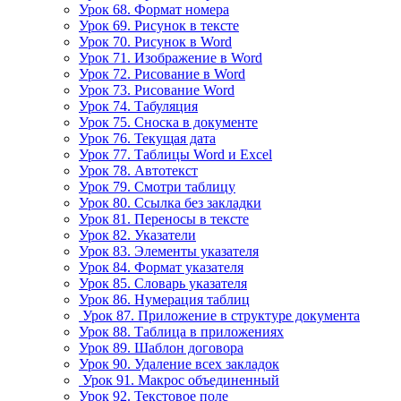
Урок 68. Формат номера
Урок 69. Рисунок в тексте
Урок 70. Рисунок в Word
Урок 71. Изображение в Word
Урок 72. Рисование в Word
Урок 73. Рисование Word
Урок 74. Табуляция
Урок 75. Сноска в документе
Урок 76. Текущая дата
Урок 77. Таблицы Word и Excel
Урок 78. Автотекст
Урок 79. Смотри таблицу
Урок 80. Ссылка без закладки
Урок 81. Переносы в тексте
Урок 82. Указатели
Урок 83. Элементы указателя
Урок 84. Формат указателя
Урок 85. Словарь указателя
Урок 86. Нумерация таблиц
Урок 87. Приложение в структуре документа
Урок 88. Таблица в приложениях
Урок 89. Шаблон договора
Урок 90. Удаление всех закладок
Урок 91. Макрос объединенный
Урок 92. Текстовое поле