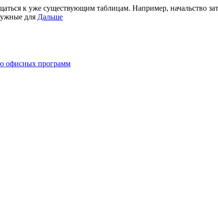
щаться к уже существующим таблицам. Например, начальство зат
 нужные для
Дальше
ию офисных программ