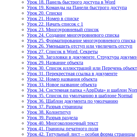
Урок 18. Панель быстрого доступа в Word
Урок 19. Команды на Панели быстрого доступа
Урок 20. Списки
Урок 21. Номер в списке
Урок 22. Начать список с 1
Урок 23. Многоуровневый список
Урок 24. Создание многоуровневого списка
Урок 25. Форматирование многоуровневого списка
Урок 26. Уменьшить отступ или увеличить отступ
Урок 27. Список в Word. Секреты
Урок 28. Заголовки в документе. Структура докуме
Урок 29. Название объекта
Урок 30. Список иллюстраций или Перечень объек
Урок 31. Перекрестная ссылка в документе
Урок 32. Номер названия объекта
Урок 33. Новое название объекта
Урок 34. Системная папка «AppData» и шаблон Nor
Урок 35. Список по умолчанию в шаблоне Normal
Урок 36. Шаблон документа по умолчанию
Урок 37. Разрыв страницы
Урок 38. Колонтитул
Урок 39. Разрыв раздела
Урок 40. Многоколоночный текст
Урок 41. Границы печатного поля
Урок 42. Титульный лист – особая форма страницы