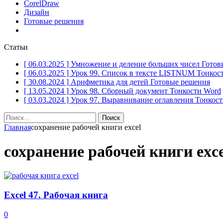
CorelDraw
Дизайн
Готовые решения
Статьи
[ 06.03.2025 ]
Умножение и деление больших чисел
Готов
[ 06.03.2025 ]
Урок 99. Список в тексте LISTNUM
Тонкос
[ 30.08.2024 ]
Арифметика для детей
Готовые решения
[ 13.05.2024 ]
Урок 98. Сборный документ
Тонкости Word
[ 03.03.2024 ]
Урок 97. Выравнивание оглавления
Тонкост
Найти:
Главная
сохранение рабочей книги excel
сохранение рабочей книги exce
Excel 47. Рабочая книга
0