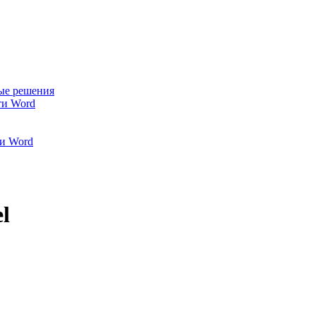
ые решения
ти Word
и Word
l