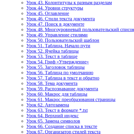
Урок 43. Колонтитулы к разным разделам
Урок 44. Уровни структуры
Урок 45. Оглавление
Урок 46. Стили текста документа
Урок 47. Поиск в документе
Урок 48. Многоуровневый пользовательский списо
Урок 49. Управление стилями
Урок 50. Пользовательский шаблон
Урок 51. Таблица. Начало пути
Урок 52. Ячейка таблицы
Урок 53. Текст в таблице
Урок 54. Гриф «Утверждение»
Урок 55. Заголовок таблицы
Урок 56. Таблица по умолчанию
Урок 57. Таблица в текст и обратно
Урок 58. Тема документа
Урок 59. Распознавание документа
Урок 60. Макрос для таблицы
Урок 61. Макрос преобразования страницы
Урок 62. Автозамена
Урок 63. Текст в формате *.txt
Урок 64. Верхний индекс
Урок 65. Замена символов
Урок 66. Создание списка в тексте
Урок 67. Организатор стилей текста