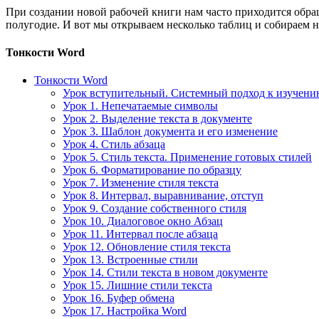
При создании новой рабочей книги нам часто приходится обра
полугодие. И вот мы открываем несколько таблиц и собираем
Тонкости Word
Тонкости Word
Урок вступительный. Системный подход к изучен
Урок 1. Непечатаемые символы
Урок 2. Выделение текста в документе
Урок 3. Шаблон документа и его изменение
Урок 4. Стиль абзаца
Урок 5. Стиль текста. Применение готовых стилей
Урок 6. Форматирование по образцу
Урок 7. Изменение стиля текста
Урок 8. Интервал, выравнивание, отступ
Урок 9. Создание собственного стиля
Урок 10. Диалоговое окно Абзац
Урок 11. Интервал после абзаца
Урок 12. Обновление стиля текста
Урок 13. Встроенные стили
Урок 14. Стили текста в новом документе
Урок 15. Лишние стили текста
Урок 16. Буфер обмена
Урок 17. Настройка Word