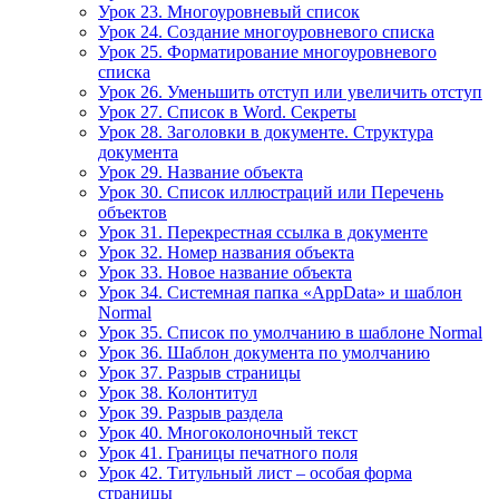
Урок 23. Многоуровневый список
Урок 24. Создание многоуровневого списка
Урок 25. Форматирование многоуровневого
списка
Урок 26. Уменьшить отступ или увеличить отступ
Урок 27. Список в Word. Секреты
Урок 28. Заголовки в документе. Структура
документа
Урок 29. Название объекта
Урок 30. Список иллюстраций или Перечень
объектов
Урок 31. Перекрестная ссылка в документе
Урок 32. Номер названия объекта
Урок 33. Новое название объекта
Урок 34. Системная папка «AppData» и шаблон
Normal
Урок 35. Список по умолчанию в шаблоне Normal
Урок 36. Шаблон документа по умолчанию
Урок 37. Разрыв страницы
Урок 38. Колонтитул
Урок 39. Разрыв раздела
Урок 40. Многоколоночный текст
Урок 41. Границы печатного поля
Урок 42. Титульный лист – особая форма
страницы