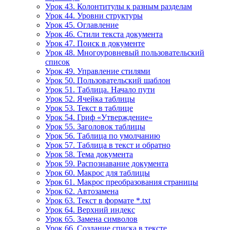
Урок 43. Колонтитулы к разным разделам
Урок 44. Уровни структуры
Урок 45. Оглавление
Урок 46. Стили текста документа
Урок 47. Поиск в документе
Урок 48. Многоуровневый пользовательский
список
Урок 49. Управление стилями
Урок 50. Пользовательский шаблон
Урок 51. Таблица. Начало пути
Урок 52. Ячейка таблицы
Урок 53. Текст в таблице
Урок 54. Гриф «Утверждение»
Урок 55. Заголовок таблицы
Урок 56. Таблица по умолчанию
Урок 57. Таблица в текст и обратно
Урок 58. Тема документа
Урок 59. Распознавание документа
Урок 60. Макрос для таблицы
Урок 61. Макрос преобразования страницы
Урок 62. Автозамена
Урок 63. Текст в формате *.txt
Урок 64. Верхний индекс
Урок 65. Замена символов
Урок 66. Создание списка в тексте