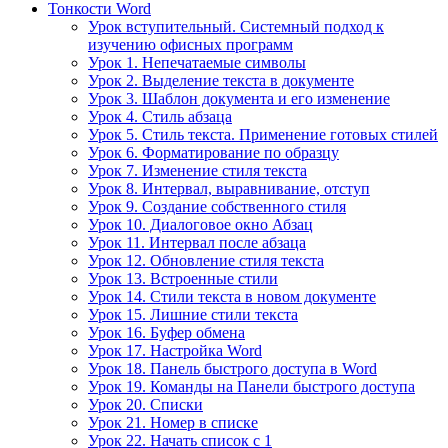
Тонкости Word
Урок вступительный. Системный подход к
изучению офисных программ
Урок 1. Непечатаемые символы
Урок 2. Выделение текста в документе
Урок 3. Шаблон документа и его изменение
Урок 4. Стиль абзаца
Урок 5. Стиль текста. Применение готовых стилей
Урок 6. Форматирование по образцу
Урок 7. Изменение стиля текста
Урок 8. Интервал, выравнивание, отступ
Урок 9. Создание собственного стиля
Урок 10. Диалоговое окно Абзац
Урок 11. Интервал после абзаца
Урок 12. Обновление стиля текста
Урок 13. Встроенные стили
Урок 14. Стили текста в новом документе
Урок 15. Лишние стили текста
Урок 16. Буфер обмена
Урок 17. Настройка Word
Урок 18. Панель быстрого доступа в Word
Урок 19. Команды на Панели быстрого доступа
Урок 20. Списки
Урок 21. Номер в списке
Урок 22. Начать список с 1