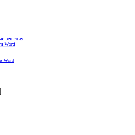
ые решения
ти Word
и Word
l