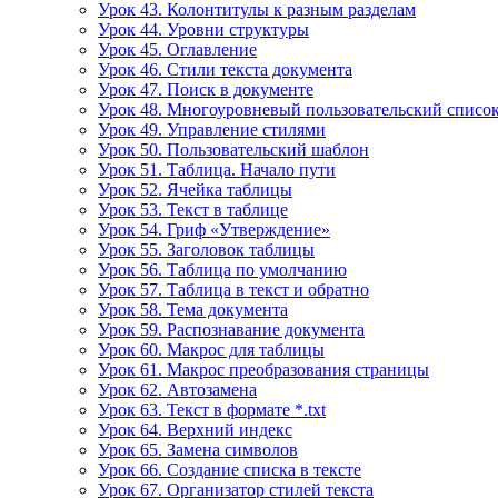
Урок 43. Колонтитулы к разным разделам
Урок 44. Уровни структуры
Урок 45. Оглавление
Урок 46. Стили текста документа
Урок 47. Поиск в документе
Урок 48. Многоуровневый пользовательский списо
Урок 49. Управление стилями
Урок 50. Пользовательский шаблон
Урок 51. Таблица. Начало пути
Урок 52. Ячейка таблицы
Урок 53. Текст в таблице
Урок 54. Гриф «Утверждение»
Урок 55. Заголовок таблицы
Урок 56. Таблица по умолчанию
Урок 57. Таблица в текст и обратно
Урок 58. Тема документа
Урок 59. Распознавание документа
Урок 60. Макрос для таблицы
Урок 61. Макрос преобразования страницы
Урок 62. Автозамена
Урок 63. Текст в формате *.txt
Урок 64. Верхний индекс
Урок 65. Замена символов
Урок 66. Создание списка в тексте
Урок 67. Организатор стилей текста