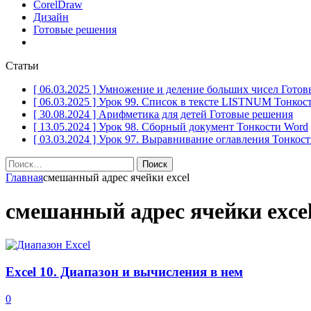
CorelDraw
Дизайн
Готовые решения
Статьи
[ 06.03.2025 ]
Умножение и деление больших чисел
Готов
[ 06.03.2025 ]
Урок 99. Список в тексте LISTNUM
Тонкос
[ 30.08.2024 ]
Арифметика для детей
Готовые решения
[ 13.05.2024 ]
Урок 98. Сборный документ
Тонкости Word
[ 03.03.2024 ]
Урок 97. Выравнивание оглавления
Тонкост
Найти:
Главная
смешанный адрес ячейки excel
смешанный адрес ячейки exce
Excel 10. Диапазон и вычисления в нем
0