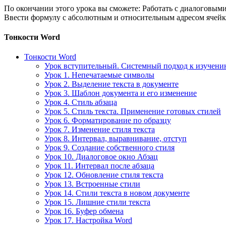
По окончании этого урока вы сможете: Работать с диалоговы
Ввести формулу с абсолютным и относительным адресом ячейки
Тонкости Word
Тонкости Word
Урок вступительный. Системный подход к изучен
Урок 1. Непечатаемые символы
Урок 2. Выделение текста в документе
Урок 3. Шаблон документа и его изменение
Урок 4. Стиль абзаца
Урок 5. Стиль текста. Применение готовых стилей
Урок 6. Форматирование по образцу
Урок 7. Изменение стиля текста
Урок 8. Интервал, выравнивание, отступ
Урок 9. Создание собственного стиля
Урок 10. Диалоговое окно Абзац
Урок 11. Интервал после абзаца
Урок 12. Обновление стиля текста
Урок 13. Встроенные стили
Урок 14. Стили текста в новом документе
Урок 15. Лишние стили текста
Урок 16. Буфер обмена
Урок 17. Настройка Word