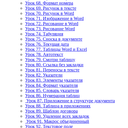
Урок 68. Формат номера
Урок 69. Рисунок в тексте
Урок 70. Рисунок в Word
Урок 71. Изображение в Word
Урок 72. Рисование в Word
Урок 73. Рисование Word
Урок 74. Табуляция
Урок 75. Сноска в документе
Урок 76. Текущая дата
Урок 77. Таблицы Word и Excel
Урок 78. Автотекст
Урок 79. Смотри таблицу
Урок 80. Ссылка без закладки
Урок 81. Переносы в тексте
Урок 82. Указатели
Урок 83. Элементы указателя
Урок 84. Формат указателя
Урок 85. Словарь указателя
Урок 86. Нумерация таблиц
Урок 87. Приложение в структуре документа
Урок 88. Таблица в приложениях
Урок 89. Шаблон договора
Урок 90. Удаление всех закладок
Урок 91. Макрос объединенный
Урок 92. Текстовое поле