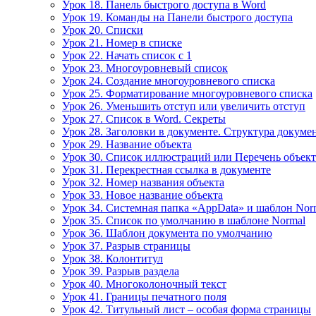
Урок 18. Панель быстрого доступа в Word
Урок 19. Команды на Панели быстрого доступа
Урок 20. Списки
Урок 21. Номер в списке
Урок 22. Начать список с 1
Урок 23. Многоуровневый список
Урок 24. Создание многоуровневого списка
Урок 25. Форматирование многоуровневого списка
Урок 26. Уменьшить отступ или увеличить отступ
Урок 27. Список в Word. Секреты
Урок 28. Заголовки в документе. Структура докуме
Урок 29. Название объекта
Урок 30. Список иллюстраций или Перечень объек
Урок 31. Перекрестная ссылка в документе
Урок 32. Номер названия объекта
Урок 33. Новое название объекта
Урок 34. Системная папка «AppData» и шаблон Nor
Урок 35. Список по умолчанию в шаблоне Normal
Урок 36. Шаблон документа по умолчанию
Урок 37. Разрыв страницы
Урок 38. Колонтитул
Урок 39. Разрыв раздела
Урок 40. Многоколоночный текст
Урок 41. Границы печатного поля
Урок 42. Титульный лист – особая форма страницы