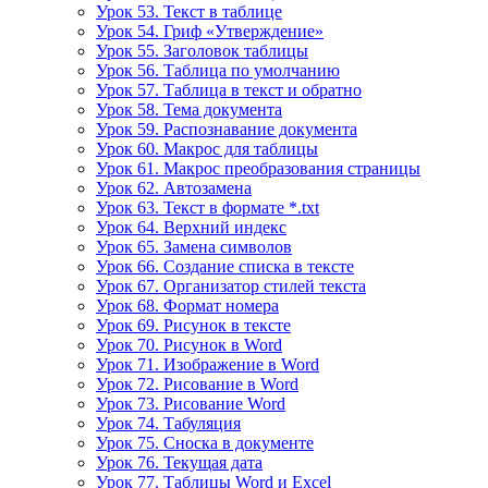
Урок 53. Текст в таблице
Урок 54. Гриф «Утверждение»
Урок 55. Заголовок таблицы
Урок 56. Таблица по умолчанию
Урок 57. Таблица в текст и обратно
Урок 58. Тема документа
Урок 59. Распознавание документа
Урок 60. Макрос для таблицы
Урок 61. Макрос преобразования страницы
Урок 62. Автозамена
Урок 63. Текст в формате *.txt
Урок 64. Верхний индекс
Урок 65. Замена символов
Урок 66. Создание списка в тексте
Урок 67. Организатор стилей текста
Урок 68. Формат номера
Урок 69. Рисунок в тексте
Урок 70. Рисунок в Word
Урок 71. Изображение в Word
Урок 72. Рисование в Word
Урок 73. Рисование Word
Урок 74. Табуляция
Урок 75. Сноска в документе
Урок 76. Текущая дата
Урок 77. Таблицы Word и Excel