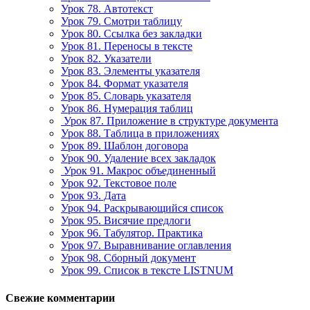
Урок 78. Автотекст
Урок 79. Смотри таблицу
Урок 80. Ссылка без закладки
Урок 81. Переносы в тексте
Урок 82. Указатели
Урок 83. Элементы указателя
Урок 84. Формат указателя
Урок 85. Словарь указателя
Урок 86. Нумерация таблиц
Урок 87. Приложение в структуре документа
Урок 88. Таблица в приложениях
Урок 89. Шаблон договора
Урок 90. Удаление всех закладок
Урок 91. Макрос объединенный
Урок 92. Текстовое поле
Урок 93. Дата
Урок 94. Раскрывающийся список
Урок 95. Висячие предлоги
Урок 96. Табулятор. Практика
Урок 97. Выравнивание оглавления
Урок 98. Сборный документ
Урок 99. Список в тексте LISTNUM
Свежие комментарии