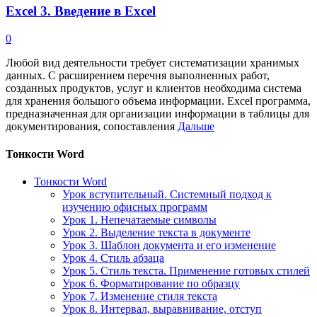
Excel 3. Введение в Excel
0
Любой вид деятельности требует систематизации хранимых
данных. С расширением перечня выполненных работ,
созданных продуктов, услуг и клиентов необходима система
для хранения большого объема информации. Excel программа,
предназначенная для организации информации в таблицы для
документирования, сопоставления
Дальше
Тонкости Word
Тонкости Word
Урок вступительный. Системный подход к
изучению офисных программ
Урок 1. Непечатаемые символы
Урок 2. Выделение текста в документе
Урок 3. Шаблон документа и его изменение
Урок 4. Стиль абзаца
Урок 5. Стиль текста. Применение готовых стилей
Урок 6. Форматирование по образцу
Урок 7. Изменение стиля текста
Урок 8. Интервал, выравнивание, отступ