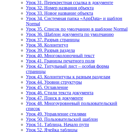
Урок 31. Перекрестная ссылка в документе
Урок 32. Номер названия объекта
Урок 33. Новое название объекта
Урок 34. Системная папка «AppData» и шаблон
Normal
Урок 35. Список по умолчанию в шаблоне Normal
Урок 36. Шаблон документа по умолчанию
Урок 37. Разрыв страницы
Урок 38. Колонтитул
Урок 39. Разрыв раздела
Урок 40. Многоколоночный текст
Урок 41. Границы печатного поля
Урок 42. Титульный лист – особая форма
страницы
Урок 43. Колонтитулы к разным разделам
Урок 44. Уровни структуры
Урок 45. Оглавление
Урок 46. Стили текста документа
Урок 47. Поиск в документе
Урок 48. Многоуровневый пользовательский
список
Урок 49. Управление стилями
Урок 50. Пользовательский шаблон
Урок 51. Таблица. Начало пути
Урок 52. Ячейка таблицы