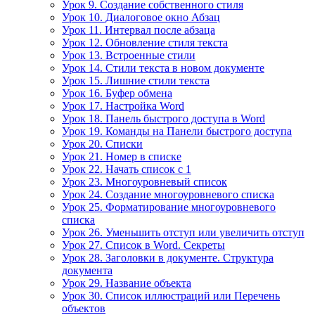
Урок 9. Создание собственного стиля
Урок 10. Диалоговое окно Абзац
Урок 11. Интервал после абзаца
Урок 12. Обновление стиля текста
Урок 13. Встроенные стили
Урок 14. Стили текста в новом документе
Урок 15. Лишние стили текста
Урок 16. Буфер обмена
Урок 17. Настройка Word
Урок 18. Панель быстрого доступа в Word
Урок 19. Команды на Панели быстрого доступа
Урок 20. Списки
Урок 21. Номер в списке
Урок 22. Начать список с 1
Урок 23. Многоуровневый список
Урок 24. Создание многоуровневого списка
Урок 25. Форматирование многоуровневого
списка
Урок 26. Уменьшить отступ или увеличить отступ
Урок 27. Список в Word. Секреты
Урок 28. Заголовки в документе. Структура
документа
Урок 29. Название объекта
Урок 30. Список иллюстраций или Перечень
объектов