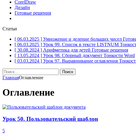
CorelDraw
Дизайн
Готовые решения
Статьи
[ 06.03.2025 ]
Умножение и деление больших чисел
Готов
[ 06.03.2025 ]
Урок 99. Список в тексте LISTNUM
Тонкос
[ 30.08.2024 ]
Арифметика для детей
Готовые решения
[ 13.05.2024 ]
Урок 98. Сборный документ
Тонкости Word
[ 03.03.2024 ]
Урок 97. Выравнивание оглавления
Тонкост
Найти:
Главная
Оглавление
Оглавление
Урок 50. Пользовательский шаблон
5