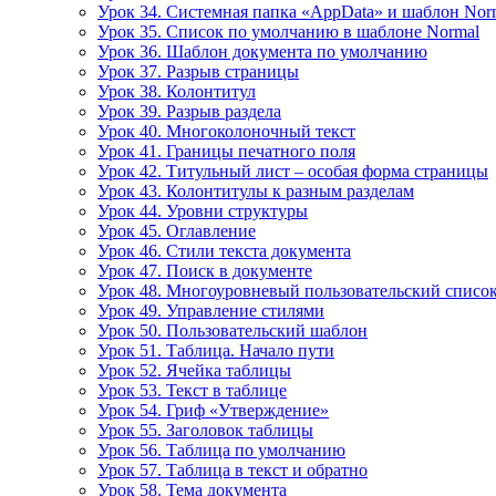
Урок 34. Системная папка «AppData» и шаблон Nor
Урок 35. Список по умолчанию в шаблоне Normal
Урок 36. Шаблон документа по умолчанию
Урок 37. Разрыв страницы
Урок 38. Колонтитул
Урок 39. Разрыв раздела
Урок 40. Многоколоночный текст
Урок 41. Границы печатного поля
Урок 42. Титульный лист – особая форма страницы
Урок 43. Колонтитулы к разным разделам
Урок 44. Уровни структуры
Урок 45. Оглавление
Урок 46. Стили текста документа
Урок 47. Поиск в документе
Урок 48. Многоуровневый пользовательский списо
Урок 49. Управление стилями
Урок 50. Пользовательский шаблон
Урок 51. Таблица. Начало пути
Урок 52. Ячейка таблицы
Урок 53. Текст в таблице
Урок 54. Гриф «Утверждение»
Урок 55. Заголовок таблицы
Урок 56. Таблица по умолчанию
Урок 57. Таблица в текст и обратно
Урок 58. Тема документа