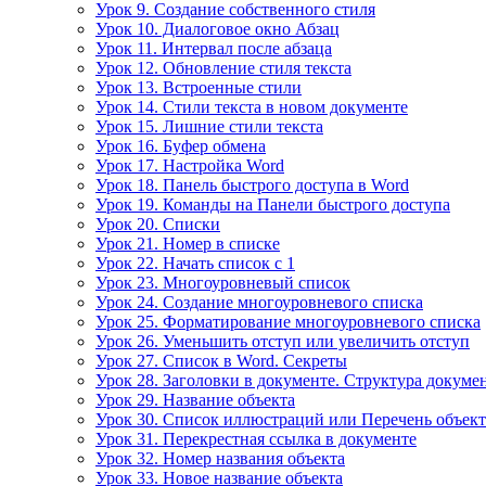
Урок 9. Создание собственного стиля
Урок 10. Диалоговое окно Абзац
Урок 11. Интервал после абзаца
Урок 12. Обновление стиля текста
Урок 13. Встроенные стили
Урок 14. Стили текста в новом документе
Урок 15. Лишние стили текста
Урок 16. Буфер обмена
Урок 17. Настройка Word
Урок 18. Панель быстрого доступа в Word
Урок 19. Команды на Панели быстрого доступа
Урок 20. Списки
Урок 21. Номер в списке
Урок 22. Начать список с 1
Урок 23. Многоуровневый список
Урок 24. Создание многоуровневого списка
Урок 25. Форматирование многоуровневого списка
Урок 26. Уменьшить отступ или увеличить отступ
Урок 27. Список в Word. Секреты
Урок 28. Заголовки в документе. Структура докуме
Урок 29. Название объекта
Урок 30. Список иллюстраций или Перечень объек
Урок 31. Перекрестная ссылка в документе
Урок 32. Номер названия объекта
Урок 33. Новое название объекта