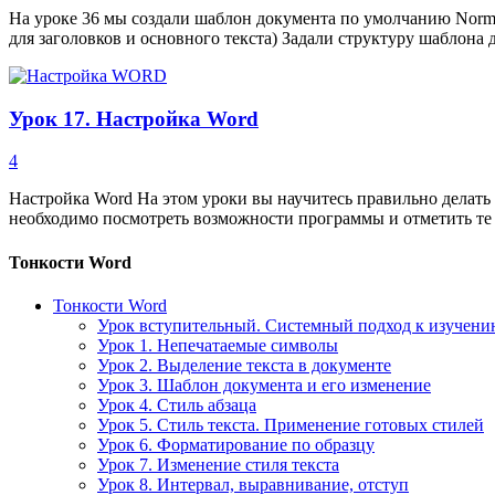
На уроке 36 мы создали шаблон документа по умолчанию Norm
для заголовков и основного текста) Задали структуру шаблон
Урок 17. Настройка Word
4
Настройка Word На этом уроки вы научитесь правильно делать
необходимо посмотреть возможности программы и отметить те
Тонкости Word
Тонкости Word
Урок вступительный. Системный подход к изучен
Урок 1. Непечатаемые символы
Урок 2. Выделение текста в документе
Урок 3. Шаблон документа и его изменение
Урок 4. Стиль абзаца
Урок 5. Стиль текста. Применение готовых стилей
Урок 6. Форматирование по образцу
Урок 7. Изменение стиля текста
Урок 8. Интервал, выравнивание, отступ