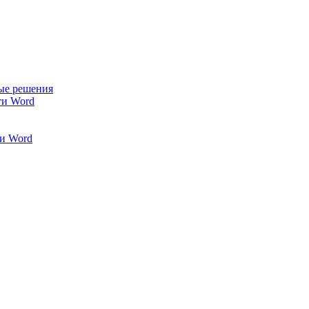
ые решения
ти Word
и Word