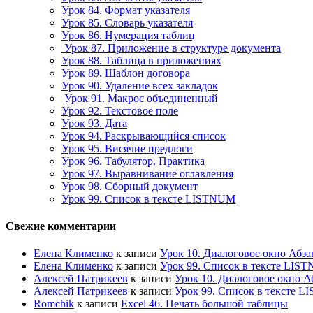
Урок 84. Формат указателя
Урок 85. Словарь указателя
Урок 86. Нумерация таблиц
Урок 87. Приложение в структуре документа
Урок 88. Таблица в приложениях
Урок 89. Шаблон договора
Урок 90. Удаление всех закладок
Урок 91. Макрос объединенный
Урок 92. Текстовое поле
Урок 93. Дата
Урок 94. Раскрывающийся список
Урок 95. Висячие предлоги
Урок 96. Табулятор. Практика
Урок 97. Выравнивание оглавления
Урок 98. Сборный документ
Урок 99. Список в тексте LISTNUM
Свежие комментарии
Елена Клименко
к записи
Урок 10. Диалоговое окно Абза
Елена Клименко
к записи
Урок 99. Список в тексте LIS
Алексей Патрикеев
к записи
Урок 10. Диалоговое окно А
Алексей Патрикеев
к записи
Урок 99. Список в тексте 
Romchik
к записи
Excel 46. Печать большой таблицы