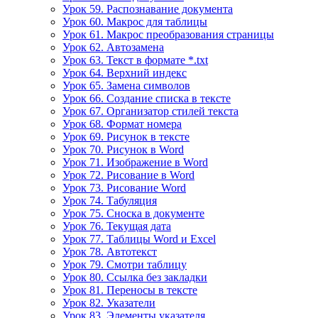
Урок 59. Распознавание документа
Урок 60. Макрос для таблицы
Урок 61. Макрос преобразования страницы
Урок 62. Автозамена
Урок 63. Текст в формате *.txt
Урок 64. Верхний индекс
Урок 65. Замена символов
Урок 66. Создание списка в тексте
Урок 67. Организатор стилей текста
Урок 68. Формат номера
Урок 69. Рисунок в тексте
Урок 70. Рисунок в Word
Урок 71. Изображение в Word
Урок 72. Рисование в Word
Урок 73. Рисование Word
Урок 74. Табуляция
Урок 75. Сноска в документе
Урок 76. Текущая дата
Урок 77. Таблицы Word и Excel
Урок 78. Автотекст
Урок 79. Смотри таблицу
Урок 80. Ссылка без закладки
Урок 81. Переносы в тексте
Урок 82. Указатели
Урок 83. Элементы указателя