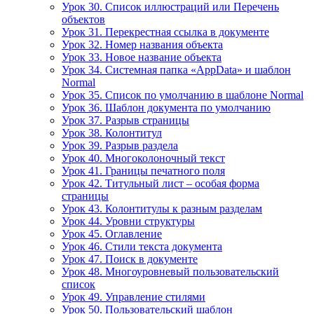
Урок 30. Список иллюстраций или Перечень
объектов
Урок 31. Перекрестная ссылка в документе
Урок 32. Номер названия объекта
Урок 33. Новое название объекта
Урок 34. Системная папка «AppData» и шаблон
Normal
Урок 35. Список по умолчанию в шаблоне Normal
Урок 36. Шаблон документа по умолчанию
Урок 37. Разрыв страницы
Урок 38. Колонтитул
Урок 39. Разрыв раздела
Урок 40. Многоколоночный текст
Урок 41. Границы печатного поля
Урок 42. Титульный лист – особая форма
страницы
Урок 43. Колонтитулы к разным разделам
Урок 44. Уровни структуры
Урок 45. Оглавление
Урок 46. Стили текста документа
Урок 47. Поиск в документе
Урок 48. Многоуровневый пользовательский
список
Урок 49. Управление стилями
Урок 50. Пользовательский шаблон