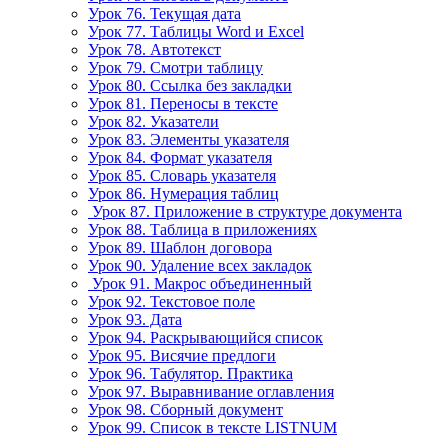
Урок 76. Текущая дата
Урок 77. Таблицы Word и Excel
Урок 78. Автотекст
Урок 79. Смотри таблицу
Урок 80. Ссылка без закладки
Урок 81. Переносы в тексте
Урок 82. Указатели
Урок 83. Элементы указателя
Урок 84. Формат указателя
Урок 85. Словарь указателя
Урок 86. Нумерация таблиц
Урок 87. Приложение в структуре документа
Урок 88. Таблица в приложениях
Урок 89. Шаблон договора
Урок 90. Удаление всех закладок
Урок 91. Макрос объединенный
Урок 92. Текстовое поле
Урок 93. Дата
Урок 94. Раскрывающийся список
Урок 95. Висячие предлоги
Урок 96. Табулятор. Практика
Урок 97. Выравнивание оглавления
Урок 98. Сборный документ
Урок 99. Список в тексте LISTNUM