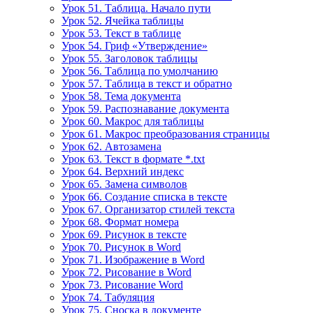
Урок 51. Таблица. Начало пути
Урок 52. Ячейка таблицы
Урок 53. Текст в таблице
Урок 54. Гриф «Утверждение»
Урок 55. Заголовок таблицы
Урок 56. Таблица по умолчанию
Урок 57. Таблица в текст и обратно
Урок 58. Тема документа
Урок 59. Распознавание документа
Урок 60. Макрос для таблицы
Урок 61. Макрос преобразования страницы
Урок 62. Автозамена
Урок 63. Текст в формате *.txt
Урок 64. Верхний индекс
Урок 65. Замена символов
Урок 66. Создание списка в тексте
Урок 67. Организатор стилей текста
Урок 68. Формат номера
Урок 69. Рисунок в тексте
Урок 70. Рисунок в Word
Урок 71. Изображение в Word
Урок 72. Рисование в Word
Урок 73. Рисование Word
Урок 74. Табуляция
Урок 75. Сноска в документе