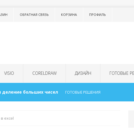
АЗИН
ОБРАТНАЯ СВЯЗЬ
КОРЗИНА
ПРОФИЛЬ
VISIO
CORELDRAW
ДИЗАЙН
ГОТОВЫЕ Р
 деление больших чисел
ГОТОВЫЕ РЕШЕНИЯ
сок в тексте LISTNUM
ТОНКОСТИ WORD
в excel
 для детей
ГОТОВЫЕ РЕШЕНИЯ