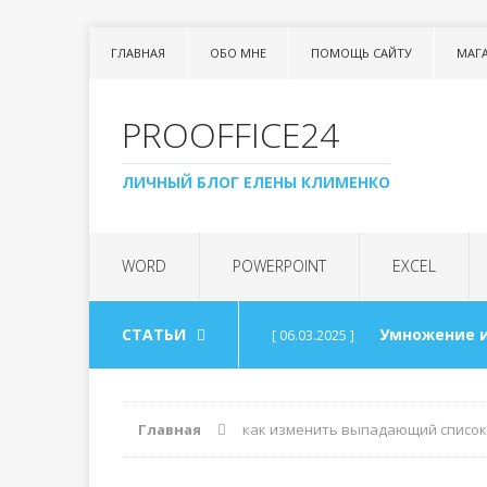
ГЛАВНАЯ
ОБО МНЕ
ПОМОЩЬ САЙТУ
МАГ
PROOFFICE24
ЛИЧНЫЙ БЛОГ ЕЛЕНЫ КЛИМЕНКО
WORD
POWERPOINT
EXCEL
СТАТЬИ
Умножение и
[ 06.03.2025 ]
Урок 99. Спи
[ 06.03.2025 ]
Главная
как изменить выпадающий список 
Арифметика
[ 30.08.2024 ]