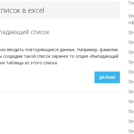
То
писок в excel
орный документ
ТОНКОСТИ WORD
Ур
оф
ыпадающий список
равнивание оглавления
Ур
ТОНКОСТИ WORD
Ур
 раз вводить повторяющиеся данные. Например, фамилии
Ур
ы создадим такой список заранее то опция «Выпадающий
Ур
ки таблицы из этого списка.
Ур
ДАЛЬШЕ
Ур
Ур
Ур
Ур
Ур
Ур