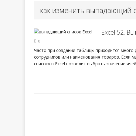
как изменить выпадающий с
Урок 98. Сб
[ 13.05.2024 ]
Excel 52. В
Урок 97. Вы
[ 03.03.2024 ]
0
Часто при создании таблицы приходится много
сотрудников или наименования товаров. Если м
список» в Excel позволит выбрать значение ячей