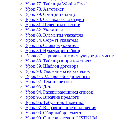
Урок 77. Таблицы Word и Excel
Урок 78. Автотекст
Урок 79. Смотри таблицу
Урок 80. Ссылка без закладки
Урок 81. Переносы в тексте
Урок 82. Указатели
Урок 83. Элементы указателя
Урок 84. Формат указателя
Урок 85. Словарь указателя
Урок 86. Нумерация таблиц
Урок 87. Приложение в структуре документа
Урок 88. Таблица в приложениях
Урок 89. Шаблон договора
Урок 90. Удаление всех закладок
Урок 91. Макрос объединенный
Урок 92. Текстовое поле
Урок 93. Дата
Урок 94. Раскрывающийся список
Урок 95. Висячие предлоги
Урок 96. Табулятор. Практика
Урок 97. Выравнивание оглавления
Урок 98. Сборный документ
Урок 99. Список в тексте LISTNUM