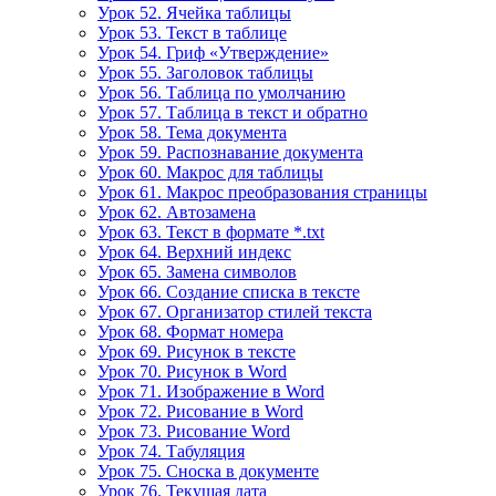
Урок 52. Ячейка таблицы
Урок 53. Текст в таблице
Урок 54. Гриф «Утверждение»
Урок 55. Заголовок таблицы
Урок 56. Таблица по умолчанию
Урок 57. Таблица в текст и обратно
Урок 58. Тема документа
Урок 59. Распознавание документа
Урок 60. Макрос для таблицы
Урок 61. Макрос преобразования страницы
Урок 62. Автозамена
Урок 63. Текст в формате *.txt
Урок 64. Верхний индекс
Урок 65. Замена символов
Урок 66. Создание списка в тексте
Урок 67. Организатор стилей текста
Урок 68. Формат номера
Урок 69. Рисунок в тексте
Урок 70. Рисунок в Word
Урок 71. Изображение в Word
Урок 72. Рисование в Word
Урок 73. Рисование Word
Урок 74. Табуляция
Урок 75. Сноска в документе
Урок 76. Текущая дата