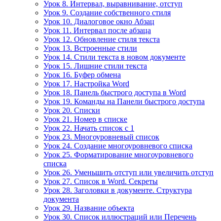
Урок 8. Интервал, выравнивание, отступ
Урок 9. Создание собственного стиля
Урок 10. Диалоговое окно Абзац
Урок 11. Интервал после абзаца
Урок 12. Обновление стиля текста
Урок 13. Встроенные стили
Урок 14. Стили текста в новом документе
Урок 15. Лишние стили текста
Урок 16. Буфер обмена
Урок 17. Настройка Word
Урок 18. Панель быстрого доступа в Word
Урок 19. Команды на Панели быстрого доступа
Урок 20. Списки
Урок 21. Номер в списке
Урок 22. Начать список с 1
Урок 23. Многоуровневый список
Урок 24. Создание многоуровневого списка
Урок 25. Форматирование многоуровневого
списка
Урок 26. Уменьшить отступ или увеличить отступ
Урок 27. Список в Word. Секреты
Урок 28. Заголовки в документе. Структура
документа
Урок 29. Название объекта
Урок 30. Список иллюстраций или Перечень