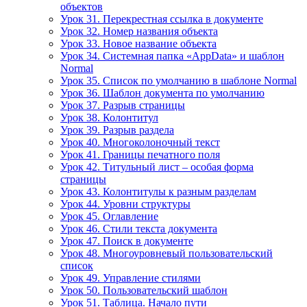
объектов
Урок 31. Перекрестная ссылка в документе
Урок 32. Номер названия объекта
Урок 33. Новое название объекта
Урок 34. Системная папка «AppData» и шаблон
Normal
Урок 35. Список по умолчанию в шаблоне Normal
Урок 36. Шаблон документа по умолчанию
Урок 37. Разрыв страницы
Урок 38. Колонтитул
Урок 39. Разрыв раздела
Урок 40. Многоколоночный текст
Урок 41. Границы печатного поля
Урок 42. Титульный лист – особая форма
страницы
Урок 43. Колонтитулы к разным разделам
Урок 44. Уровни структуры
Урок 45. Оглавление
Урок 46. Стили текста документа
Урок 47. Поиск в документе
Урок 48. Многоуровневый пользовательский
список
Урок 49. Управление стилями
Урок 50. Пользовательский шаблон
Урок 51. Таблица. Начало пути