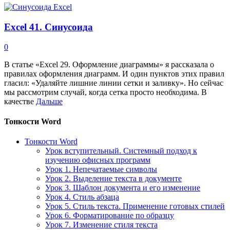
Excel 41. Синусоида
0
В статье «Excel 29. Оформление диаграммы» я рассказала о
правилах оформления диаграмм. И один пунктов этих правил
гласил: «Удаляйте лишние линии сетки и заливку». Но сейчас
мы рассмотрим случай, когда сетка просто необходима. В
качестве
Дальше
Тонкости Word
Тонкости Word
Урок вступительный. Системный подход к
изучению офисных программ
Урок 1. Непечатаемые символы
Урок 2. Выделение текста в документе
Урок 3. Шаблон документа и его изменение
Урок 4. Стиль абзаца
Урок 5. Стиль текста. Применение готовых стилей
Урок 6. Форматирование по образцу
Урок 7. Изменение стиля текста