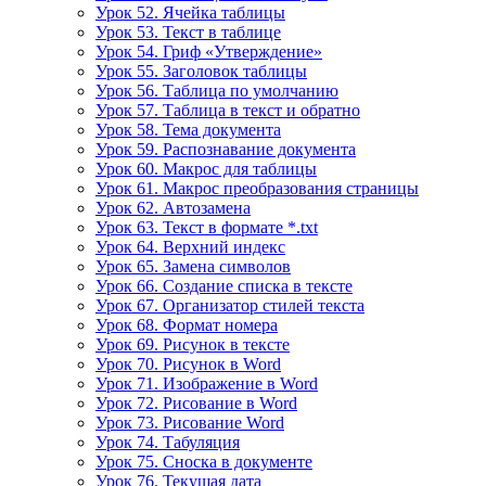
Урок 52. Ячейка таблицы
Урок 53. Текст в таблице
Урок 54. Гриф «Утверждение»
Урок 55. Заголовок таблицы
Урок 56. Таблица по умолчанию
Урок 57. Таблица в текст и обратно
Урок 58. Тема документа
Урок 59. Распознавание документа
Урок 60. Макрос для таблицы
Урок 61. Макрос преобразования страницы
Урок 62. Автозамена
Урок 63. Текст в формате *.txt
Урок 64. Верхний индекс
Урок 65. Замена символов
Урок 66. Создание списка в тексте
Урок 67. Организатор стилей текста
Урок 68. Формат номера
Урок 69. Рисунок в тексте
Урок 70. Рисунок в Word
Урок 71. Изображение в Word
Урок 72. Рисование в Word
Урок 73. Рисование Word
Урок 74. Табуляция
Урок 75. Сноска в документе
Урок 76. Текущая дата