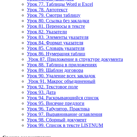
Урок 77. Таблицы Word и Excel
Урок 78. Автотекст
Урок 79. Смотри таблицу
Урок 80. Ссылка без закладки
Урок 81. Переносы в тексте
Урок 82. Указатели
Урок 83. Элементы указателя
Урок 84. Формат указателя
Урок 85. Словарь указателя
Урок 86. Нумерация таблиц
Урок 87. Приложение в структуре документа
Урок 88. Таблица в приложениях
Урок 89. Шаблон договора
Урок 90. Удаление всех закладок
Урок 91. Макрос объединенный
Урок 92. Текстовое поле
Урок 93. Дата
Урок 94. Раскрывающийся список
Урок 95. Висячие предлоги
Урок 96. Табулятор. Практика
Урок 97. Выравнивание оглавления
Урок 98. Сборный документ
Урок 99. Список в тексте LISTNUM