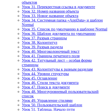
объектов
Урок 31. Перекрестная ссылка в документе
Урок 32. Номер названия объекта
Урок 33. Новое название объекта
Урок 34. Системная папка «AppData» и шаблон
Normal
Урок 35. Список по умолчанию в шаблоне Normal
Урок 36. Шаблон документа по умолчанию
Урок 37. Разрыв страницы
Урок 38. Колонтитул
Урок 39. Разрыв раздела
Урок 40. Многоколоночный текст
Урок 41. Границы печатного поля
Урок 42. Титульный лист – особая форма
страницы
Урок 43. Колонтитулы к разным разделам
Урок 44. Уровни структуры
Урок 45. Оглавление
Урок 46. Стили текста документа
Урок 47. Поиск в документе
Урок 48. Многоуровневый пользовательский
список
Урок 49. Управление стилями
Урок 50. Пользовательский шаблон
Урок 51. Таблица. Начало пути