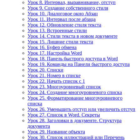
Урок 8. Интервал, выравнивание, отступ
Урок 9. Создание собственного стиля
Урок 10. Диалоговое окно Абзац
Урок 11. Интервал после абзаца
Урок 12. Обновление стиля текста
Урок 13. Встроенные стили
Урок 14. Стили текста в новом документе
Урок 15. Лишние стили текста
Урок 16. Буфер обмена
Урок 17. Настройка Word
Урок 18. Панель быстрого доступа в Word
Урок 19. Команды на Панели быстрого доступа
Урок 20. Списки
Урок 21. Номер в списке
Урок 22. Начать список с 1
Урок 23. Многоуровневый список
Урок 24. Создание многоуровневого списка
Урок 25. Форматирование многоуровневого
списка
Урок 26. Уменьшить отступ или увеличить отступ
Урок 27. Список в Word. Секреты
Урок 28. Заголовки в документе. Структура
документа
Урок 29. Название объекта
Урок 30. Список иллюстраций или Перечень