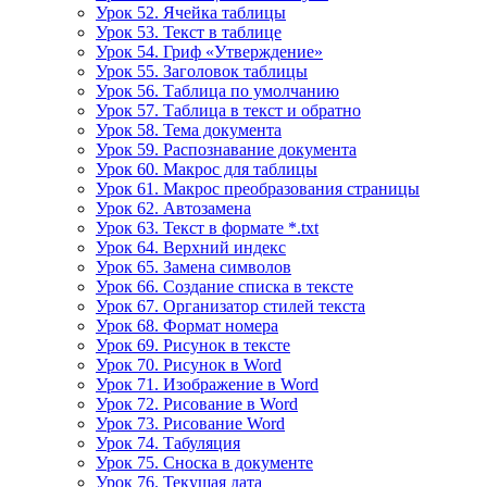
Урок 52. Ячейка таблицы
Урок 53. Текст в таблице
Урок 54. Гриф «Утверждение»
Урок 55. Заголовок таблицы
Урок 56. Таблица по умолчанию
Урок 57. Таблица в текст и обратно
Урок 58. Тема документа
Урок 59. Распознавание документа
Урок 60. Макрос для таблицы
Урок 61. Макрос преобразования страницы
Урок 62. Автозамена
Урок 63. Текст в формате *.txt
Урок 64. Верхний индекс
Урок 65. Замена символов
Урок 66. Создание списка в тексте
Урок 67. Организатор стилей текста
Урок 68. Формат номера
Урок 69. Рисунок в тексте
Урок 70. Рисунок в Word
Урок 71. Изображение в Word
Урок 72. Рисование в Word
Урок 73. Рисование Word
Урок 74. Табуляция
Урок 75. Сноска в документе
Урок 76. Текущая дата