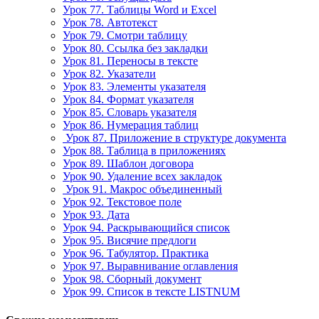
Урок 77. Таблицы Word и Excel
Урок 78. Автотекст
Урок 79. Смотри таблицу
Урок 80. Ссылка без закладки
Урок 81. Переносы в тексте
Урок 82. Указатели
Урок 83. Элементы указателя
Урок 84. Формат указателя
Урок 85. Словарь указателя
Урок 86. Нумерация таблиц
Урок 87. Приложение в структуре документа
Урок 88. Таблица в приложениях
Урок 89. Шаблон договора
Урок 90. Удаление всех закладок
Урок 91. Макрос объединенный
Урок 92. Текстовое поле
Урок 93. Дата
Урок 94. Раскрывающийся список
Урок 95. Висячие предлоги
Урок 96. Табулятор. Практика
Урок 97. Выравнивание оглавления
Урок 98. Сборный документ
Урок 99. Список в тексте LISTNUM