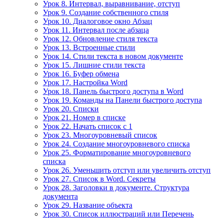
Урок 8. Интервал, выравнивание, отступ
Урок 9. Создание собственного стиля
Урок 10. Диалоговое окно Абзац
Урок 11. Интервал после абзаца
Урок 12. Обновление стиля текста
Урок 13. Встроенные стили
Урок 14. Стили текста в новом документе
Урок 15. Лишние стили текста
Урок 16. Буфер обмена
Урок 17. Настройка Word
Урок 18. Панель быстрого доступа в Word
Урок 19. Команды на Панели быстрого доступа
Урок 20. Списки
Урок 21. Номер в списке
Урок 22. Начать список с 1
Урок 23. Многоуровневый список
Урок 24. Создание многоуровневого списка
Урок 25. Форматирование многоуровневого
списка
Урок 26. Уменьшить отступ или увеличить отступ
Урок 27. Список в Word. Секреты
Урок 28. Заголовки в документе. Структура
документа
Урок 29. Название объекта
Урок 30. Список иллюстраций или Перечень