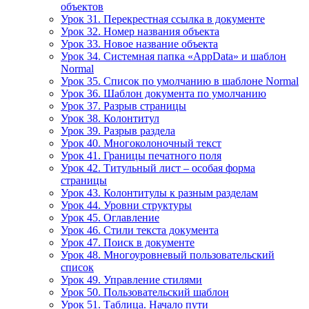
объектов
Урок 31. Перекрестная ссылка в документе
Урок 32. Номер названия объекта
Урок 33. Новое название объекта
Урок 34. Системная папка «AppData» и шаблон
Normal
Урок 35. Список по умолчанию в шаблоне Normal
Урок 36. Шаблон документа по умолчанию
Урок 37. Разрыв страницы
Урок 38. Колонтитул
Урок 39. Разрыв раздела
Урок 40. Многоколоночный текст
Урок 41. Границы печатного поля
Урок 42. Титульный лист – особая форма
страницы
Урок 43. Колонтитулы к разным разделам
Урок 44. Уровни структуры
Урок 45. Оглавление
Урок 46. Стили текста документа
Урок 47. Поиск в документе
Урок 48. Многоуровневый пользовательский
список
Урок 49. Управление стилями
Урок 50. Пользовательский шаблон
Урок 51. Таблица. Начало пути