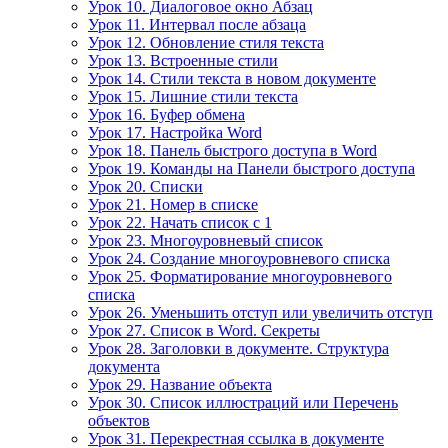
Урок 10. Диалоговое окно Абзац
Урок 11. Интервал после абзаца
Урок 12. Обновление стиля текста
Урок 13. Встроенные стили
Урок 14. Стили текста в новом документе
Урок 15. Лишние стили текста
Урок 16. Буфер обмена
Урок 17. Настройка Word
Урок 18. Панель быстрого доступа в Word
Урок 19. Команды на Панели быстрого доступа
Урок 20. Списки
Урок 21. Номер в списке
Урок 22. Начать список с 1
Урок 23. Многоуровневый список
Урок 24. Создание многоуровневого списка
Урок 25. Форматирование многоуровневого
списка
Урок 26. Уменьшить отступ или увеличить отступ
Урок 27. Список в Word. Секреты
Урок 28. Заголовки в документе. Структура
документа
Урок 29. Название объекта
Урок 30. Список иллюстраций или Перечень
объектов
Урок 31. Перекрестная ссылка в документе