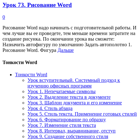
Урок 73. Рисование Word
0
Рисование Word надо начинать с подготовительной работы. И
чем лучше вы ее проведете, тем меньше времени затратите на
создание рисунка. По окончании урока вы сможете:
Назначить автофигуру по умолчанию Задать автополотно 1.
Рисование Word. Фигура
Дальше
Тонкости Word
Тонкости Word
Урок вступительный. Системный подход к
изучению офисных программ
Урок 1. Непечатаемые символы
Урок 2. Выделение текста в документе
Урок 3. Шаблон документа и его изменение
Урок 4. Стиль абзаца
Урок 5. Стиль текста. Применение готовых стилей
Урок 6. Форматирование по образцу
Урок 7. Изменение стиля текста
Урок 8. Интервал, выравнивание, отступ
Урок 9. Создание собственного стиля