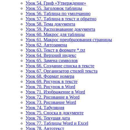
Урок 54. Гриф «Утверждение»
Урок 55. Заголовок таблицы
Урок 56. Таблица по умолчанию
Урок 57. Таблица в текст и обратно
Урок 58. Тема документа
Урок 59. Распознавание документа
Урок 60. Макрос для таблицы
Урок 61. Макрос преобразования страницы
Урок 62. Автозамена
Урок 63. Текст в формате *.txt
Урок 64. Верхний индекс
Урок 65. Замена символов
Урок 66. Создание списка в тексте
Урок 67. Организатор стилей текста
Урок 68. Формат номера
Урок 69. Рисунок в тексте
Урок 70. Рисунок в Word
Урок 71. Изображение в Word
Урок 72. Рисование в Word
Урок 73. Рисование Word
Урок 74. Табуляция
Урок 75. Сноска в документе
Урок 76. Текущая дата
Урок 77. Таблицы Word и Excel
Урок 78. Автотекст