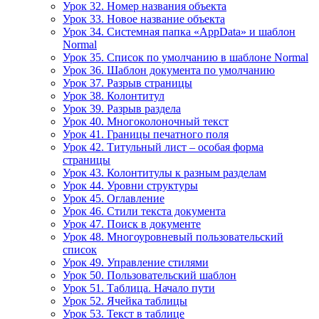
Урок 32. Номер названия объекта
Урок 33. Новое название объекта
Урок 34. Системная папка «AppData» и шаблон
Normal
Урок 35. Список по умолчанию в шаблоне Normal
Урок 36. Шаблон документа по умолчанию
Урок 37. Разрыв страницы
Урок 38. Колонтитул
Урок 39. Разрыв раздела
Урок 40. Многоколоночный текст
Урок 41. Границы печатного поля
Урок 42. Титульный лист – особая форма
страницы
Урок 43. Колонтитулы к разным разделам
Урок 44. Уровни структуры
Урок 45. Оглавление
Урок 46. Стили текста документа
Урок 47. Поиск в документе
Урок 48. Многоуровневый пользовательский
список
Урок 49. Управление стилями
Урок 50. Пользовательский шаблон
Урок 51. Таблица. Начало пути
Урок 52. Ячейка таблицы
Урок 53. Текст в таблице