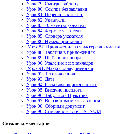
Урок 79. Смотри таблицу
Урок 80. Ссылка без закладки
Урок 81. Переносы в тексте
Урок 82. Указатели
Урок 83. Элементы указателя
Урок 84. Формат указателя
Урок 85. Словарь указателя
Урок 86. Нумерация таблиц
Урок 87. Приложение в структуре документа
Урок 88. Таблица в приложениях
Урок 89. Шаблон договора
Урок 90. Удаление всех закладок
Урок 91. Макрос объединенный
Урок 92. Текстовое поле
Урок 93. Дата
Урок 94. Раскрывающийся список
Урок 95. Висячие предлоги
Урок 96. Табулятор. Практика
Урок 97. Выравнивание оглавления
Урок 98. Сборный документ
Урок 99. Список в тексте LISTNUM
Свежие комментарии