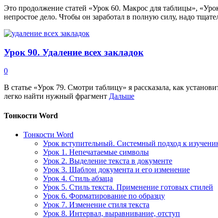
Это продолжение статей «Урок 60. Макрос для таблицы», «Урок
непростое дело. Чтобы он заработал в полную силу, надо тщат
Урок 90. Удаление всех закладок
0
В статье «Урок 79. Смотри таблицу» я рассказала, как установи
легко найти нужный фрагмент
Дальше
Тонкости Word
Тонкости Word
Урок вступительный. Системный подход к изучен
Урок 1. Непечатаемые символы
Урок 2. Выделение текста в документе
Урок 3. Шаблон документа и его изменение
Урок 4. Стиль абзаца
Урок 5. Стиль текста. Применение готовых стилей
Урок 6. Форматирование по образцу
Урок 7. Изменение стиля текста
Урок 8. Интервал, выравнивание, отступ