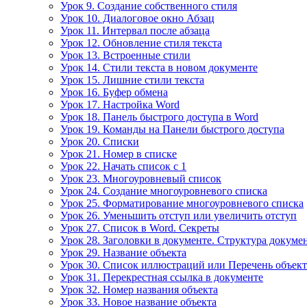
Урок 9. Создание собственного стиля
Урок 10. Диалоговое окно Абзац
Урок 11. Интервал после абзаца
Урок 12. Обновление стиля текста
Урок 13. Встроенные стили
Урок 14. Стили текста в новом документе
Урок 15. Лишние стили текста
Урок 16. Буфер обмена
Урок 17. Настройка Word
Урок 18. Панель быстрого доступа в Word
Урок 19. Команды на Панели быстрого доступа
Урок 20. Списки
Урок 21. Номер в списке
Урок 22. Начать список с 1
Урок 23. Многоуровневый список
Урок 24. Создание многоуровневого списка
Урок 25. Форматирование многоуровневого списка
Урок 26. Уменьшить отступ или увеличить отступ
Урок 27. Список в Word. Секреты
Урок 28. Заголовки в документе. Структура докуме
Урок 29. Название объекта
Урок 30. Список иллюстраций или Перечень объек
Урок 31. Перекрестная ссылка в документе
Урок 32. Номер названия объекта
Урок 33. Новое название объекта