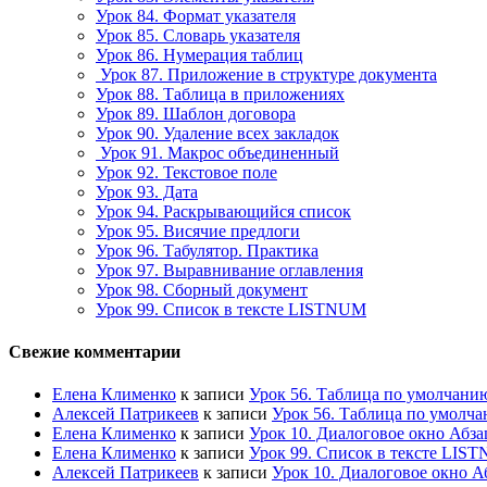
Урок 84. Формат указателя
Урок 85. Словарь указателя
Урок 86. Нумерация таблиц
Урок 87. Приложение в структуре документа
Урок 88. Таблица в приложениях
Урок 89. Шаблон договора
Урок 90. Удаление всех закладок
Урок 91. Макрос объединенный
Урок 92. Текстовое поле
Урок 93. Дата
Урок 94. Раскрывающийся список
Урок 95. Висячие предлоги
Урок 96. Табулятор. Практика
Урок 97. Выравнивание оглавления
Урок 98. Сборный документ
Урок 99. Список в тексте LISTNUM
Свежие комментарии
Елена Клименко
к записи
Урок 56. Таблица по умолчани
Алексей Патрикеев
к записи
Урок 56. Таблица по умолч
Елена Клименко
к записи
Урок 10. Диалоговое окно Абза
Елена Клименко
к записи
Урок 99. Список в тексте LIS
Алексей Патрикеев
к записи
Урок 10. Диалоговое окно А