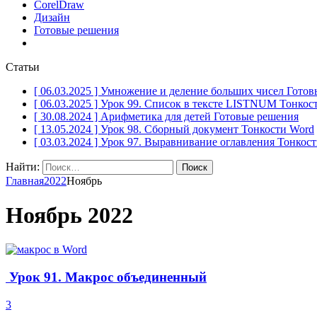
CorelDraw
Дизайн
Готовые решения
Статьи
[ 06.03.2025 ]
Умножение и деление больших чисел
Готов
[ 06.03.2025 ]
Урок 99. Список в тексте LISTNUM
Тонкос
[ 30.08.2024 ]
Арифметика для детей
Готовые решения
[ 13.05.2024 ]
Урок 98. Сборный документ
Тонкости Word
[ 03.03.2024 ]
Урок 97. Выравнивание оглавления
Тонкост
Найти:
Главная
2022
Ноябрь
Ноябрь 2022
Урок 91. Макрос объединенный
3