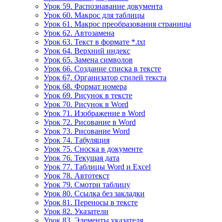
Урок 59. Распознавание документа
Урок 60. Макрос для таблицы
Урок 61. Макрос преобразования страницы
Урок 62. Автозамена
Урок 63. Текст в формате *.txt
Урок 64. Верхний индекс
Урок 65. Замена символов
Урок 66. Создание списка в тексте
Урок 67. Организатор стилей текста
Урок 68. Формат номера
Урок 69. Рисунок в тексте
Урок 70. Рисунок в Word
Урок 71. Изображение в Word
Урок 72. Рисование в Word
Урок 73. Рисование Word
Урок 74. Табуляция
Урок 75. Сноска в документе
Урок 76. Текущая дата
Урок 77. Таблицы Word и Excel
Урок 78. Автотекст
Урок 79. Смотри таблицу
Урок 80. Ссылка без закладки
Урок 81. Переносы в тексте
Урок 82. Указатели
Урок 83. Элементы указателя