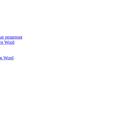
ые решения
ти Word
и Word