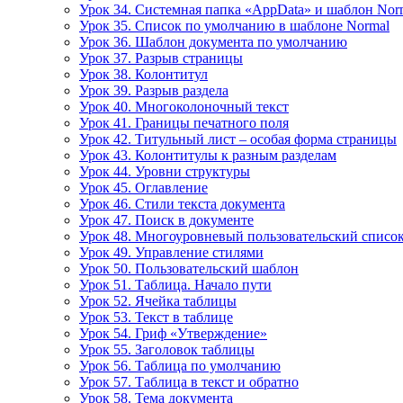
Урок 34. Системная папка «AppData» и шаблон Nor
Урок 35. Список по умолчанию в шаблоне Normal
Урок 36. Шаблон документа по умолчанию
Урок 37. Разрыв страницы
Урок 38. Колонтитул
Урок 39. Разрыв раздела
Урок 40. Многоколоночный текст
Урок 41. Границы печатного поля
Урок 42. Титульный лист – особая форма страницы
Урок 43. Колонтитулы к разным разделам
Урок 44. Уровни структуры
Урок 45. Оглавление
Урок 46. Стили текста документа
Урок 47. Поиск в документе
Урок 48. Многоуровневый пользовательский списо
Урок 49. Управление стилями
Урок 50. Пользовательский шаблон
Урок 51. Таблица. Начало пути
Урок 52. Ячейка таблицы
Урок 53. Текст в таблице
Урок 54. Гриф «Утверждение»
Урок 55. Заголовок таблицы
Урок 56. Таблица по умолчанию
Урок 57. Таблица в текст и обратно
Урок 58. Тема документа