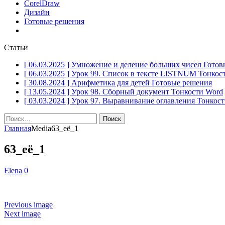
CorelDraw
Дизайн
Готовые решения
Статьи
[ 06.03.2025 ]
Умножение и деление больших чисел
Готов
[ 06.03.2025 ]
Урок 99. Список в тексте LISTNUM
Тонкос
[ 30.08.2024 ]
Арифметика для детей
Готовые решения
[ 13.05.2024 ]
Урок 98. Сборный документ
Тонкости Word
[ 03.03.2024 ]
Урок 97. Выравнивание оглавления
Тонкост
Найти:
Главная
Media
63_её_1
63_её_1
Elena
0
Previous image
Next image