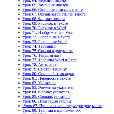
Урок 64. Верхний индекс
Урок 65. Замена символов
Урок 66. Создание списка в тексте
Урок 67. Организатор стилей текста
Урок 68. Формат номера
Урок 69. Рисунок в тексте
Урок 70. Рисунок в Word
Урок 71. Изображение в Word
Урок 72. Рисование в Word
Урок 73. Рисование Word
Урок 74. Табуляция
Урок 75. Сноска в документе
Урок 76. Текущая дата
Урок 77. Таблицы Word и Excel
Урок 78. Автотекст
Урок 79. Смотри таблицу
Урок 80. Ссылка без закладки
Урок 81. Переносы в тексте
Урок 82. Указатели
Урок 83. Элементы указателя
Урок 84. Формат указателя
Урок 85. Словарь указателя
Урок 86. Нумерация таблиц
Урок 87. Приложение в структуре документа
Урок 88. Таблица в приложениях