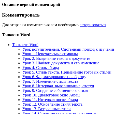
Оставьте первый комментарий
Комментировать
Для отправки комментария вам необходимо
авторизоваться
.
Тонкости Word
Тонкости Word
Урок вступительный. Системный подход к изучен
Урок 1. Непечатаемые символы
Урок 2. Выделение текста в документе
Урок 3. Шаблон документа и его изменение
Урок 4. Стиль абзаца
Урок 5. Стиль текста. Применение готовых стилей
Урок 6. Форматирование по образцу
Урок 7. Изменение стиля текста
Урок 8. Интервал, выравнивание, отступ
Урок 9. Создание собственного стиля
Урок 10. Диалоговое окно Абзац
Урок 11. Интервал после абзаца
Урок 12. Обновление стиля текста
Урок 13. Встроенные стили
Урок 14. Стили текста в новом документе