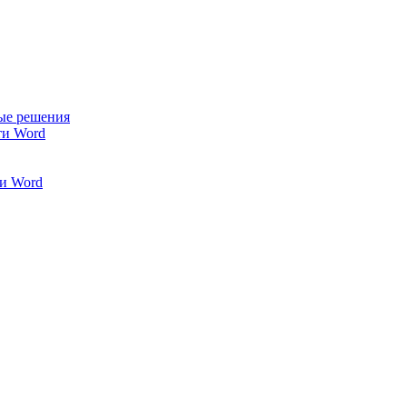
ые решения
ти Word
и Word