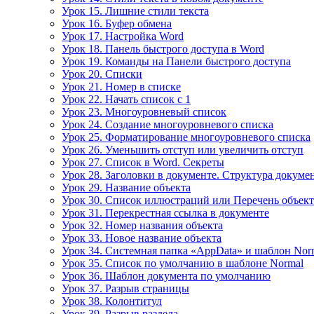
Урок 15. Лишние стили текста
Урок 16. Буфер обмена
Урок 17. Настройка Word
Урок 18. Панель быстрого доступа в Word
Урок 19. Команды на Панели быстрого доступа
Урок 20. Списки
Урок 21. Номер в списке
Урок 22. Начать список с 1
Урок 23. Многоуровневый список
Урок 24. Создание многоуровневого списка
Урок 25. Форматирование многоуровневого списка
Урок 26. Уменьшить отступ или увеличить отступ
Урок 27. Список в Word. Секреты
Урок 28. Заголовки в документе. Структура докуме
Урок 29. Название объекта
Урок 30. Список иллюстраций или Перечень объек
Урок 31. Перекрестная ссылка в документе
Урок 32. Номер названия объекта
Урок 33. Новое название объекта
Урок 34. Системная папка «AppData» и шаблон Nor
Урок 35. Список по умолчанию в шаблоне Normal
Урок 36. Шаблон документа по умолчанию
Урок 37. Разрыв страницы
Урок 38. Колонтитул
Урок 39. Разрыв раздела