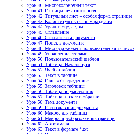
Урок 40. Многоколоночный текст
Урок 41. Границы печатного поля
Урок 42. Титульный лист – особая форма страницы
Урок 43. Колонтитулы к разным разделам
Урок 44. Уровни структуры
Урок 45. Оглавление
Урок 46. Стили текста документа
Урок 47. Поиск в документе
Урок 48. Многоуровневый пользовательский списо
Урок 49. Управление стилями
Урок 50. Пользовательский шаблон
Урок 51. Таблица. Начало пути
Урок 52. Ячейка таблицы
Урок 53. Текст в таблице
Урок 54. Гриф «Утверждение»
Урок 55. Заголовок таблицы
Урок 56. Таблица по умолчанию
Урок 57. Таблица в текст и обратно
Урок 58. Тема документа
Урок 59. Распознавание документа
Урок 60. Макрос для таблицы
Урок 61. Макрос преобразования страницы
Урок 62. Автозамена
Урок 63. Текст в формате *.txt