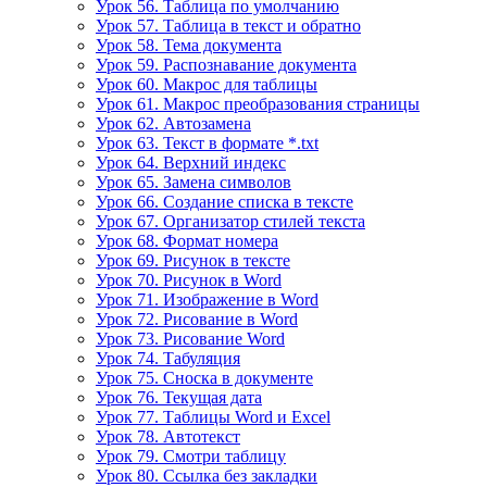
Урок 56. Таблица по умолчанию
Урок 57. Таблица в текст и обратно
Урок 58. Тема документа
Урок 59. Распознавание документа
Урок 60. Макрос для таблицы
Урок 61. Макрос преобразования страницы
Урок 62. Автозамена
Урок 63. Текст в формате *.txt
Урок 64. Верхний индекс
Урок 65. Замена символов
Урок 66. Создание списка в тексте
Урок 67. Организатор стилей текста
Урок 68. Формат номера
Урок 69. Рисунок в тексте
Урок 70. Рисунок в Word
Урок 71. Изображение в Word
Урок 72. Рисование в Word
Урок 73. Рисование Word
Урок 74. Табуляция
Урок 75. Сноска в документе
Урок 76. Текущая дата
Урок 77. Таблицы Word и Excel
Урок 78. Автотекст
Урок 79. Смотри таблицу
Урок 80. Ссылка без закладки