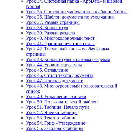
Урок 34. Системная папка «AppData» и шаблон
Normal
Урок 35. Список по умолчанию в шаблоне Normal
Урок 36. Шаблон документа по умолчанию
Урок 37. Разрыв страницы
Урок 38. Колонтитул
Урок 39. Разрыв раздела
Урок 40. Многоколоночный текст
Урок 41. Границы печатного поля
Урок 42. Титульный лист – особая форма
страницы
Урок 43. Колонтитулы к разным разделам
Урок 44. Уровни структуры
Урок 45. Оглавление
Урок 46. Стили текста документа
Урок 47. Поиск в документе
Урок 48. Многоуровневый пользовательский
список
Урок 49. Управление стилями
Урок 50. Пользовательский шаблон
Урок 51. Таблица. Начало пути
Урок 52. Ячейка таблицы
Урок 53. Текст в таблице
Урок 54. Гриф «Утверждение»
Урок 55. Заголовок таблицы