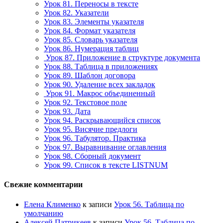
Урок 81. Переносы в тексте
Урок 82. Указатели
Урок 83. Элементы указателя
Урок 84. Формат указателя
Урок 85. Словарь указателя
Урок 86. Нумерация таблиц
Урок 87. Приложение в структуре документа
Урок 88. Таблица в приложениях
Урок 89. Шаблон договора
Урок 90. Удаление всех закладок
Урок 91. Макрос объединенный
Урок 92. Текстовое поле
Урок 93. Дата
Урок 94. Раскрывающийся список
Урок 95. Висячие предлоги
Урок 96. Табулятор. Практика
Урок 97. Выравнивание оглавления
Урок 98. Сборный документ
Урок 99. Список в тексте LISTNUM
Свежие комментарии
Елена Клименко
к записи
Урок 56. Таблица по
умолчанию
Алексей Патрикеев
к записи
Урок 56. Таблица по