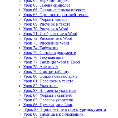
Урок 64. Верхний индекс
Урок 65. Замена символов
Урок 66. Создание списка в тексте
Урок 67. Организатор стилей текста
Урок 68. Формат номера
Урок 69. Рисунок в тексте
Урок 70. Рисунок в Word
Урок 71. Изображение в Word
Урок 72. Рисование в Word
Урок 73. Рисование Word
Урок 74. Табуляция
Урок 75. Сноска в документе
Урок 76. Текущая дата
Урок 77. Таблицы Word и Excel
Урок 78. Автотекст
Урок 79. Смотри таблицу
Урок 80. Ссылка без закладки
Урок 81. Переносы в тексте
Урок 82. Указатели
Урок 83. Элементы указателя
Урок 84. Формат указателя
Урок 85. Словарь указателя
Урок 86. Нумерация таблиц
Урок 87. Приложение в структуре документа
Урок 88. Таблица в приложениях