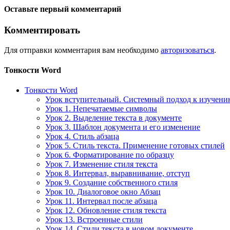
Оставьте первый комментарий
Комментировать
Для отправки комментария вам необходимо
авторизоваться
.
Тонкости Word
Тонкости Word
Урок вступительный. Системный подход к изучен
Урок 1. Непечатаемые символы
Урок 2. Выделение текста в документе
Урок 3. Шаблон документа и его изменение
Урок 4. Стиль абзаца
Урок 5. Стиль текста. Применение готовых стилей
Урок 6. Форматирование по образцу
Урок 7. Изменение стиля текста
Урок 8. Интервал, выравнивание, отступ
Урок 9. Создание собственного стиля
Урок 10. Диалоговое окно Абзац
Урок 11. Интервал после абзаца
Урок 12. Обновление стиля текста
Урок 13. Встроенные стили
Урок 14. Стили текста в новом документе