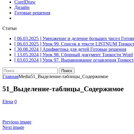
CorelDraw
Дизайн
Готовые решения
Статьи
[ 06.03.2025 ]
Умножение и деление больших чисел
Готов
[ 06.03.2025 ]
Урок 99. Список в тексте LISTNUM
Тонкос
[ 30.08.2024 ]
Арифметика для детей
Готовые решения
[ 13.05.2024 ]
Урок 98. Сборный документ
Тонкости Word
[ 03.03.2024 ]
Урок 97. Выравнивание оглавления
Тонкост
Найти:
Главная
Media
51_Выделение-таблицы_Содержимое
51_Выделение-таблицы_Содержимое
Elena
0
Previous image
Next image