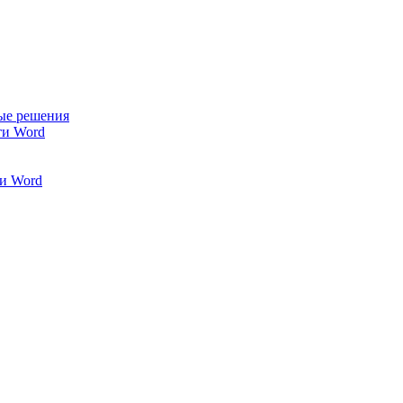
ые решения
ти Word
и Word