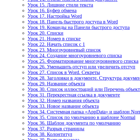
Урок 15. Лишние стили текста
Урок 16. Буфер обмена
Урок 17. Настройка Word
Урок 18. Панель быстрого доступа в Word
Урок 19. Команды на Панели быстрого доступа
Урок 20. Списки
Урок 21. Номер в списке
Урок 22. Начать список с 1
Урок 23. Многоуровневый список
Урок 24. Создание многоуровневого списка
Урок 25. Форматирование многоуровневого списка
Урок 26. Уменьшить отступ или увеличить отступ
Урок 27. Список в Word. Секреты
Урок 28. Заголовки в документе. Структура докуме
Урок 29. Название объекта
Урок 30. Список иллюстраций или Перечень объек
Урок 31. Перекрестная ссылка в документе
Урок 32. Номер названия объекта
Урок 33. Новое название объекта
Урок 34. Системная папка «AppData» и шаблон Nor
Урок 35. Список по умолчанию в шаблоне Normal
Урок 36. Шаблон документа по умолчанию
Урок 37. Разрыв страницы
Урок 38. Колонтитул
Урок 39. Разрыв раздела