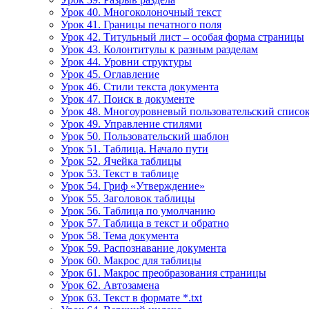
Урок 40. Многоколоночный текст
Урок 41. Границы печатного поля
Урок 42. Титульный лист – особая форма страницы
Урок 43. Колонтитулы к разным разделам
Урок 44. Уровни структуры
Урок 45. Оглавление
Урок 46. Стили текста документа
Урок 47. Поиск в документе
Урок 48. Многоуровневый пользовательский списо
Урок 49. Управление стилями
Урок 50. Пользовательский шаблон
Урок 51. Таблица. Начало пути
Урок 52. Ячейка таблицы
Урок 53. Текст в таблице
Урок 54. Гриф «Утверждение»
Урок 55. Заголовок таблицы
Урок 56. Таблица по умолчанию
Урок 57. Таблица в текст и обратно
Урок 58. Тема документа
Урок 59. Распознавание документа
Урок 60. Макрос для таблицы
Урок 61. Макрос преобразования страницы
Урок 62. Автозамена
Урок 63. Текст в формате *.txt