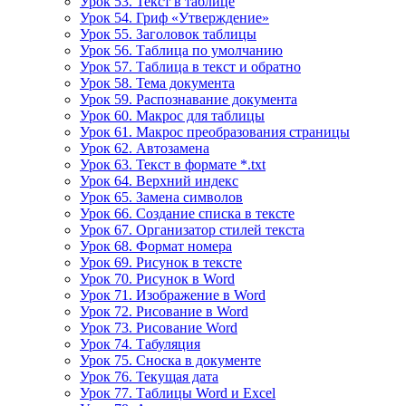
Урок 53. Текст в таблице
Урок 54. Гриф «Утверждение»
Урок 55. Заголовок таблицы
Урок 56. Таблица по умолчанию
Урок 57. Таблица в текст и обратно
Урок 58. Тема документа
Урок 59. Распознавание документа
Урок 60. Макрос для таблицы
Урок 61. Макрос преобразования страницы
Урок 62. Автозамена
Урок 63. Текст в формате *.txt
Урок 64. Верхний индекс
Урок 65. Замена символов
Урок 66. Создание списка в тексте
Урок 67. Организатор стилей текста
Урок 68. Формат номера
Урок 69. Рисунок в тексте
Урок 70. Рисунок в Word
Урок 71. Изображение в Word
Урок 72. Рисование в Word
Урок 73. Рисование Word
Урок 74. Табуляция
Урок 75. Сноска в документе
Урок 76. Текущая дата
Урок 77. Таблицы Word и Excel