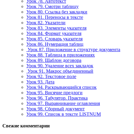
Урок 78. Автотекст
Урок 79. Смотри таблицу
Урок 80. Ссылка без закладки
Урок 81. Переносы в тексте
Урок 82. Указатели
Урок 83. Элементы указателя
Урок 84. Формат указателя
Урок 85. Словарь указателя
Урок 86. Нумерация таблиц
Урок 87. Приложение в структуре документа
Урок 88. Таблица в приложениях
Урок 89. Шаблон договора
Урок 90. Удаление всех закладок
Урок 91. Макрос объединенный
Урок 92. Текстовое поле
Урок 93. Дата
Урок 94. Раскрывающийся список
Урок 95. Висячие предлоги
Урок 96. Табулятор. Практика
Урок 97. Выравнивание оглавления
Урок 98. Сборный документ
Урок 99. Список в тексте LISTNUM
Свежие комментарии