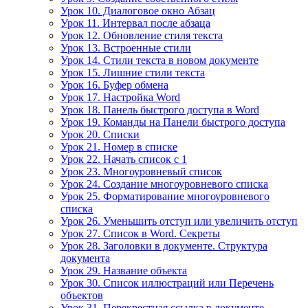
Урок 10. Диалоговое окно Абзац
Урок 11. Интервал после абзаца
Урок 12. Обновление стиля текста
Урок 13. Встроенные стили
Урок 14. Стили текста в новом документе
Урок 15. Лишние стили текста
Урок 16. Буфер обмена
Урок 17. Настройка Word
Урок 18. Панель быстрого доступа в Word
Урок 19. Команды на Панели быстрого доступа
Урок 20. Списки
Урок 21. Номер в списке
Урок 22. Начать список с 1
Урок 23. Многоуровневый список
Урок 24. Создание многоуровневого списка
Урок 25. Форматирование многоуровневого
списка
Урок 26. Уменьшить отступ или увеличить отступ
Урок 27. Список в Word. Секреты
Урок 28. Заголовки в документе. Структура
документа
Урок 29. Название объекта
Урок 30. Список иллюстраций или Перечень
объектов
Урок 31. Перекрестная ссылка в документе