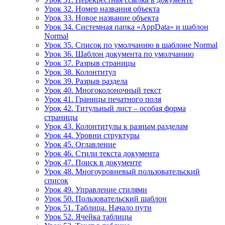
Урок 32. Номер названия объекта
Урок 33. Новое название объекта
Урок 34. Системная папка «AppData» и шаблон
Normal
Урок 35. Список по умолчанию в шаблоне Normal
Урок 36. Шаблон документа по умолчанию
Урок 37. Разрыв страницы
Урок 38. Колонтитул
Урок 39. Разрыв раздела
Урок 40. Многоколоночный текст
Урок 41. Границы печатного поля
Урок 42. Титульный лист – особая форма
страницы
Урок 43. Колонтитулы к разным разделам
Урок 44. Уровни структуры
Урок 45. Оглавление
Урок 46. Стили текста документа
Урок 47. Поиск в документе
Урок 48. Многоуровневый пользовательский
список
Урок 49. Управление стилями
Урок 50. Пользовательский шаблон
Урок 51. Таблица. Начало пути
Урок 52. Ячейка таблицы