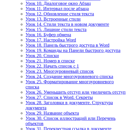
Урок 10. Диалоговое окно Абзац
Урок 11. Интервал после абзаца
Урок 12. Обновление стиля текста
Урок 13. Встроенные стили
Урок 14. Стили текста в новом документе
Урок 15. Лишние стили текста
Урок 16. Буфер обмена
Урок 17. Настройка Word
Урок 18. Панель быстрого доступа в Word
Урок 19. Команды на Панели быстрого доступа
Урок 20. Списки
Урок 21. Номер в списке
Урок 22. Начать список с 1
Урок 23. Многоуровневый список
Урок 24. Создание многоуровневого списка
Урок 25. Форматирование многоуровневого
списка
Урок 26. Уменьшить отступ или увеличить отступ
Урок 27. Список в Word. Секреты
Урок 28. Заголовки в документе. Структура
документа
Урок 29. Название объекта
Урок 30. Список иллюстраций или Перечень
объектов
Урок 31. Перекрестная ссылка в документе