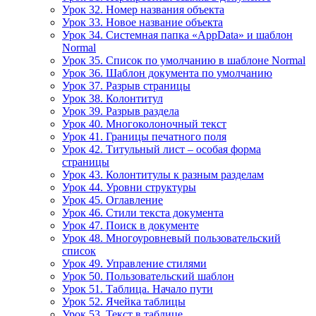
Урок 32. Номер названия объекта
Урок 33. Новое название объекта
Урок 34. Системная папка «AppData» и шаблон
Normal
Урок 35. Список по умолчанию в шаблоне Normal
Урок 36. Шаблон документа по умолчанию
Урок 37. Разрыв страницы
Урок 38. Колонтитул
Урок 39. Разрыв раздела
Урок 40. Многоколоночный текст
Урок 41. Границы печатного поля
Урок 42. Титульный лист – особая форма
страницы
Урок 43. Колонтитулы к разным разделам
Урок 44. Уровни структуры
Урок 45. Оглавление
Урок 46. Стили текста документа
Урок 47. Поиск в документе
Урок 48. Многоуровневый пользовательский
список
Урок 49. Управление стилями
Урок 50. Пользовательский шаблон
Урок 51. Таблица. Начало пути
Урок 52. Ячейка таблицы
Урок 53. Текст в таблице