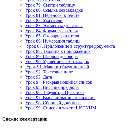
Урок 79. Смотри таблицу
Урок 80. Ссылка без закладки
Урок 81. Переносы в тексте
Урок 82. Указатели
Урок 83. Элементы указателя
Урок 84. Формат указателя
Урок 85. Словарь указателя
Урок 86. Нумерация таблиц
Урок 87. Приложение в структуре документа
Урок 88. Таблица в приложениях
Урок 89. Шаблон договора
Урок 90. Удаление всех закладок
Урок 91. Макрос объединенный
Урок 92. Текстовое поле
Урок 93. Дата
Урок 94. Раскрывающийся список
Урок 95. Висячие предлоги
Урок 96. Табулятор. Практика
Урок 97. Выравнивание оглавления
Урок 98. Сборный документ
Урок 99. Список в тексте LISTNUM
Свежие комментарии