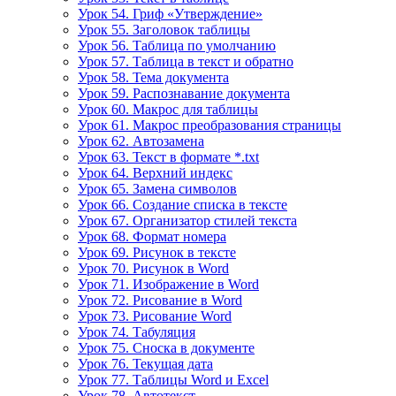
Урок 54. Гриф «Утверждение»
Урок 55. Заголовок таблицы
Урок 56. Таблица по умолчанию
Урок 57. Таблица в текст и обратно
Урок 58. Тема документа
Урок 59. Распознавание документа
Урок 60. Макрос для таблицы
Урок 61. Макрос преобразования страницы
Урок 62. Автозамена
Урок 63. Текст в формате *.txt
Урок 64. Верхний индекс
Урок 65. Замена символов
Урок 66. Создание списка в тексте
Урок 67. Организатор стилей текста
Урок 68. Формат номера
Урок 69. Рисунок в тексте
Урок 70. Рисунок в Word
Урок 71. Изображение в Word
Урок 72. Рисование в Word
Урок 73. Рисование Word
Урок 74. Табуляция
Урок 75. Сноска в документе
Урок 76. Текущая дата
Урок 77. Таблицы Word и Excel
Урок 78. Автотекст