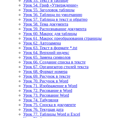
Урок 53. Текст в таблице
Урок 54. Гриф «Утверждение»
Урок 55. Заголовок таблицы
Урок 56. Таблица по умолчанию
Урок 57. Таблица в текст и обратно
Урок 58. Тема документа
Урок 59. Распознавание документа
Урок 60. Макрос для таблицы
Урок 61. Макрос преобразования страницы
Урок 62. Автозамена
Урок 63. Текст в формате *.txt
Урок 64. Верхний индекс
Урок 65. Замена символов
Урок 66. Создание списка в тексте
Урок 67. Организатор стилей текста
Урок 68. Формат номера
Урок 69. Рисунок в тексте
Урок 70. Рисунок в Word
Урок 71. Изображение в Word
Урок 72. Рисование в Word
Урок 73. Рисование Word
Урок 74. Табуляция
Урок 75. Сноска в документе
Урок 76. Текущая дата
Урок 77. Таблицы Word и Excel