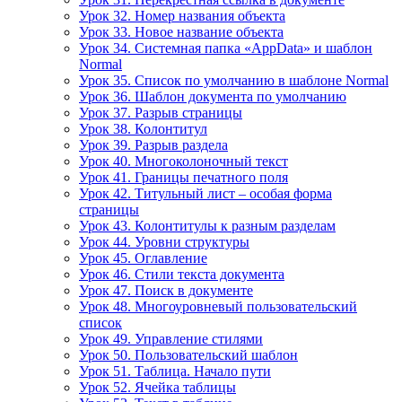
Урок 32. Номер названия объекта
Урок 33. Новое название объекта
Урок 34. Системная папка «AppData» и шаблон
Normal
Урок 35. Список по умолчанию в шаблоне Normal
Урок 36. Шаблон документа по умолчанию
Урок 37. Разрыв страницы
Урок 38. Колонтитул
Урок 39. Разрыв раздела
Урок 40. Многоколоночный текст
Урок 41. Границы печатного поля
Урок 42. Титульный лист – особая форма
страницы
Урок 43. Колонтитулы к разным разделам
Урок 44. Уровни структуры
Урок 45. Оглавление
Урок 46. Стили текста документа
Урок 47. Поиск в документе
Урок 48. Многоуровневый пользовательский
список
Урок 49. Управление стилями
Урок 50. Пользовательский шаблон
Урок 51. Таблица. Начало пути
Урок 52. Ячейка таблицы