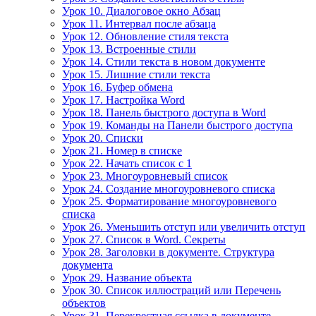
Урок 10. Диалоговое окно Абзац
Урок 11. Интервал после абзаца
Урок 12. Обновление стиля текста
Урок 13. Встроенные стили
Урок 14. Стили текста в новом документе
Урок 15. Лишние стили текста
Урок 16. Буфер обмена
Урок 17. Настройка Word
Урок 18. Панель быстрого доступа в Word
Урок 19. Команды на Панели быстрого доступа
Урок 20. Списки
Урок 21. Номер в списке
Урок 22. Начать список с 1
Урок 23. Многоуровневый список
Урок 24. Создание многоуровневого списка
Урок 25. Форматирование многоуровневого
списка
Урок 26. Уменьшить отступ или увеличить отступ
Урок 27. Список в Word. Секреты
Урок 28. Заголовки в документе. Структура
документа
Урок 29. Название объекта
Урок 30. Список иллюстраций или Перечень
объектов
Урок 31. Перекрестная ссылка в документе