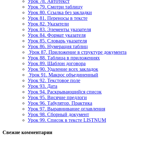
Урок 78. Автотекст
Урок 79. Смотри таблицу
Урок 80. Ссылка без закладки
Урок 81. Переносы в тексте
Урок 82. Указатели
Урок 83. Элементы указателя
Урок 84. Формат указателя
Урок 85. Словарь указателя
Урок 86. Нумерация таблиц
Урок 87. Приложение в структуре документа
Урок 88. Таблица в приложениях
Урок 89. Шаблон договора
Урок 90. Удаление всех закладок
Урок 91. Макрос объединенный
Урок 92. Текстовое поле
Урок 93. Дата
Урок 94. Раскрывающийся список
Урок 95. Висячие предлоги
Урок 96. Табулятор. Практика
Урок 97. Выравнивание оглавления
Урок 98. Сборный документ
Урок 99. Список в тексте LISTNUM
Свежие комментарии